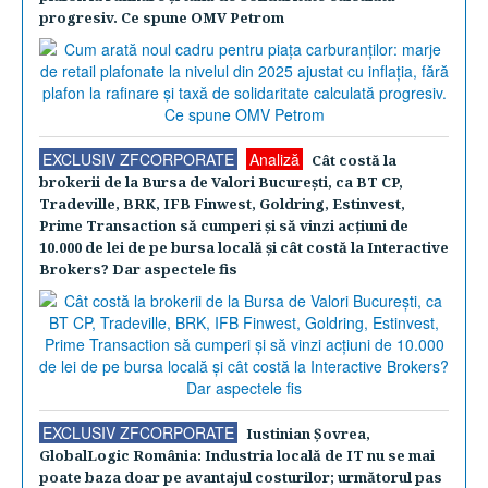
progresiv. Ce spune OMV Petrom
EXCLUSIV ZFCORPORATE
Analiză
Cât costă la
brokerii de la Bursa de Valori Bucureşti, ca BT CP,
Tradeville, BRK, IFB Finwest, Goldring, Estinvest,
Prime Transaction să cumperi şi să vinzi acţiuni de
10.000 de lei de pe bursa locală şi cât costă la Interactive
Brokers? Dar aspectele fis
EXCLUSIV ZFCORPORATE
Iustinian Şovrea,
GlobalLogic România: Industria locală de IT nu se mai
poate baza doar pe avantajul costurilor; următorul pas