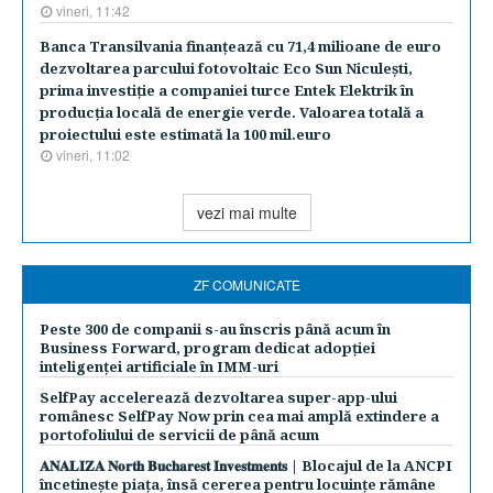
vineri, 11:42
Banca Transilvania finanţează cu 71,4 milioane de euro
dezvoltarea parcului fotovoltaic Eco Sun Niculeşti,
prima investiţie a companiei turce Entek Elektrik în
producţia locală de energie verde. Valoarea totală a
proiectului este estimată la 100 mil.euro
vineri, 11:02
vezi mai multe
ZF COMUNICATE
Peste 300 de companii s-au înscris până acum în
Business Forward, program dedicat adopției
inteligenței artificiale în IMM-uri
SelfPay accelerează dezvoltarea super-app-ului
românesc SelfPay Now prin cea mai amplă extindere a
portofoliului de servicii de până acum
𝐀𝐍𝐀𝐋𝐈𝐙𝐀 𝐍𝐨𝐫𝐭𝐡 𝐁𝐮𝐜𝐡𝐚𝐫𝐞𝐬𝐭 𝐈𝐧𝐯𝐞𝐬𝐭𝐦𝐞𝐧𝐭𝐬 | Blocajul de la ANCPI
încetinește piața, însă cererea pentru locuințe rămâne