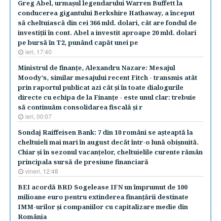
Greg Abel, urmaşul legendarului Warren Buffett la
conducerea gigantului Berkshire Hathaway, a început
să cheltuiască din cei 366 mld. dolari, cât are fondul de
investiţii în cont. Abel a investit aproape 20 mld. dolari
pe bursă în T2, punând capăt unei pe
ieri, 17:40
Ministrul de finanţe, Alexandru Nazare: Mesajul
Moody’s, similar mesajului recent Fitch - transmis atât
prin raportul publicat azi cât şi în toate dialogurile
directe cu echipa de la Finanţe - este unul clar: trebuie
să continuăm consolidarea fiscală şi r
ieri, 00:07
Sondaj Raiffeisen Bank: 7 din 10 români se aşteaptă la
cheltuieli mai mari în august decât într-o lună obişnuită.
Chiar şi în sezonul vacanţelor, cheltuielile curente rămân
principala sursă de presiune financiară
vineri, 12:48
BEI acordă BRD Sogelease IFN un împrumut de 100
milioane euro pentru extinderea finanţării destinate
IMM-urilor şi companiilor cu capitalizare medie din
România