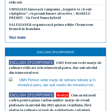
ridicată
OMNIASIG lansează campania „Asigură-te că ești
câștigător”, cu premii lunare atractive | MARELE
PREMIU – Un Ford Puma hybrid
SALESIANER organizează prima ediție Cleanroom
Brunch în România
Vezi toate
EXCLUSIV ZFCORPORATE
EXCLUSIV ZFCORPORATE
OMV Petrom vede marje de
rafinare ridicate şi în trimestrul patru, dar sub nivelul
din trimestrul trei
EXCLUSIV ZFCORPORATE
Analiză
Cum arată noul
cadru pentru piaţa carburanţilor: marje de retail
plafonate la nivelul din 2025 ajustat cu inflaţia, fără
plafon la rafinare şi taxă de solidaritate calculată