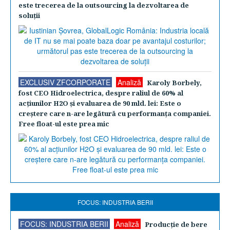
este trecerea de la outsourcing la dezvoltarea de
soluţii
EXCLUSIV ZFCORPORATE
Analiză
Karoly Borbely,
fost CEO Hidroelectrica, despre raliul de 60% al
acţiunilor H2O şi evaluarea de 90 mld. lei: Este o
creştere care n-are legătură cu performanţa companiei.
Free float-ul este prea mic
FOCUS: INDUSTRIA BERII
FOCUS: INDUSTRIA BERII
Analiză
Producţie de bere