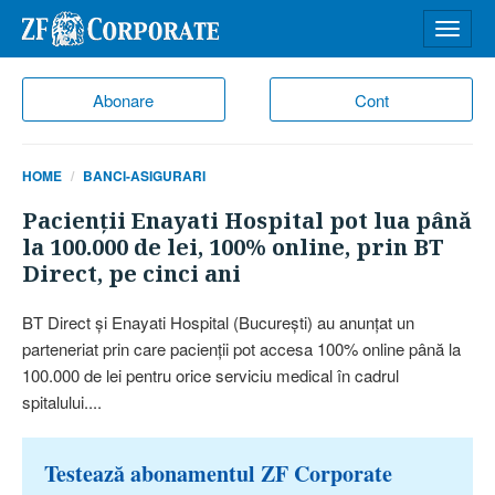
Desch
meniu
Abonare
Cont
HOME
BANCI-ASIGURARI
Pacienţii Enayati Hospital pot lua până
la 100.000 de lei, 100% online, prin BT
Direct, pe cinci ani
BT Direct şi Enayati Hospital (Bucureşti) au anunţat un
parteneriat prin care pacienţii pot accesa 100% online până la
100.000 de lei pentru orice serviciu medical în cadrul
spitalului....
Testează abonamentul ZF Corporate