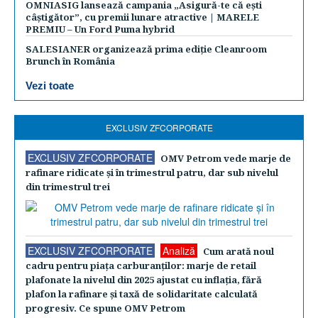
OMNIASIG lansează campania „Asigură-te că ești
câștigător”, cu premii lunare atractive | MARELE
PREMIU – Un Ford Puma hybrid
SALESIANER organizează prima ediție Cleanroom
Brunch în România
Vezi toate
EXCLUSIV ZFCORPORATE
EXCLUSIV ZFCORPORATE
OMV Petrom vede marje de
rafinare ridicate şi în trimestrul patru, dar sub nivelul
din trimestrul trei
EXCLUSIV ZFCORPORATE
Analiză
Cum arată noul
cadru pentru piaţa carburanţilor: marje de retail
plafonate la nivelul din 2025 ajustat cu inflaţia, fără
plafon la rafinare şi taxă de solidaritate calculată
progresiv. Ce spune OMV Petrom