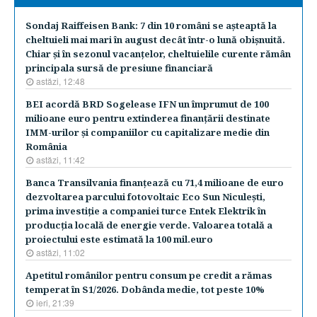
Sondaj Raiffeisen Bank: 7 din 10 români se aşteaptă la
cheltuieli mai mari în august decât într-o lună obişnuită.
Chiar şi în sezonul vacanţelor, cheltuielile curente rămân
principala sursă de presiune financiară
astăzi, 12:48
BEI acordă BRD Sogelease IFN un împrumut de 100
milioane euro pentru extinderea finanţării destinate
IMM-urilor şi companiilor cu capitalizare medie din
România
astăzi, 11:42
Banca Transilvania finanţează cu 71,4 milioane de euro
dezvoltarea parcului fotovoltaic Eco Sun Niculeşti,
prima investiţie a companiei turce Entek Elektrik în
producţia locală de energie verde. Valoarea totală a
proiectului este estimată la 100 mil.euro
astăzi, 11:02
Apetitul românilor pentru consum pe credit a rămas
temperat în S1/2026. Dobânda medie, tot peste 10%
ieri, 21:39