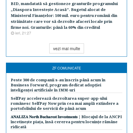
BID, mandatată să gestioneze granturile programului
„Diaspora Investeşte Acasă”. Bugetul alocat de
Ministerul Finanţelor: 100 mil. euro pentru românii din
străinătate care vor să dezvolte afaceri locale prin
firme noi. Granturile: până la 60% din creditul
ieri, 21:27
vezi mai multe
ZF COMUNICATE
Peste 300 de companii s-au înscris până acum în
Business Forward, program dedicat adopției
inteligenței artificiale în IMM-uri
SelfPay accelerează dezvoltarea super-app-ului
românesc SelfPay Now prin cea mai amplă extindere a
portofoliului de servicii de până acum
𝐀𝐍𝐀𝐋𝐈𝐙𝐀 𝐍𝐨𝐫𝐭𝐡 𝐁𝐮𝐜𝐡𝐚𝐫𝐞𝐬𝐭 𝐈𝐧𝐯𝐞𝐬𝐭𝐦𝐞𝐧𝐭𝐬 | Blocajul de la ANCPI
încetinește piața, însă cererea pentru locuințe rămâne
ridicată