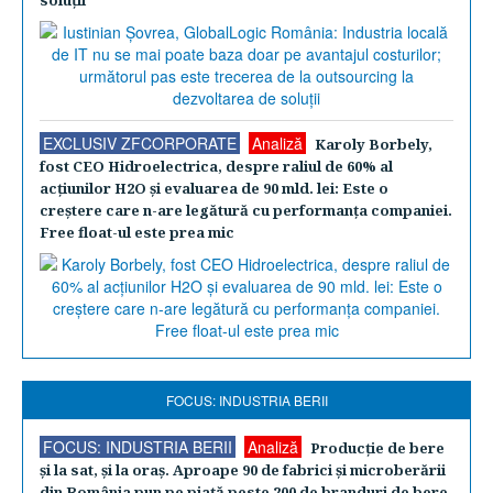
soluţii
EXCLUSIV ZFCORPORATE
Analiză
Karoly Borbely,
fost CEO Hidroelectrica, despre raliul de 60% al
acţiunilor H2O şi evaluarea de 90 mld. lei: Este o
creştere care n-are legătură cu performanţa companiei.
Free float-ul este prea mic
FOCUS: INDUSTRIA BERII
FOCUS: INDUSTRIA BERII
Analiză
Producţie de bere
şi la sat, şi la oraş. Aproape 90 de fabrici şi microberării
din România pun pe piaţă peste 200 de branduri de bere