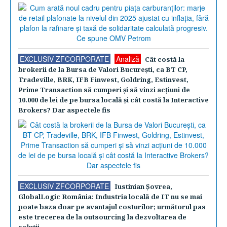
EXCLUSIV ZFCORPORATE
Analiză
Cât costă la
brokerii de la Bursa de Valori Bucureşti, ca BT CP,
Tradeville, BRK, IFB Finwest, Goldring, Estinvest,
Prime Transaction să cumperi şi să vinzi acţiuni de
10.000 de lei de pe bursa locală şi cât costă la Interactive
Brokers? Dar aspectele fis
EXCLUSIV ZFCORPORATE
Iustinian Şovrea,
GlobalLogic România: Industria locală de IT nu se mai
poate baza doar pe avantajul costurilor; următorul pas
este trecerea de la outsourcing la dezvoltarea de