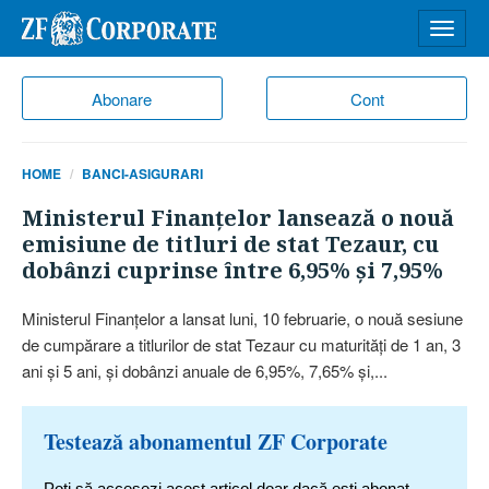
Desch
meniu
Abonare
Cont
HOME
BANCI-ASIGURARI
Ministerul Finanţelor lansează o nouă
emisiune de titluri de stat Tezaur, cu
dobânzi cuprinse între 6,95% şi 7,95%
Ministerul Finanţelor a lansat luni, 10 februarie, o nouă sesiune
de cumpărare a titlurilor de stat Tezaur cu maturităţi de 1 an, 3
ani şi 5 ani, şi dobânzi anuale de 6,95%, 7,65% şi,...
Testează abonamentul ZF Corporate
Poți să accesezi acest articol doar dacă ești abonat