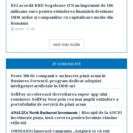
BEI acordă BRD Sogelease IFN un împrumut de 100
milioane euro pentru extinderea finanţării destinate
IMM-urilor şi companiilor cu capitalizare medie din
România
vineri, 11:42
vezi mai multe
ZF COMUNICATE
Peste 300 de companii s-au înscris până acum în
Business Forward, program dedicat adopției
inteligenței artificiale în IMM-uri
SelfPay accelerează dezvoltarea super-app-ului
românesc SelfPay Now prin cea mai amplă extindere a
portofoliului de servicii de până acum
𝐀𝐍𝐀𝐋𝐈𝐙𝐀 𝐍𝐨𝐫𝐭𝐡 𝐁𝐮𝐜𝐡𝐚𝐫𝐞𝐬𝐭 𝐈𝐧𝐯𝐞𝐬𝐭𝐦𝐞𝐧𝐭𝐬 | Blocajul de la ANCPI
încetinește piața, însă cererea pentru locuințe rămâne
ridicată
OMNIASIG lansează campania „Asigură-te că ești