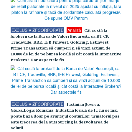
EXCLUSIV ZFCORPORATE
Analiză
Cât costă la
brokerii de la Bursa de Valori Bucureşti, ca BT CP,
Tradeville, BRK, IFB Finwest, Goldring, Estinvest,
Prime Transaction să cumperi şi să vinzi acţiuni de
10.000 de lei de pe bursa locală şi cât costă la Interactive
Brokers? Dar aspectele fis
EXCLUSIV ZFCORPORATE
Iustinian Şovrea,
GlobalLogic România: Industria locală de IT nu se mai
poate baza doar pe avantajul costurilor; următorul pas
este trecerea de la outsourcing la dezvoltarea de
soluţii