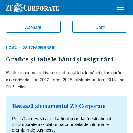
Desch
meniu
Abonare
Cont
HOME
BANCI-ASIGURARI
Grafice şi tabele bănci şi asigurări
Pentru a accesa arhiva de grafice şi tabele bănci şi asigurări
din perioada: ► 2012 - sep. 2015, click aici ► feb. 2018 - oct.
2019, click...
Testează abonamentul ZF Corporate
Poți să accesezi acest articol doar dacă ești abonat
ZFCorporate.ro - platforma completă de informație
premium de business.