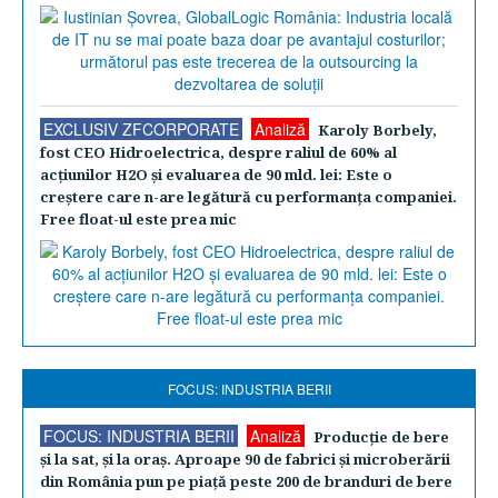
EXCLUSIV ZFCORPORATE
Analiză
Karoly Borbely,
fost CEO Hidroelectrica, despre raliul de 60% al
acţiunilor H2O şi evaluarea de 90 mld. lei: Este o
creştere care n-are legătură cu performanţa companiei.
Free float-ul este prea mic
FOCUS: INDUSTRIA BERII
FOCUS: INDUSTRIA BERII
Analiză
Producţie de bere
şi la sat, şi la oraş. Aproape 90 de fabrici şi microberării
din România pun pe piaţă peste 200 de branduri de bere