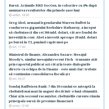
Bursă. Acţiunile BRD SocGen, în coborâre cu 4% după
anunţarea rezultatelor din primele şase luni
astăzi, 18:00
Greg Abel, urmaşul legendarului Warren Buffett la
conducerea gigantului Berkshire Hathaway, a început
să cheltuiască din cei 366 mld. dolari, cât are fondul de
investiţii în cont. Abel a investit aproape 20 mld. dolari
pe bursă în T2, punând capăt unei pe
ieri, 17:40
Ministrul de finanţe, Alexandru Nazare: Mesajul
Moody’s, similar mesajului recent Fitch - transmis atât
prin raportul publicat azi cât şi în toate dialogurile
directe cu echipa de la Finanţe - este unul clar: trebuie
să continuăm consolidarea fiscală şi r
ieri, 00:07
Sondaj Raiffeisen Bank: 7 din 10 români se aşteaptă la
cheltuieli mai mari în august decât într-o lună obişnuită.
Chiar şi în sezonul vacanţelor, cheltuielile curente rămân
principala sursă de presiune financiară
vineri, 12:48