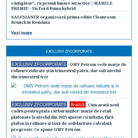
câștigător”, cu premii lunare atractive | MARELE
PREMIU – Un Ford Puma hybrid
SALESIANER organizează prima ediție Cleanroom
Brunch în România
Vezi toate
EXCLUSIV ZFCORPORATE
EXCLUSIV ZFCORPORATE
OMV Petrom vede marje de
rafinare ridicate şi în trimestrul patru, dar sub nivelul
din trimestrul trei
EXCLUSIV ZFCORPORATE
Analiză
Cum arată noul
cadru pentru piaţa carburanţilor: marje de retail
plafonate la nivelul din 2025 ajustat cu inflaţia, fără
plafon la rafinare şi taxă de solidaritate calculată
progresiv. Ce spune OMV Petrom