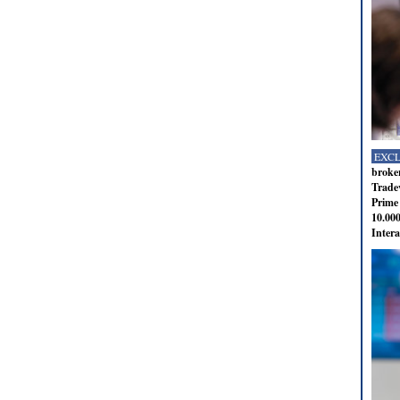
EXC
broker
Tradev
Prime 
10.000
Intera