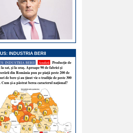
US: INDUSTRIA BERII
S: INDUSTRIA BERII
Analiză
Producţie de
i la sat, şi la oraş. Aproape 90 de fabrici şi
erării din România pun pe piaţă peste 200 de
ri de bere şi au ţinut vie o tradiţie de peste 300
. Cum şi-a păstrat berea caracterul naţional?