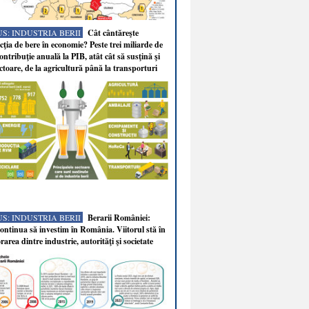
S: INDUSTRIA BERII
Cât cântăreşte
ţia de bere în economie? Peste trei miliarde de
ontribuţie anuală la PIB, atât cât să susţină şi
ectoare, de la agricultură până la transporturi
S: INDUSTRIA BERII
Berarii României:
ntinua să investim în România. Viitorul stă în
rarea dintre industrie, autorităţi şi societate