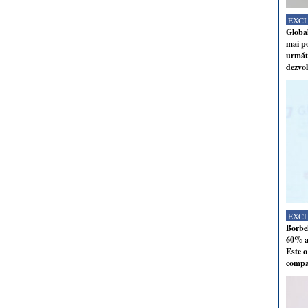
EXC
Global
mai po
următo
dezvol
EXC
Borbel
60% al
Este o
compan