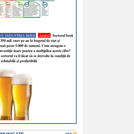
S: INDUSTRIA BERII
Analiză
Sectorul berii
350 mil. euro pe an la bugetul de stat şi
ează peste 5.000 de oameni. Cum atragem o
nvestiţie mare pentru a multiplica aceste cifre?
sectorul va fi lăsat să se dezvolte în condiţii de
 echitabilă şi predictibilă