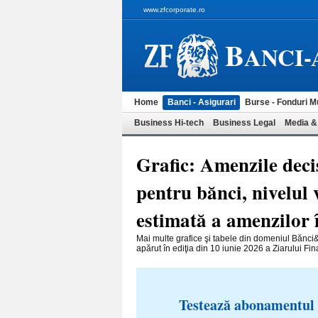
www.zfcorporate.ro
B
ANCI-
Home
Banci - Asigurari
Burse - Fonduri M
Business Hi-tech
Business Legal
Media &
Grafic: Amenzile deci
pentru bănci, nivelul 
estimată a amenzilor 
Mai multe grafice şi tabele din domeniul Bănci&
apărut în ediţia din 10 iunie 2026 a Ziarului Fina
Testează abonamentul