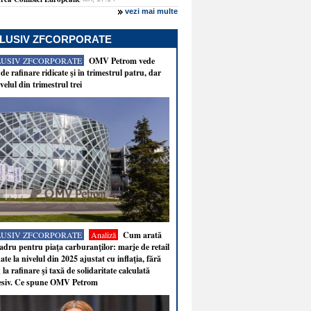
vezi mai multe
LUSIV ZFCORPORATE
LUSIV ZFCORPORATE
OMV Petrom vede
de rafinare ridicate şi în trimestrul patru, dar
velul din trimestrul trei
LUSIV ZFCORPORATE
Analiză
Cum arată
adru pentru piaţa carburanţilor: marje de retail
ate la nivelul din 2025 ajustat cu inflaţia, fără
 la rafinare şi taxă de solidaritate calculată
esiv. Ce spune OMV Petrom