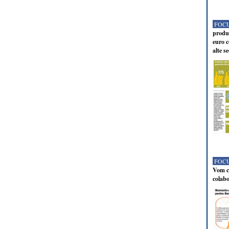
FOCU
produc
euro c
alte s
FOCU
Vom co
colabo