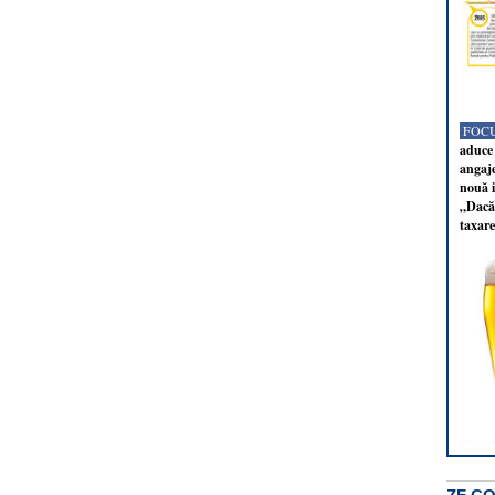
FOCU
aduce 
angaj
nouă i
„Dacă 
taxare