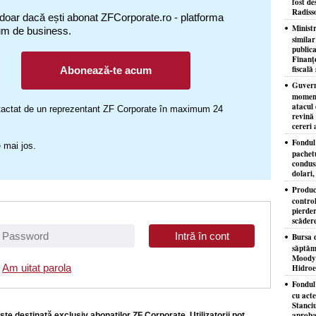
fost de
Radiss
 doar dacă ești abonat ZFCorporate.ro - platforma
Minist
um de business.
similar
publica
Finanţe
fiscală 
Abonează-te acum
Guvernu
moment
atacul 
ontactat de un reprezentant ZF Corporate în maximum 24
revină 
cereri 
Fondul 
 mai jos.
pachet
condusă
dolari,
Produc
control
pierder
scăder
Bursa d
săptăm
Moody'
Am uitat parola
Hidroe
Fondul
cu acte
Stanciu
aproba
ste destinată exclusiv abonaţilor ZF Corporate. Utilizatorii pot