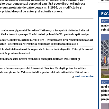
site doar pentru uzul personal sau fără scop direct ori indirect
e sunt protejate de către Legea nr. 8/1996, cu modificările şi
- privind dreptul de autor şi drepturile conexe.
EXC
EXC
marje 
sub ni
 conducerea gigantului Berkshire Hathaway, a început să cheltuiască din cei
t. Abel a investit aproape 20 mld. dolari pe bursă în T2, punând capăt unei pe
ody’s, similar mesajului recent Fitch - transmis atât prin raportul publicat azi
inanţe - este unul clar: trebuie să continuăm consolidarea fiscală şi r
la cheltuieli mai mari în august decât într-o lună obişnuită. Chiar şi în sezonul
ursă de presiune financiară
milioane euro pentru extinderea finanţării destinate IMM-urilor şi
uro dezvoltarea parcului fotovoltaic Eco Sun Niculeşti, prima investiţie a
de energie verde. Valoarea totală a proiectului este estimată la 100 mil.euro
vezi mai multe
EXC
noul c
plafon
plafon
progr