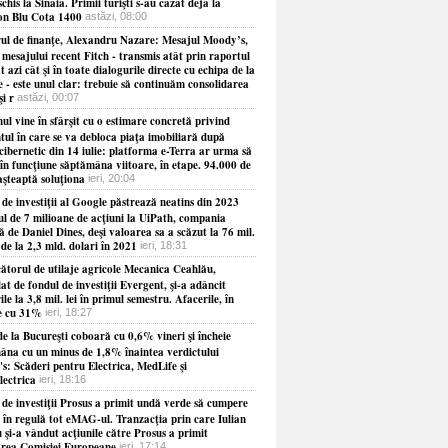
schis la Sinaia. Primii turişti s-au cazat deja la
on Blu Cota 1400
astăzi, 08:00
rul de finanţe, Alexandru Nazare: Mesajul Moody’s,
 mesajului recent Fitch - transmis atât prin raportul
t azi cât şi în toate dialogurile directe cu echipa de la
 - este unul clar: trebuie să continuăm consolidarea
şi r
astăzi, 00:07
l vine în sfârşit cu o estimare concretă privind
ul în care se va debloca piaţa imobiliară după
cibernetic din 14 iulie: platforma e-Terra ar urma să
în funcţiune săptămâna viitoare, în etape. 94.000 de
aşteaptă soluţiona
ieri, 20:04
de investiţii al Google păstrează neatins din 2023
ul de 7 milioane de acţiuni la UiPath, compania
 de Daniel Dines, deşi valoarea sa a scăzut la 76 mil.
 de la 2,3 mld. dolari în 2021
ieri, 18:31
ătorul de utilaje agricole Mecanica Ceahlău,
at de fondul de investiţii Evergent, şi-a adâncit
ile la 3,8 mil. lei în primul semestru. Afacerile, în
e cu 31%
ieri, 18:27
e la Bucureşti coboară cu 0,6% vineri şi încheie
âna cu un minus de 1,8% înaintea verdictului
s: Scăderi pentru Electrica, MedLife şi
lectrica
ieri, 18:16
 de investiţii Prosus a primit undă verde să cumpere
 în regulă tot eMAG-ul. Tranzacţia prin care Iulian
 şi-a vândut acţiunile către Prosus a primit
rea Comisiei Europeane
ieri, 17:14