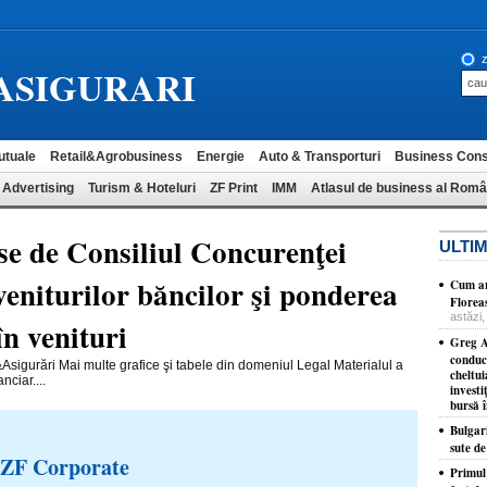
z
ASIGURARI
utuale
Retail&Agrobusiness
Energie
Auto & Transporturi
Business Cons
 Advertising
Turism & Hoteluri
ZF Print
IMM
Atlasul de business al Româ
se de Consiliul Concurenţei
ULTIM
veniturilor băncilor şi ponderea
Cum ar
Florea
astăzi,
în venituri
Greg A
conduc
Asigurări Mai multe grafice şi tabele din domeniul Legal Materialul a
cheltui
nciar....
investi
bursă 
Bulgar
sute d
 ZF Corporate
​Primul