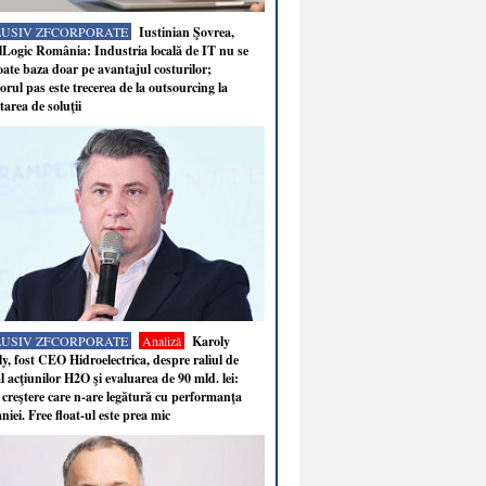
LUSIV ZFCORPORATE
Iustinian Şovrea,
Logic România: Industria locală de IT nu se
ate baza doar pe avantajul costurilor;
rul pas este trecerea de la outsourcing la
tarea de soluţii
LUSIV ZFCORPORATE
Analiză
Karoly
y, fost CEO Hidroelectrica, despre raliul de
 acţiunilor H2O şi evaluarea de 90 mld. lei:
 creştere care n-are legătură cu performanţa
iei. Free float-ul este prea mic