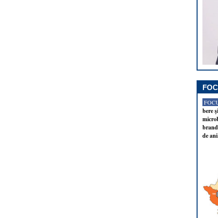
FOC
FOCU
bere ş
microb
brandu
de ani