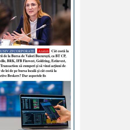
LUSIV ZFCORPORATE
Analiză
Cât costă la
ii de la Bursa de Valori Bucureşti, ca BT CP,
ille, BRK, IFB Finwest, Goldring, Estinvest,
Transaction să cumperi şi să vinzi acţiuni de
 de lei de pe bursa locală şi cât costă la
ctive Brokers? Dar aspectele fis