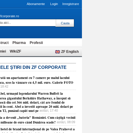
Abonamente
Login
Inregistrare
fcorporate.ro
truct
Pharma
Profesii
niei
WikiZF
ZF English
ELE ŞTIRI DIN ZF CORPORATE
ată un apartament cu 7 camere pe malul lacului
sca, scos la vânzare cu 4,5 mil. euro. Galerie FOTO
 18:42
bel, urmaşul legendarului Warren Buffett la
erea gigantului Berkshire Hathaway, a început să
ască din cei 366 mld. dolari, cât are fondul de
ţii în cont. Abel a investit aproape 20 mld. dolari pe
în T2, punând capăt unei pe
astăzi, 17:40
ia a devenit „bateria” României. Cum câştigă vecinii
e milioane de euro când Dunărea scade?
astăzi, 08:09
 hotel de brand internaţional de pe Valea Prahovei a