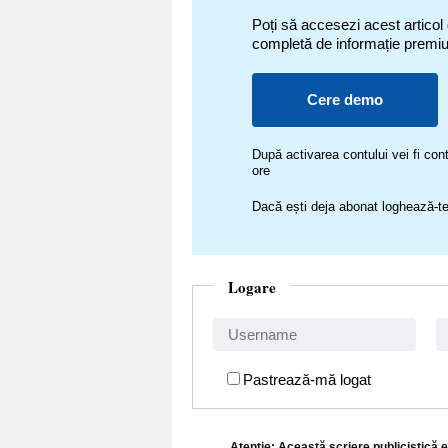
Poți să accesezi acest articol
completă de informație premi
Cere demo
După activarea contului vei fi c
ore
Dacă ești deja abonat loghează-te
Logare
Pastrează-mă logat
Atenţie: Această scriere publicistică e