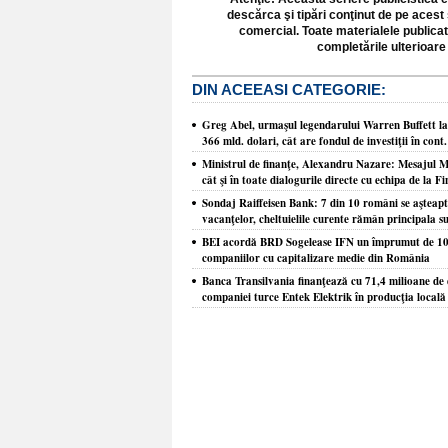
descărca şi tipări conţinut de pe acest 
comercial. Toate materialele publicat
completările ulterioare 
DIN ACEEASI CATEGORIE:
Greg Abel, urmaşul legendarului Warren Buffett la
366 mld. dolari, cât are fondul de investiţii în con
Ministrul de finanţe, Alexandru Nazare: Mesajul Mo
cât şi în toate dialogurile directe cu echipa de la F
Sondaj Raiffeisen Bank: 7 din 10 români se aşteaptă 
vacanţelor, cheltuielile curente rămân principala s
BEI acordă BRD Sogelease IFN un împrumut de 100 
companiilor cu capitalizare medie din România
Banca Transilvania finanţează cu 71,4 milioane de e
companiei turce Entek Elektrik în producţia locală 