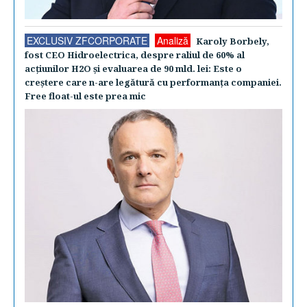
EXCLUSIV ZFCORPORATE
Analiză
Karoly Borbely,
fost CEO Hidroelectrica, despre raliul de 60% al
acţiunilor H2O şi evaluarea de 90 mld. lei: Este o
creştere care n-are legătură cu performanţa companiei.
Free float-ul este prea mic