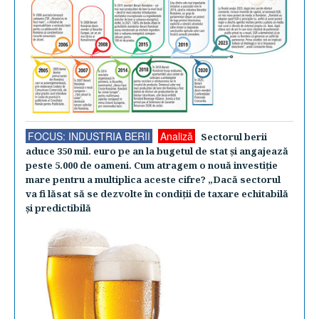
FOCUS: INDUSTRIA BERII
Analiză
Sectorul berii
aduce 350 mil. euro pe an la bugetul de stat şi angajează
peste 5.000 de oameni. Cum atragem o nouă investiţie
mare pentru a multiplica aceste cifre? „Dacă sectorul
va fi lăsat să se dezvolte în condiţii de taxare echitabilă
şi predictibilă