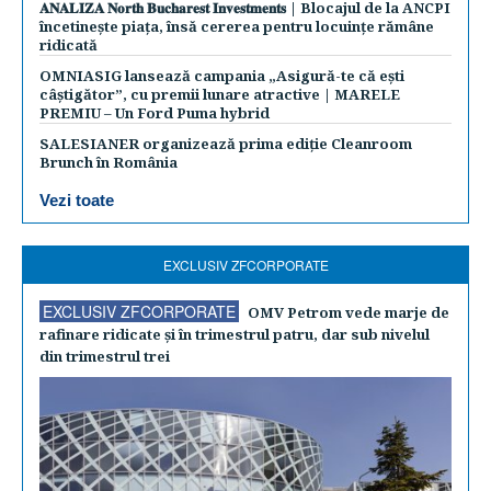
𝐀𝐍𝐀𝐋𝐈𝐙𝐀 𝐍𝐨𝐫𝐭𝐡 𝐁𝐮𝐜𝐡𝐚𝐫𝐞𝐬𝐭 𝐈𝐧𝐯𝐞𝐬𝐭𝐦𝐞𝐧𝐭𝐬 | Blocajul de la ANCPI
încetinește piața, însă cererea pentru locuințe rămâne
ridicată
OMNIASIG lansează campania „Asigură-te că ești
câștigător”, cu premii lunare atractive | MARELE
PREMIU – Un Ford Puma hybrid
SALESIANER organizează prima ediție Cleanroom
Brunch în România
Vezi toate
EXCLUSIV ZFCORPORATE
EXCLUSIV ZFCORPORATE
OMV Petrom vede marje de
rafinare ridicate şi în trimestrul patru, dar sub nivelul
din trimestrul trei