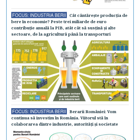
FOCUS: INDUSTRIA BERII
Cât cântăreşte producţia de
bere în economie? Peste trei miliarde de euro
contribuţie anuală la PIB, atât cât să susţină şi alte
sectoare, de la agricultură până la transporturi
FOCUS: INDUSTRIA BERII
Berarii României: Vom
continua să investim în România. Viitorul stă în
colaborarea dintre industrie, autorităţi şi societate