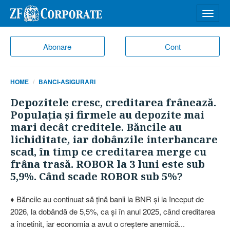
Desch
meniu
Abonare
Cont
HOME
BANCI-ASIGURARI
Depozitele cresc, creditarea frânează.
Populaţia şi firmele au depozite mai
mari decât creditele. Băncile au
lichiditate, iar dobânzile interbancare
scad, în timp ce creditarea merge cu
frâna trasă. ROBOR la 3 luni este sub
5,9%. Când scade ROBOR sub 5%?
♦ Băncile au continuat să ţină banii la BNR şi la început de
2026, la dobândă de 5,5%, ca şi în anul 2025, când creditarea
a încetinit, iar economia a avut o creştere anemică...