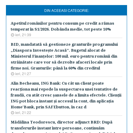
DIN ACEEASI CATEGORIE:
Apetitul românilor pentru consum pe credit a rămas
temperat în S1/2026. Dobânda medie, tot peste 10%
ieri, 21:39
BID, mandatată să gestioneze granturile programului
„Diaspora Investeşte Acasă”. Bugetul alocat de
Ministerul Finanţelor: 100 mil. euro pentru românii din
străinătate care vor să dezvolte afaceri locale prin
firme noi. Granturile: până la 60% din creditul
ieri, 21:27
Alin Becheanu, ING Bank: Cu cât un client poate
reacţiona mai repede la suspectarea unei tentative de
fraudă, cu atât cresc şansele de a limita efectele. Clienţii
ING pot bloca instant şi accesul la cont, din aplicaţia
Home'Bank, prin SAFEbutton, în caz d
ieri, 21:22
Mădălina Teodorescu, director adjunct BRD: După
transferurile instant între persoane, continuăm