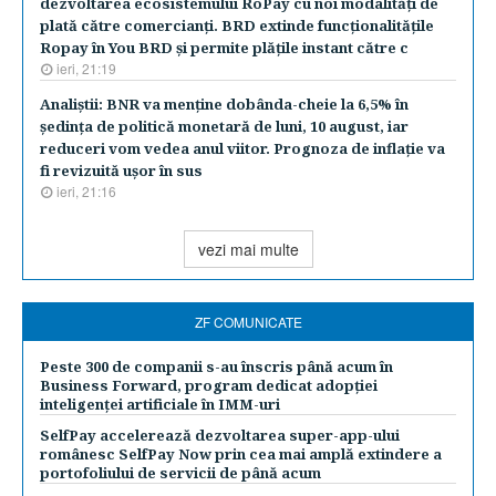
dezvoltarea ecosistemului RoPay cu noi modalităţi de
plată către comercianţi. BRD extinde funcţionalităţile
Ropay în You BRD şi permite plăţile instant către c
ieri, 21:19
Analiştii: BNR va menţine dobânda-cheie la 6,5% în
şedinţa de politică monetară de luni, 10 august, iar
reduceri vom vedea anul viitor. Prognoza de inflaţie va
fi revizuită uşor în sus
ieri, 21:16
vezi mai multe
ZF COMUNICATE
Peste 300 de companii s-au înscris până acum în
Business Forward, program dedicat adopției
inteligenței artificiale în IMM-uri
SelfPay accelerează dezvoltarea super-app-ului
românesc SelfPay Now prin cea mai amplă extindere a
portofoliului de servicii de până acum