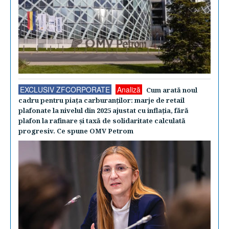
EXCLUSIV ZFCORPORATE
Analiză
Cum arată noul
cadru pentru piaţa carburanţilor: marje de retail
plafonate la nivelul din 2025 ajustat cu inflaţia, fără
plafon la rafinare şi taxă de solidaritate calculată
progresiv. Ce spune OMV Petrom