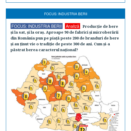
FOCUS: INDUSTRIA BERII
FOCUS: INDUSTRIA BERII
Analiză
Producţie de bere
şi la sat, şi la oraş. Aproape 90 de fabrici şi microberării
din România pun pe piaţă peste 200 de branduri de bere
şi au ţinut vie o tradiţie de peste 300 de ani. Cum şi-a
păstrat berea caracterul naţional?