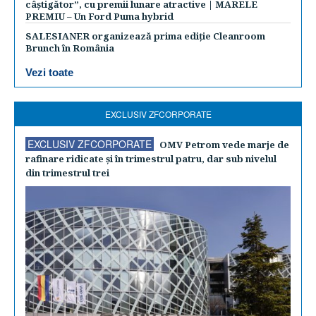
câștigător”, cu premii lunare atractive | MARELE
PREMIU – Un Ford Puma hybrid
SALESIANER organizează prima ediție Cleanroom
Brunch în România
Vezi toate
EXCLUSIV ZFCORPORATE
EXCLUSIV ZFCORPORATE
OMV Petrom vede marje de
rafinare ridicate şi în trimestrul patru, dar sub nivelul
din trimestrul trei