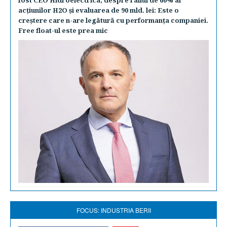
fost CEO Hidroelectrica, despre raliul de 60% al
acţiunilor H2O şi evaluarea de 90 mld. lei: Este o
creştere care n-are legătură cu performanţa companiei.
Free float-ul este prea mic
FOCUS: INDUSTRIA BERII