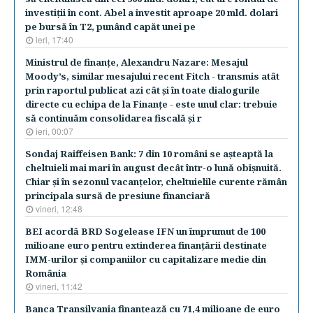
investiţii în cont. Abel a investit aproape 20 mld. dolari
pe bursă în T2, punând capăt unei pe
ieri, 17:40
Ministrul de finanţe, Alexandru Nazare: Mesajul
Moody’s, similar mesajului recent Fitch - transmis atât
prin raportul publicat azi cât şi în toate dialogurile
directe cu echipa de la Finanţe - este unul clar: trebuie
să continuăm consolidarea fiscală şi r
ieri, 00:07
Sondaj Raiffeisen Bank: 7 din 10 români se aşteaptă la
cheltuieli mai mari în august decât într-o lună obişnuită.
Chiar şi în sezonul vacanţelor, cheltuielile curente rămân
principala sursă de presiune financiară
vineri, 12:48
BEI acordă BRD Sogelease IFN un împrumut de 100
milioane euro pentru extinderea finanţării destinate
IMM-urilor şi companiilor cu capitalizare medie din
România
vineri, 11:42
Banca Transilvania finanţează cu 71,4 milioane de euro