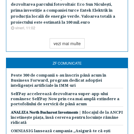
dezvoltarea parcului fotovoltaic Eco Sun Niculeşti,
prima investiţie a companiei turce Entek Elektrik în
producţia locală de energie verde. Valoarea totală a
proiectului este estimată la 100 mil.euro
vineri, 11:02
vezi mai multe
ZF COMUNICATE
Peste 300 de companii s-au înscris până acum în
Business Forward, program dedicat adopției
inteligenței artificiale în IMM-uri
SelfPay accelerează dezvoltarea super-app-ului
românesc SelfPay Now prin cea mai amplă extindere a
portofoliului de servicii de până acum
𝐀𝐍𝐀𝐋𝐈𝐙𝐀 𝐍𝐨𝐫𝐭𝐡 𝐁𝐮𝐜𝐡𝐚𝐫𝐞𝐬𝐭 𝐈𝐧𝐯𝐞𝐬𝐭𝐦𝐞𝐧𝐭𝐬 | Blocajul de la ANCPI
încetinește piața, însă cererea pentru locuințe rămâne
ridicată
OMNIASIG lansează campania „Asigură-te că ești