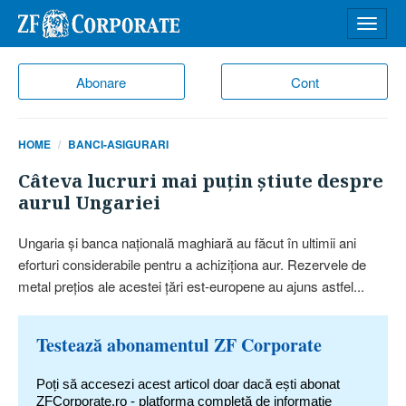
Desch
meniu
Abonare
Cont
HOME
BANCI-ASIGURARI
Câteva lucruri mai puţin ştiute despre
aurul Ungariei
Ungaria şi banca naţională ma­ghia­ră au făcut în ultimii ani
eforturi considerabile pentru a achiziţiona aur. Rezervele de
metal preţios ale acestei ţări est-europene au ajuns astfel...
Testează abonamentul ZF Corporate
Poți să accesezi acest articol doar dacă ești abonat
ZFCorporate.ro - platforma completă de informație