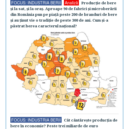
FOCUS: INDUSTRIA BERII
Analiză
Producţie de bere
şi la sat, şi la oraş. Aproape 90 de fabrici şi microberării
din România pun pe piaţă peste 200 de branduri de bere
şi au ţinut vie o tradiţie de peste 300 de ani. Cum şi-a
păstrat berea caracterul naţional?
FOCUS: INDUSTRIA BERII
Cât cântăreşte producţia de
bere în economie? Peste trei miliarde de euro