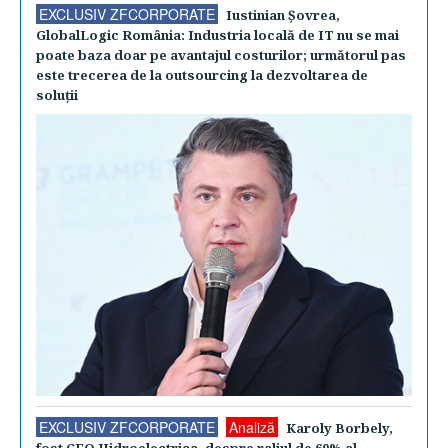
EXCLUSIV ZFCORPORATE
Iustinian Şovrea,
GlobalLogic România: Industria locală de IT nu se mai
poate baza doar pe avantajul costurilor; următorul pas
este trecerea de la outsourcing la dezvoltarea de
soluţii
EXCLUSIV ZFCORPORATE
Analiză
Karoly Borbely,