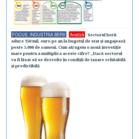
FOCUS: INDUSTRIA BERII
Analiză
Sectorul berii
aduce 350 mil. euro pe an la bugetul de stat şi angajează
peste 5.000 de oameni. Cum atragem o nouă investiţie
mare pentru a multiplica aceste cifre? „Dacă sectorul
va fi lăsat să se dezvolte în condiţii de taxare echitabilă
şi predictibilă