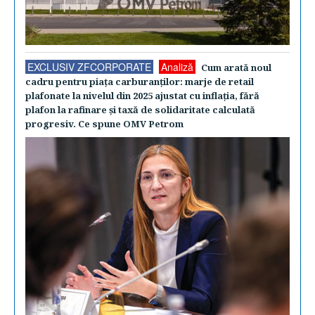
EXCLUSIV ZFCORPORATE
Analiză
Cum arată noul
cadru pentru piaţa carburanţilor: marje de retail
plafonate la nivelul din 2025 ajustat cu inflaţia, fără
plafon la rafinare şi taxă de solidaritate calculată
progresiv. Ce spune OMV Petrom