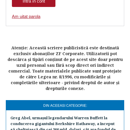
Am uitat parola
Atenţie: Această scriere publicistică este destinată
exclusiv abonaţilor ZF Corporate. Utilizatorii pot
descărca şi tipări conţinut de pe acest site doar pentru
uzul personal sau fără scop direct ori indirect
comercial. Toate materialele publicate sunt protejate
de către Legea nr. 8/1996, cu modificările şi
completările ulterioare - privind dreptul de autor şi
drepturile conexe.
DIN ACEEASI CATEGORIE:
Greg Abel, urmaşul legendarului Warren Buffett la
conducerea gigantului Berkshire Hathaway, a început
să cheltuiască din cei 366 mld. dolari, cât are fondul de