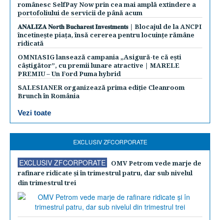
românesc SelfPay Now prin cea mai amplă extindere a
portofoliului de servicii de până acum
𝐀𝐍𝐀𝐋𝐈𝐙𝐀 𝐍𝐨𝐫𝐭𝐡 𝐁𝐮𝐜𝐡𝐚𝐫𝐞𝐬𝐭 𝐈𝐧𝐯𝐞𝐬𝐭𝐦𝐞𝐧𝐭𝐬 | Blocajul de la ANCPI
încetinește piața, însă cererea pentru locuințe rămâne
ridicată
OMNIASIG lansează campania „Asigură-te că ești
câștigător”, cu premii lunare atractive | MARELE
PREMIU – Un Ford Puma hybrid
SALESIANER organizează prima ediție Cleanroom
Brunch în România
Vezi toate
EXCLUSIV ZFCORPORATE
EXCLUSIV ZFCORPORATE
OMV Petrom vede marje de
rafinare ridicate şi în trimestrul patru, dar sub nivelul
din trimestrul trei