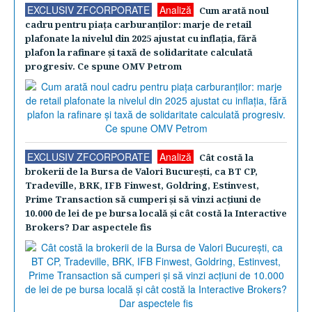
EXCLUSIV ZFCORPORATE
Analiză
Cum arată noul
cadru pentru piaţa carburanţilor: marje de retail
plafonate la nivelul din 2025 ajustat cu inflaţia, fără
plafon la rafinare şi taxă de solidaritate calculată
progresiv. Ce spune OMV Petrom
EXCLUSIV ZFCORPORATE
Analiză
Cât costă la
brokerii de la Bursa de Valori Bucureşti, ca BT CP,
Tradeville, BRK, IFB Finwest, Goldring, Estinvest,
Prime Transaction să cumperi şi să vinzi acţiuni de
10.000 de lei de pe bursa locală şi cât costă la Interactive
Brokers? Dar aspectele fis