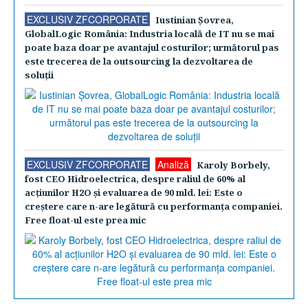
EXCLUSIV ZFCORPORATE
Iustinian Şovrea,
GlobalLogic România: Industria locală de IT nu se mai
poate baza doar pe avantajul costurilor; următorul pas
este trecerea de la outsourcing la dezvoltarea de
soluţii
EXCLUSIV ZFCORPORATE
Analiză
Karoly Borbely,
fost CEO Hidroelectrica, despre raliul de 60% al
acţiunilor H2O şi evaluarea de 90 mld. lei: Este o
creştere care n-are legătură cu performanţa companiei.
Free float-ul este prea mic