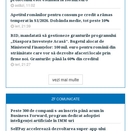
astăzi, 11:02
Apetitul românilor pentru consum pe credit a rămas
temperat în S1/2026. Dobânda medie, tot peste 10%
ieri, 21:39
BID, mandatată să gestioneze granturile programului
„Diaspora Investeşte Acasă”. Bugetul alocat de
Ministerul Finanţelor: 100 mil. euro pentru românii din
străinătate care vor să dezvolte afaceri locale prin
firme noi. Granturile: până la 60% din creditul
ieri, 21:27
vezi mai multe
ZF COMUNICATE
Peste 300 de companii s-au înscris până acum în
Business Forward, program dedicat adopției
inteligenței artificiale în IMM-uri
SelfPay accelerează dezvoltarea super-app-ului