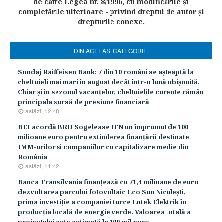
de către Legea nr. 8/1996, cu modificările şi
completările ulterioare - privind dreptul de autor şi
drepturile conexe.
DIN ACEEASI CATEGORIE:
Sondaj Raiffeisen Bank: 7 din 10 români se aşteaptă la
cheltuieli mai mari în august decât într-o lună obişnuită.
Chiar şi în sezonul vacanţelor, cheltuielile curente rămân
principala sursă de presiune financiară
astăzi, 12:48
BEI acordă BRD Sogelease IFN un împrumut de 100
milioane euro pentru extinderea finanţării destinate
IMM-urilor şi companiilor cu capitalizare medie din
România
astăzi, 11:42
Banca Transilvania finanţează cu 71,4 milioane de euro
dezvoltarea parcului fotovoltaic Eco Sun Niculeşti,
prima investiţie a companiei turce Entek Elektrik în
producţia locală de energie verde. Valoarea totală a
proiectului este estimată la 100 mil.euro