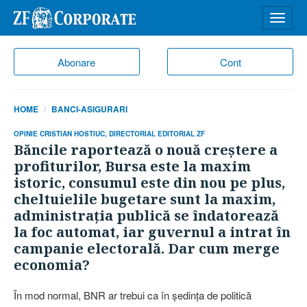
Desch
meniu
Abonare
Cont
HOME
BANCI-ASIGURARI
OPINIE CRISTIAN HOSTIUC, DIRECTORIAL EDITORIAL ZF
Băncile raportează o nouă creştere a
profiturilor, Bursa este la maxim
istoric, consumul este din nou pe plus,
cheltuielile bugetare sunt la maxim,
administraţia publică se îndatorează
la foc automat, iar guvernul a intrat în
campanie electorală. Dar cum merge
economia?
În mod normal, BNR ar trebui ca în şedinţa de politică