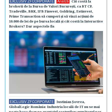
EXCLUSIV ZFCORPORATE
Analiză
Cât costă la
brokerii de la Bursa de Valori Bucureşti, ca BT CP,
Tradeville, BRK, IFB Finwest, Goldring, Estinvest,
Prime Transaction să cumperi şi să vinzi acţiuni de
10.000 de lei de pe bursa locală şi cât costă la Interactive
Brokers? Dar aspectele fis
EXCLUSIV ZFCORPORATE
Iustinian Şovrea,
GlobalLogic România: Industria locală de IT nu se mai
poate baza doar pe avantajul costurilor; următorul pas