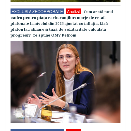
EXCLUSIV ZFCORPORATE
Analiză
Cum arată noul
cadru pentru piaţa carburanţilor: marje de retail
plafonate la nivelul din 2025 ajustat cu inflaţia, fără
plafon la rafinare şi taxă de solidaritate calculată
progresiv. Ce spune OMV Petrom