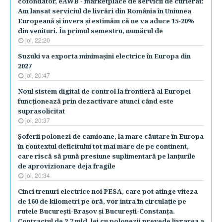
cofondator, eAWB - marketplace de servicii de curierat:
Am lansat serviciul de livrări din România în Uniunea
Europeană şi invers şi estimăm că ne va aduce 15-20%
din venituri. În primul semestru, numărul de
joi, 22:20
Suzuki va exporta minimaşini electrice în Europa din
2027
joi, 20:47
Noul sistem digital de control la frontieră al Europei
funcţionează prin dezactivare atunci când este
suprasolicitat
joi, 20:37
Şoferii polonezi de camioane, la mare căutare în Europa
în contextul deficitului tot mai mare de pe continent,
care riscă să pună presiune suplimentară pe lanţurile
de aprovizionare deja fragile
joi, 20:34
Cinci trenuri electrice noi PESA, care pot atinge viteza
de 160 de kilometri pe oră, vor intra în circulaţie pe
rutele Bucureşti-Braşov şi Bucureşti-Constanţa.
Contractul de 2,7 mld. lei cu polonezii prevede livrarea a