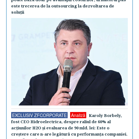
este trecerea de la outsourcing la dezvoltarea de
soluţii
EXCLUSIV ZFCORPORATE
Analiză
Karoly Borbely,
fost CEO Hidroelectrica, despre raliul de 60% al
acţiunilor H2O şi evaluarea de 90 mld. lei: Este o
creştere care n-are legătură cu performanţa companiei.