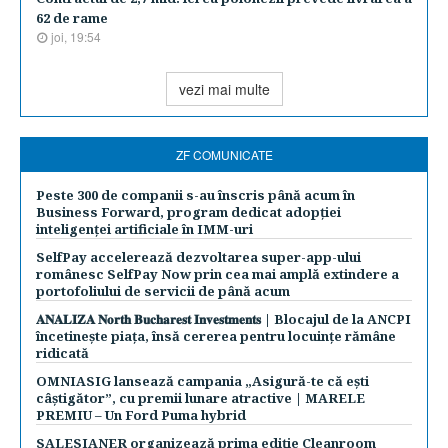
62 de rame
joi, 19:54
vezi mai multe
ZF COMUNICATE
Peste 300 de companii s-au înscris până acum în
Business Forward, program dedicat adopției
inteligenței artificiale în IMM-uri
SelfPay accelerează dezvoltarea super-app-ului
românesc SelfPay Now prin cea mai amplă extindere a
portofoliului de servicii de până acum
𝐀𝐍𝐀𝐋𝐈𝐙𝐀 𝐍𝐨𝐫𝐭𝐡 𝐁𝐮𝐜𝐡𝐚𝐫𝐞𝐬𝐭 𝐈𝐧𝐯𝐞𝐬𝐭𝐦𝐞𝐧𝐭𝐬 | Blocajul de la ANCPI
încetinește piața, însă cererea pentru locuințe rămâne
ridicată
OMNIASIG lansează campania „Asigură-te că ești
câștigător”, cu premii lunare atractive | MARELE
PREMIU – Un Ford Puma hybrid
SALESIANER organizează prima ediție Cleanroom