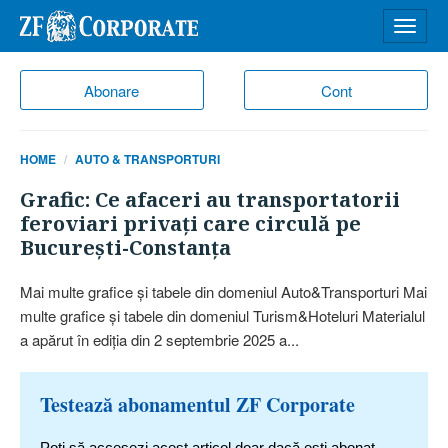
Desch
meniu
Abonare
Cont
HOME
AUTO & TRANSPORTURI
Grafic: Ce afaceri au transportatorii
feroviari privaţi care circulă pe
Bucureşti-Constanţa
Mai multe grafice şi tabele din domeniul Auto&Transporturi Mai
multe grafice şi tabele din domeniul Turism&Hoteluri Materialul
a apărut în ediţia din 2 septembrie 2025 a...
Testează abonamentul ZF Corporate
Poți să accesezi acest articol doar dacă ești abonat