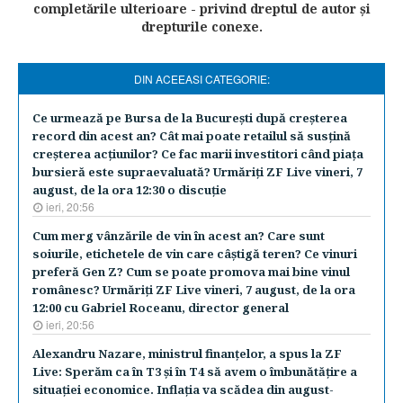
completările ulterioare - privind dreptul de autor şi
drepturile conexe.
DIN ACEEASI CATEGORIE:
Ce urmează pe Bursa de la Bucureşti după creşterea
record din acest an? Cât mai poate retailul să susţină
creşterea acţiunilor? Ce fac marii investitori când piaţa
bursieră este supraevaluată? Urmăriţi ZF Live vineri, 7
august, de la ora 12:30 o discuţie
ieri, 20:56
Cum merg vânzările de vin în acest an? Care sunt
soiurile, etichetele de vin care câştigă teren? Ce vinuri
preferă Gen Z? Cum se poate promova mai bine vinul
românesc? Urmăriţi ZF Live vineri, 7 august, de la ora
12:00 cu Gabriel Roceanu, director general
ieri, 20:56
Alexandru Nazare, ministrul finanţelor, a spus la ZF
Live: Sperăm ca în T3 şi în T4 să avem o îmbunătăţire a
situaţiei economice. Inflaţia va scădea din august-