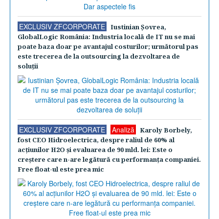
EXCLUSIV ZFCORPORATE
Iustinian Şovrea,
GlobalLogic România: Industria locală de IT nu se mai
poate baza doar pe avantajul costurilor; următorul pas
este trecerea de la outsourcing la dezvoltarea de
soluţii
EXCLUSIV ZFCORPORATE
Analiză
Karoly Borbely,
fost CEO Hidroelectrica, despre raliul de 60% al
acţiunilor H2O şi evaluarea de 90 mld. lei: Este o
creştere care n-are legătură cu performanţa companiei.
Free float-ul este prea mic