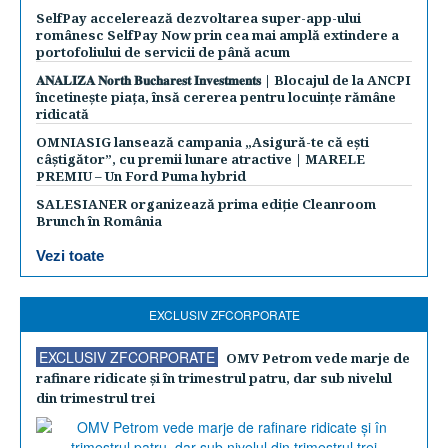
SelfPay accelerează dezvoltarea super-app-ului
românesc SelfPay Now prin cea mai amplă extindere a
portofoliului de servicii de până acum
𝐀𝐍𝐀𝐋𝐈𝐙𝐀 𝐍𝐨𝐫𝐭𝐡 𝐁𝐮𝐜𝐡𝐚𝐫𝐞𝐬𝐭 𝐈𝐧𝐯𝐞𝐬𝐭𝐦𝐞𝐧𝐭𝐬 | Blocajul de la ANCPI
încetinește piața, însă cererea pentru locuințe rămâne
ridicată
OMNIASIG lansează campania „Asigură-te că ești
câștigător”, cu premii lunare atractive | MARELE
PREMIU – Un Ford Puma hybrid
SALESIANER organizează prima ediție Cleanroom
Brunch în România
Vezi toate
EXCLUSIV ZFCORPORATE
EXCLUSIV ZFCORPORATE
OMV Petrom vede marje de
rafinare ridicate şi în trimestrul patru, dar sub nivelul
din trimestrul trei