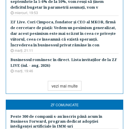
septembrie la 5-6% de la 10%, vom reuşi să ţinem
deficitul bugetar în parametrii asumaţi, vom v
miercuri, 19:53
ZF Live. Cori Cimpoca, fondator şi CEO al MKOR, firmă
de cercetare de piaţă: Vedem un pesimism generalizat,
dar acest pesimism este mai scăzut în ceea ce priveşte
viitorul, ceea ce înseamnă că există speranţă.
Încrederea în businessul privat rămâne în con
marţi, 21:11
Businessul românesc în direct. Lista invitaţilor de la ZF
LIVE (iul. - aug. 2026)
marţi, 19:46
vezi mai multe
ZF COMUNICATE
Peste 300 de companii s-au înscris până acum în
Business Forward, program dedicat adopției
inteligenței artificiale în IMM-uri