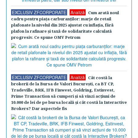
EXCLUSIV ZFCORPORATE
Analiză
Cum arată noul
cadru pentru piaţa carburanţilor: marje de retail
plafonate la nivelul din 2025 ajustat cu inflaţia, fără
plafon la rafinare şi taxă de solidaritate calculată
progresiv. Ce spune OMV Petrom
EXCLUSIV ZFCORPORATE
Analiză
Cât costă la
brokerii de la Bursa de Valori Bucureşti, ca BT CP,
Tradeville, BRK, IFB Finwest, Goldring, Estinvest,
Prime Transaction să cumperi şi să vinzi acţiuni de
10.000 de lei de pe bursa locală şi cât costă la Interactive
Brokers? Dar aspectele fis