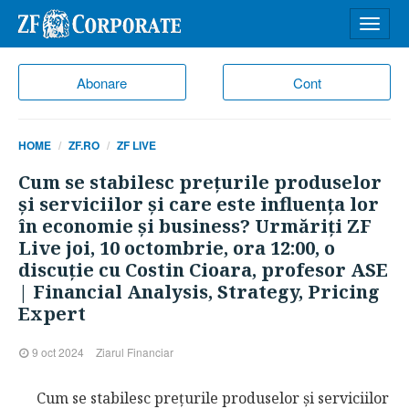
Desch
meniu
Abonare
Cont
HOME
ZF.RO
ZF LIVE
Cum se stabilesc preţurile produselor
şi serviciilor şi care este influenţa lor
în economie şi business? Urmăriţi ZF
Live joi, 10 octombrie, ora 12:00, o
discuţie cu Costin Cioara, profesor ASE
| Financial Analysis, Strategy, Pricing
Expert
9 oct 2024
Ziarul Financiar
Cum se stabilesc preţurile produselor şi serviciilor