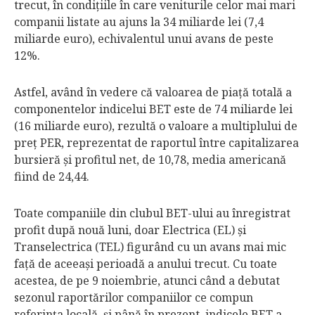
trecut, în condiţiile în care veniturile celor mai mari
companii listate au ajuns la 34 miliarde lei (7,4
miliarde euro), echivalentul unui avans de peste
12%.
Astfel, având în vedere că valoarea de piaţă totală a
componentelor indicelui BET este de 74 miliarde lei
(16 miliarde euro), rezultă o valoare a multiplului de
preţ PER, reprezentat de raportul între capitalizarea
bursieră şi profitul net, de 10,78, media americană
fiind de 24,44.
Toate companiile din clubul BET-ului au înregistrat
profit după nouă luni, doar Electrica (EL) şi
Transelectrica (TEL) figurând cu un avans mai mic
faţă de aceeaşi perioadă a anului trecut. Cu toate
acestea, de pe 9 noiembrie, atunci când a debutat
sezonul raportărilor companiilor ce compun
referinţa locală, şi până în prezent, indicele BET a