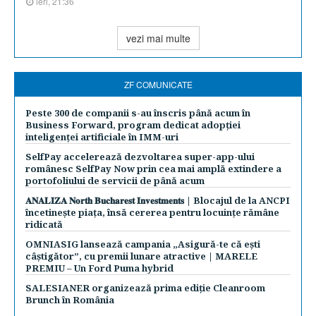
ieri, 21:36
vezi mai multe
ZF COMUNICATE
Peste 300 de companii s-au înscris până acum în
Business Forward, program dedicat adopției
inteligenței artificiale în IMM-uri
SelfPay accelerează dezvoltarea super-app-ului
românesc SelfPay Now prin cea mai amplă extindere a
portofoliului de servicii de până acum
𝐀𝐍𝐀𝐋𝐈𝐙𝐀 𝐍𝐨𝐫𝐭𝐡 𝐁𝐮𝐜𝐡𝐚𝐫𝐞𝐬𝐭 𝐈𝐧𝐯𝐞𝐬𝐭𝐦𝐞𝐧𝐭𝐬 | Blocajul de la ANCPI
încetinește piața, însă cererea pentru locuințe rămâne
ridicată
OMNIASIG lansează campania „Asigură-te că ești
câștigător”, cu premii lunare atractive | MARELE
PREMIU – Un Ford Puma hybrid
SALESIANER organizează prima ediție Cleanroom
Brunch în România