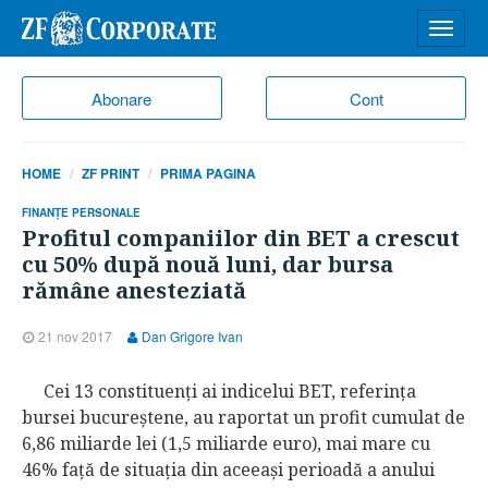
Desch
meniu
Abonare
Cont
HOME
ZF PRINT
PRIMA PAGINA
FINANŢE PERSONALE
Profitul companiilor din BET a crescut
cu 50% după nouă luni, dar bursa
rămâne anesteziată
21 nov 2017
Dan Grigore Ivan
Cei 13 constituenţi ai indicelui BET, referinţa
bursei bucureştene, au raportat un profit cumulat de
6,86 miliarde lei (1,5 miliarde euro), mai mare cu
46% faţă de situaţia din aceeaşi perioadă a anului