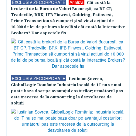
EXCLUSIV ZFCORPORATE
Analiză
Cât costă la
brokerii de la Bursa de Valori Bucureşti, ca BT CP,
Tradeville, BRK, IFB Finwest, Goldring, Estinvest,
Prime Transaction să cumperi şi să vinzi acţiuni de
10.000 de lei de pe bursa locală şi cât costă la Interactive
Brokers? Dar aspectele fis
EXCLUSIV ZFCORPORATE
Iustinian Şovrea,
GlobalLogic România: Industria locală de IT nu se mai
poate baza doar pe avantajul costurilor; următorul pas
este trecerea de la outsourcing la dezvoltarea de
soluţii