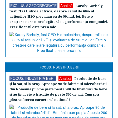
EXCLUSIV ZFCORPORATE
Analiză
Karoly Borbely,
fost CEO Hidroelectrica, despre raliul de 60% al
acţiunilor H2O şi evaluarea de 90 mld. lei: Este o
creştere care n-are legătură cu performanţa companiei.
Free float-ul este prea mic
FOCUS: INDUSTRIA BERII
FOCUS: INDUSTRIA BERII
Analiză
Producţie de bere
şi la sat, şi la oraş. Aproape 90 de fabrici şi microberării
din România pun pe piaţă peste 200 de branduri de bere
şi au ţinut vie o tradiţie de peste 300 de ani. Cum şi-a
păstrat berea caracterul naţional?