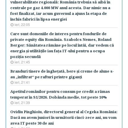
vulnerabilitate regională: România trebuia să aibă în
centrale pe gaz 4.000 MW anul acesta. Dar nimic nu a
fost finalizat, iar acum guvernul a ajuns la etapa de
închis fabrici în lipsa energiei
ieri, 22:05
Care sunt domeniile de interes pentru fondurile de
private equity din România. Szabolcs Nemes, Roland
Berger: Sănătatea rămâne pe locul întâi, dar vedem că
energia şi utilităţile iau faţa IT-ului pentru a ocupa
poziţia secundă
ieri, 21:45
Branduri tinere de îngheţată, bere şi creme de alune s-
au „infiltrat“ pe rafturi printre giganţi
ieri, 21:41
Apetitul românilor pentru consum pe credit a rămas
temperat în S1/2026. Dobânda medie, tot peste 10%
ieri, 21:39
Ovidiu Pinghioiu, directorul general al Cegeka România:
Dacă nu avem juniori în urmă­torii cinci-zece ani, nu vom
avea IT peste 30 de ani