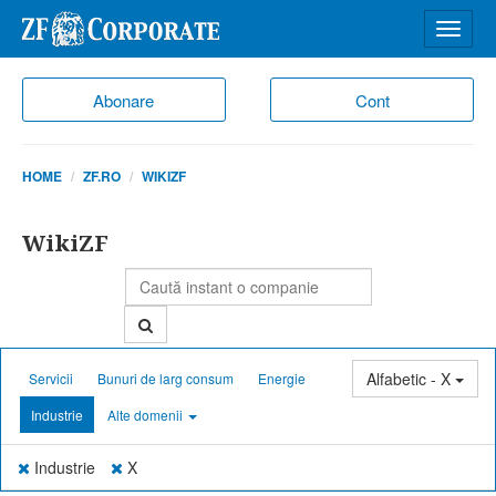
Desch
meniu
Abonare
Cont
HOME
ZF.RO
WIKIZF
WikiZF
Alfabetic - X
Servicii
Bunuri de larg consum
Energie
Industrie
Alte domenii
Industrie
X