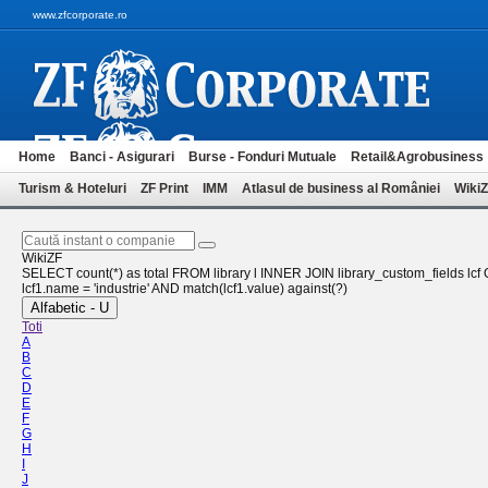
www.zfcorporate.ro
Home
Banci - Asigurari
Burse - Fonduri Mutuale
Retail&Agrobusiness
Turism & Hoteluri
ZF Print
IMM
Atlasul de business al României
Wiki
WikiZF
SELECT count(*) as total FROM library l INNER JOIN library_custom_fields lcf ON
lcf1.name = 'industrie' AND match(lcf1.value) against(?)
Alfabetic - U
Toti
A
B
C
D
E
F
G
H
I
J