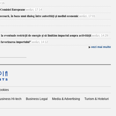
8:16
ea Comisiei Europeane
astăzi, 17:14
esară, în baza unui dialog între autorităţi şi mediul economic
astăzi, 17:01
eventuale restricţii de energie şi să limităm impactul asupra activităţii
astăzi, 14:29
n favorizarea importului”
astăzi, 14:12
vezi mai multe
cookies
usiness Hi-tech
Business Legal
Media & Advertising
Turism & Hoteluri