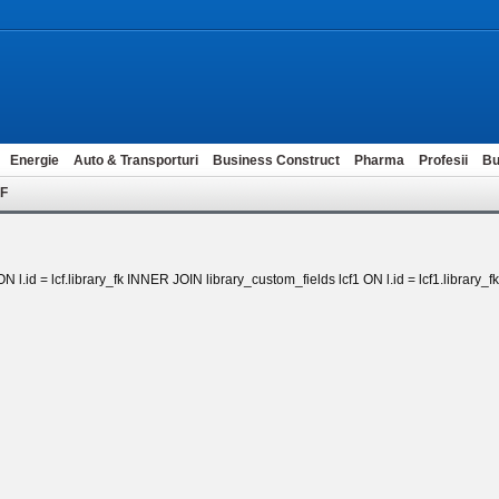
Energie
Auto & Transporturi
Business Construct
Pharma
Profesii
Bu
ZF
 l.id = lcf.library_fk INNER JOIN library_custom_fields lcf1 ON l.id = lcf1.library