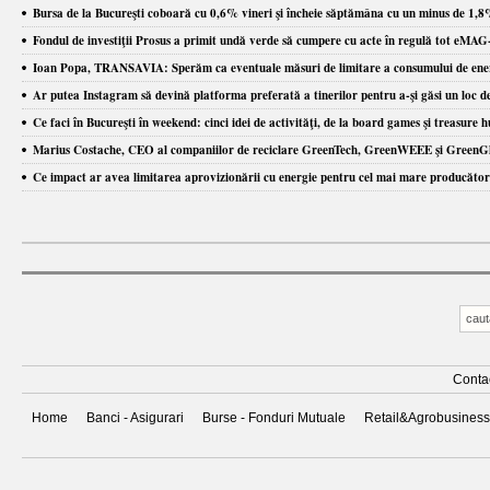
Bursa de la Bucureşti coboară cu 0,6% vineri şi încheie săptămâna cu un minus de 1,8%
Fondul de investiţii Prosus a primit undă verde să cumpere cu acte în regulă tot eMAG
Ioan Popa, TRANSAVIA: Sperăm ca eventuale măsuri de limitare a consumului de energie 
Ar putea Instagram să devină platforma preferată a tinerilor pentru a-şi găsi un loc 
Ce faci în Bucureşti în weekend: cinci idei de activităţi, de la board games şi treasure 
Marius Costache, CEO al companiilor de reciclare GreenTech, GreenWEEE şi GreenGlass: A
Ce impact ar avea limitarea aprovizionării cu energie pentru cel mai mare producător d
Conta
Home
Banci - Asigurari
Burse - Fonduri Mutuale
Retail&Agrobusiness