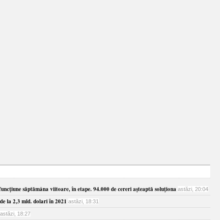
funcţiune săptămâna viitoare, în etape. 94.000 de cereri aşteaptă soluţiona
astăzi, 20:04
de la 2,3 mld. dolari în 2021
astăzi, 18:31
astăzi, 18:27