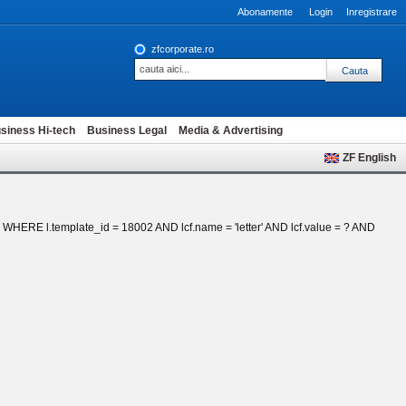
Abonamente
Login
Inregistrare
zfcorporate.ro
siness Hi-tech
Business Legal
Media & Advertising
ZF English
_fk WHERE l.template_id = 18002 AND lcf.name = 'letter' AND lcf.value = ? AND