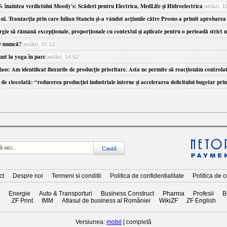
 înaintea verdictului Moody's: Scăderi pentru Electrica, MedLife şi Hidroelectrica
astăzi, 1
-ul. Tranzacţia prin care Iulian Stanciu şi-a vândut acţiunile către Prosus a primit aprobar
să rămână excepţionale, proporţionale cu contextul şi aplicate pentru o perioadă strict nec
de muncă?
astăzi, 15:12
hunt la yoga în parc
astăzi, 14:52
m identificat fluxurile de producţie prioritare. Asta ne permite să reacţionăm controlat la 
e ciocolată: “reducerea producţiei industriale interne şi accelerarea deficitului bugetar pri
ct
Despre noi
Termeni si conditii
Politica de confidentialitate
Politica de 
Energie
Auto & Transporturi
Business Construct
Pharma
Profesii
B
ZF Print
IMM
Atlasul de business al României
WikiZF
ZF English
Versiunea:
mobil
| completă