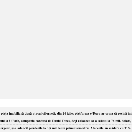
piaţa imobiliară după atacul cibernetic din 14 iulie: platforma e-Terra ar urma să revină în 
uni la UiPath, compania condusă de Daniel Dines, deşi valoarea sa a scăzut la 76 mil. dolari, 
rgent, şi-a adâncit pierderile la 3,8 mil. lei în primul semestru. Afacerile, în scădere cu 31%