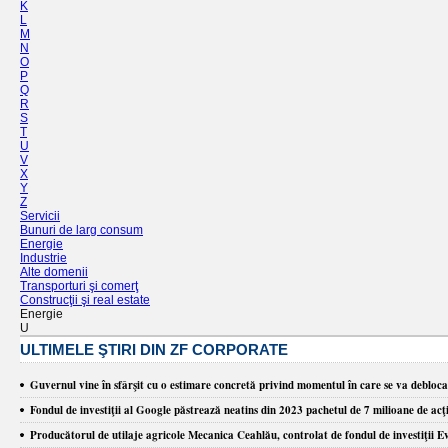
K
L
M
N
O
P
Q
R
S
T
U
V
X
Y
Z
Servicii
Bunuri de larg consum
Energie
Industrie
Alte domenii
Transporturi şi comerţ
Construcţii şi real estate
Energie
U
ULTIMELE ŞTIRI DIN ZF CORPORATE
Guvernul vine în sfârşit cu o estimare concretă privind momentul în care se va debloca 
Fondul de investiţii al Google păstrează neatins din 2023 pachetul de 7 milioane de acţi
Producătorul de utilaje agricole Mecanica Ceahlău, controlat de fondul de investiţii Eve