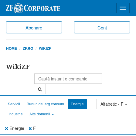
Desch
meniu
Abonare
Cont
HOME
ZF.RO
WIKIZF
WikiZF
Alfabetic - F
Servicii
Bunuri de larg consum
Energie
Industrie
Alte domenii
Energie
F