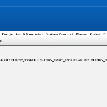
Energie
Auto & Transporturi
Business Construct
Pharma
Profesii
Bu
ZF
 l.id = lcf.library_fk INNER JOIN library_custom_fields lcf1 ON l.id = lcf1.library