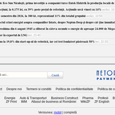
 Eco Sun Niculeşti, prima investiţie a companiei turce Entek Elektrik în producţia locală de 
ţiuni, la 0,175 lei, cu 39% peste preţul de referinţă. Acţiunile urcă vineri cu 14%
astăzi, 10
 semestru din 2026, la 380 kt, reprezentând 11% din totalul grupului
astăzi, 10:55
ul crizei energiei asupra companiilor listate, despre Neptun Deep şi despre cât ţine imunitatea
oshima din 6 august 1945 a eliberat în câteva secunde o energie de aproape 24.000 de Meg
der în exportul de LNG
ieri, 23:40
ns la 19,8% din start-up-ul de robotică, iar cei trei fondatori păstrează 58%
ieri, 22:33
ct
Despre noi
Termeni si conditii
Politica de confidentialitate
Politica de 
Energie
Auto & Transporturi
Business Construct
Pharma
Profesii
B
ZF Print
IMM
Atlasul de business al României
WikiZF
ZF English
Versiunea:
mobil
| completă