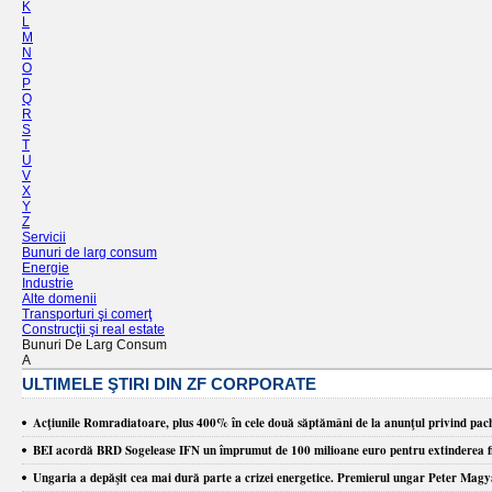
K
L
M
N
O
P
Q
R
S
T
U
V
X
Y
Z
Servicii
Bunuri de larg consum
Energie
Industrie
Alte domenii
Transporturi şi comerţ
Construcţii şi real estate
Bunuri De Larg Consum
A
ULTIMELE ŞTIRI DIN ZF CORPORATE
Acţiunile Romradiatoare, plus 400% în cele două săptămâni de la anunţul privind pach
BEI acordă BRD Sogelease IFN un împrumut de 100 milioane euro pentru extinderea fin
Ungaria a depăşit cea mai dură parte a crizei energetice. Premierul ungar Peter Mag