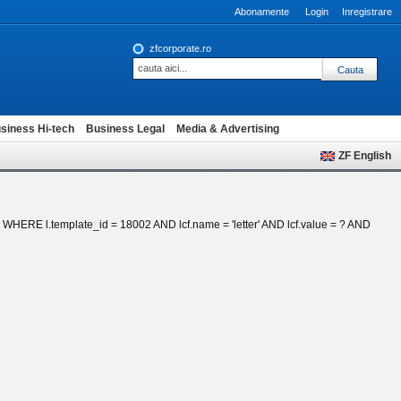
Abonamente
Login
Inregistrare
zfcorporate.ro
siness Hi-tech
Business Legal
Media & Advertising
ZF English
_fk WHERE l.template_id = 18002 AND lcf.name = 'letter' AND lcf.value = ? AND