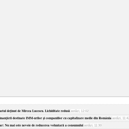
etul deţinut de Mircea Lucescu. Lichiditate redusă
astăzi, 12:02
anţării destinate IMM-urilor şi companiilor cu capitalizare medie din România
astăzi, 11:4
yar: Nu mai este nevoie de reducerea voluntară a consumului
astăzi, 11:30