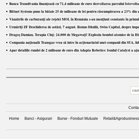
Banca Transilvania finanţează cu 71,4 milioane de euro dezvoltarea parcului fotovoltaic
Bittnet Systems pune la bătaie 25 de milioane de lei pentru răscumpărarea a 23% din ac
Vânzările de carburanţi ale reţelei MOL în România s-au menţinut constante în primul
Urmăriţi ZF Deschiderea de astăzi, 7 august. Remus Dănilă, Swiss Capital, despre impact
Dragoş Damian, Terapia Cluj: 24.000 de Megawaţi! Explozia bombei atomice de la Hir
Compania naţională Transgaz vrea să intre în acţionariatul unei companii din SUA, li
Apar detaliile rundei de 2 milioane de euro din Adapta Robotics: fondul Catalyst a aju
Conta
Home
Banci - Asigurari
Burse - Fonduri Mutuale
Retail&Agrobusiness