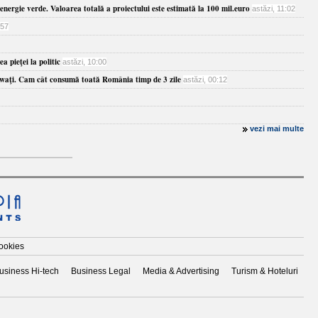
energie verde. Valoarea totală a proiectului este estimată la 100 mil.euro
astăzi, 11:02
:57
 pieţei la politic
astăzi, 10:00
awaţi. Cam cât consumă toată România timp de 3 zile
astăzi, 00:12
vezi mai multe
cookies
usiness Hi-tech
Business Legal
Media & Advertising
Turism & Hoteluri