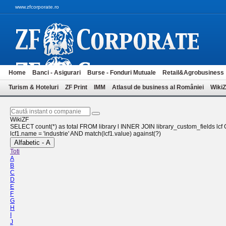
www.zfcorporate.ro
Home
Banci - Asigurari
Burse - Fonduri Mutuale
Retail&Agrobusiness
Turism & Hoteluri
ZF Print
IMM
Atlasul de business al României
Wiki
WikiZF
SELECT count(*) as total FROM library l INNER JOIN library_custom_fields lcf ON
lcf1.name = 'industrie' AND match(lcf1.value) against(?)
Alfabetic - A
Toti
A
B
C
D
E
F
G
H
I
J