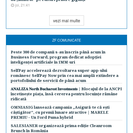
joi, 21:41
vezi mai multe
ZF COMUNICATE
Peste 300 de companii s-au înscris până acum în
Business Forward, program dedicat adopției
inteligenței artificiale în IMM-uri
SelfPay accelerează dezvoltarea super-app-ului
românesc SelfPay Now prin cea mai amplă extindere a
portofoliului de servicii de până acum
𝐀𝐍𝐀𝐋𝐈𝐙𝐀 𝐍𝐨𝐫𝐭𝐡 𝐁𝐮𝐜𝐡𝐚𝐫𝐞𝐬𝐭 𝐈𝐧𝐯𝐞𝐬𝐭𝐦𝐞𝐧𝐭𝐬 | Blocajul de la ANCPI
încetinește piața, însă cererea pentru locuințe rămâne
ridicată
OMNIASIG lansează campania „Asigură-te că ești
câștigător”, cu premii lunare atractive | MARELE
PREMIU – Un Ford Puma hybrid
SALESIANER organizează prima ediție Cleanroom
Brunch în România