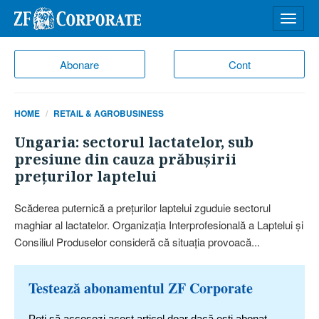
Desch
meniu
Abonare
Cont
HOME
RETAIL & AGROBUSINESS
Ungaria: sectorul lactatelor, sub
presiune din cauza prăbuşirii
preţurilor laptelui
Scăderea puternică a preţurilor laptelui zguduie sectorul
maghiar al lactatelor. Organizaţia Interprofesională a Laptelui şi
Consiliul Produselor consideră că situaţia provoacă...
Testează abonamentul ZF Corporate
Poți să accesezi acest articol doar dacă ești abonat