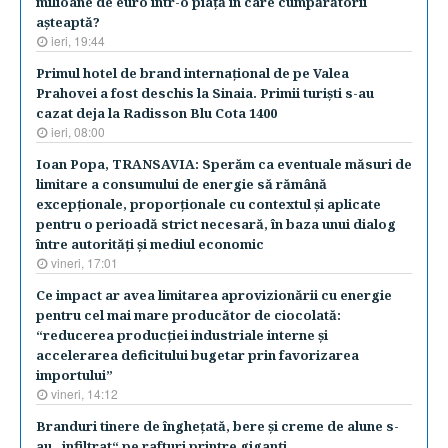
milioane de euro într-o piaţă în care cumpărătorii
aşteaptă?
ieri, 19:44
​Primul hotel de brand internaţional de pe Valea
Prahovei a fost deschis la Sinaia. Primii turişti s-au
cazat deja la Radisson Blu Cota 1400
ieri, 08:00
Ioan Popa, TRANSAVIA: Sperăm ca eventuale măsuri de
limitare a consumului de energie să rămână
excepţionale, proporţionale cu contextul şi aplicate
pentru o perioadă strict necesară, în baza unui dialog
între autorităţi şi mediul economic
vineri, 17:01
Ce impact ar avea limitarea aprovizionării cu energie
pentru cel mai mare producător de ciocolată:
“reducerea producţiei industriale interne şi
accelerarea deficitului bugetar prin favorizarea
importului”
vineri, 14:12
Branduri tinere de îngheţată, bere şi creme de alune s-
au „infiltrat“ pe rafturi printre giganţi