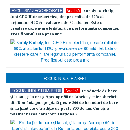
EXCLUSIV ZFCORPORATE
Analiză
Karoly Borbely,
fost CEO Hidroelectrica, despre raliul de 60% al
acţiunilor H2O şi evaluarea de 90 mld. lei: Este o
creştere care n-are legătură cu performanţa companiei.
Free float-ul este prea mic
FOCUS: INDUSTRIA BERII
FOCUS: INDUSTRIA BERII
Analiză
Producţie de bere
şi la sat, şi la oraş. Aproape 90 de fabrici şi microberării
din România pun pe piaţă peste 200 de branduri de bere
şi au ţinut vie o tradiţie de peste 300 de ani. Cum şi-a
păstrat berea caracterul naţional?