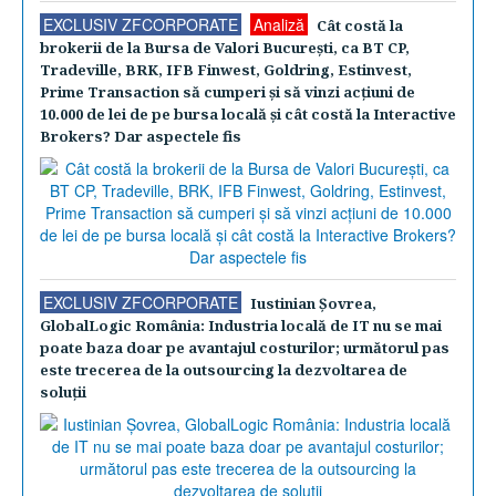
EXCLUSIV ZFCORPORATE
Analiză
Cât costă la
brokerii de la Bursa de Valori Bucureşti, ca BT CP,
Tradeville, BRK, IFB Finwest, Goldring, Estinvest,
Prime Transaction să cumperi şi să vinzi acţiuni de
10.000 de lei de pe bursa locală şi cât costă la Interactive
Brokers? Dar aspectele fis
EXCLUSIV ZFCORPORATE
Iustinian Şovrea,
GlobalLogic România: Industria locală de IT nu se mai
poate baza doar pe avantajul costurilor; următorul pas
este trecerea de la outsourcing la dezvoltarea de
soluţii