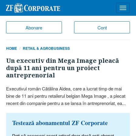
Desch
meniu
Abonare
Cont
HOME
RETAIL & AGROBUSINESS
Un executiv din Mega Image pleacă
după 11 ani pentru un proiect
antreprenorial
Executivul român Cătălina Aldea, care a lucrat timp de mai
bine de 11 ani pentru retailerul belgian Mega Image , a plecat
recent din companie pentru a se lansa în antreprenoriat, ea...
Testează abonamentul ZF Corporate
Poți să accesezi acest articol doar dacă ești abonat