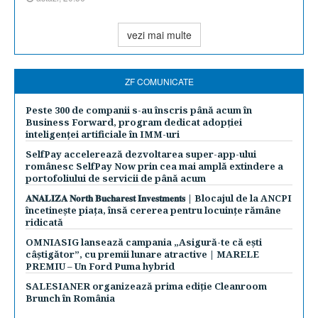
vezi mai multe
ZF COMUNICATE
Peste 300 de companii s-au înscris până acum în
Business Forward, program dedicat adopției
inteligenței artificiale în IMM-uri
SelfPay accelerează dezvoltarea super-app-ului
românesc SelfPay Now prin cea mai amplă extindere a
portofoliului de servicii de până acum
𝐀𝐍𝐀𝐋𝐈𝐙𝐀 𝐍𝐨𝐫𝐭𝐡 𝐁𝐮𝐜𝐡𝐚𝐫𝐞𝐬𝐭 𝐈𝐧𝐯𝐞𝐬𝐭𝐦𝐞𝐧𝐭𝐬 | Blocajul de la ANCPI
încetinește piața, însă cererea pentru locuințe rămâne
ridicată
OMNIASIG lansează campania „Asigură-te că ești
câștigător”, cu premii lunare atractive | MARELE
PREMIU – Un Ford Puma hybrid
SALESIANER organizează prima ediție Cleanroom
Brunch în România