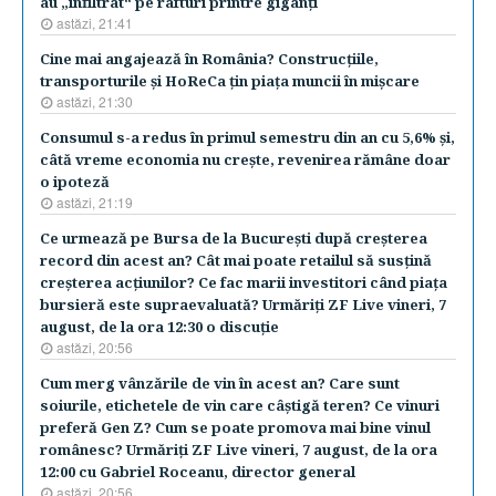
au „infiltrat“ pe rafturi printre giganţi
astăzi, 21:41
Cine mai angajează în România? Construcţiile,
transporturile şi HoReCa ţin piaţa muncii în mişcare
astăzi, 21:30
Consumul s-a redus în primul semestru din an cu 5,6% şi,
câtă vreme economia nu creşte, revenirea rămâne doar
o ipoteză
astăzi, 21:19
Ce urmează pe Bursa de la Bucureşti după creşterea
record din acest an? Cât mai poate retailul să susţină
creşterea acţiunilor? Ce fac marii investitori când piaţa
bursieră este supraevaluată? Urmăriţi ZF Live vineri, 7
august, de la ora 12:30 o discuţie
astăzi, 20:56
Cum merg vânzările de vin în acest an? Care sunt
soiurile, etichetele de vin care câştigă teren? Ce vinuri
preferă Gen Z? Cum se poate promova mai bine vinul
românesc? Urmăriţi ZF Live vineri, 7 august, de la ora
12:00 cu Gabriel Roceanu, director general
astăzi, 20:56