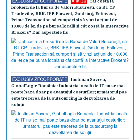
EXCLUSIV ZFCORPORATE
Analiză
Cât costă la
brokerii de la Bursa de Valori Bucureşti, ca BT CP,
Tradeville, BRK, IFB Finwest, Goldring, Estinvest,
Prime Transaction să cumperi şi să vinzi acţiuni de
10.000 de lei de pe bursa locală şi cât costă la Interactive
Brokers? Dar aspectele fis
EXCLUSIV ZFCORPORATE
Iustinian Şovrea,
GlobalLogic România: Industria locală de IT nu se mai
poate baza doar pe avantajul costurilor; următorul pas
este trecerea de la outsourcing la dezvoltarea de
soluţii