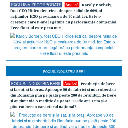
EXCLUSIV ZFCORPORATE
Analiză
Karoly Borbely,
fost CEO Hidroelectrica, despre raliul de 60% al
acţiunilor H2O şi evaluarea de 90 mld. lei: Este o
creştere care n-are legătură cu performanţa companiei.
Free float-ul este prea mic
FOCUS: INDUSTRIA BERII
FOCUS: INDUSTRIA BERII
Analiză
Producţie de bere
şi la sat, şi la oraş. Aproape 90 de fabrici şi microberării
din România pun pe piaţă peste 200 de branduri de bere
şi au ţinut vie o tradiţie de peste 300 de ani. Cum şi-a
păstrat berea caracterul naţional?