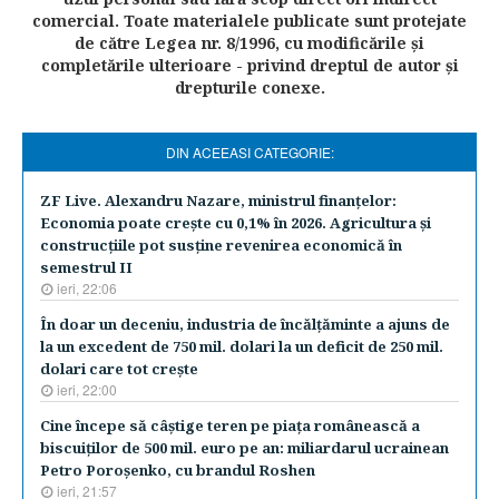
comercial. Toate materialele publicate sunt protejate
de către Legea nr. 8/1996, cu modificările şi
completările ulterioare - privind dreptul de autor şi
drepturile conexe.
DIN ACEEASI CATEGORIE:
ZF Live. Alexandru Nazare, ministrul finanţelor:
Economia poate creşte cu 0,1% în 2026. Agricultura şi
construcţiile pot susţine revenirea economică în
semestrul II
ieri, 22:06
În doar un deceniu, industria de încălţăminte a ajuns de
la un excedent de 750 mil. dolari la un deficit de 250 mil.
dolari care tot creşte
ieri, 22:00
Cine începe să câştige teren pe piaţa românească a
biscuiţilor de 500 mil. euro pe an: miliardarul ucrainean
Petro Poroşenko, cu brandul Roshen
ieri, 21:57