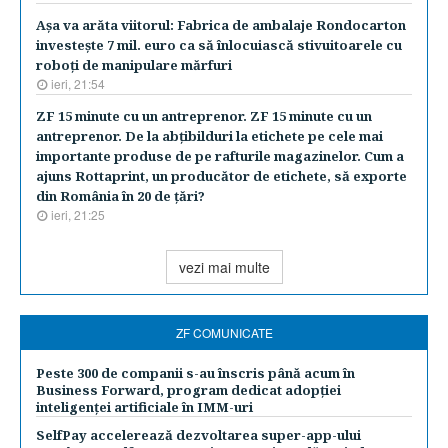
Aşa va arăta viitorul: Fabrica de ambalaje Rondocarton
investeşte 7 mil. euro ca să înlocuiască stivuitoarele cu
roboţi de manipulare mărfuri
ieri, 21:54
ZF 15 minute cu un antreprenor. ZF 15 minute cu un
antreprenor. De la abţibilduri la etichete pe cele mai
importante produse de pe rafturile magazinelor. Cum a
ajuns Rottaprint, un producător de etichete, să exporte
din România în 20 de ţări?
ieri, 21:25
vezi mai multe
ZF COMUNICATE
Peste 300 de companii s-au înscris până acum în
Business Forward, program dedicat adopției
inteligenței artificiale în IMM-uri
SelfPay accelerează dezvoltarea super-app-ului