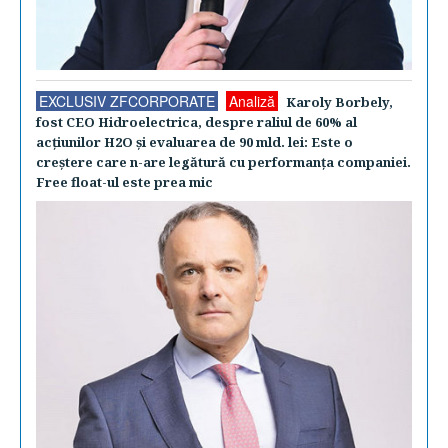
EXCLUSIV ZFCORPORATE
Analiză
Karoly Borbely,
fost CEO Hidroelectrica, despre raliul de 60% al
acţiunilor H2O şi evaluarea de 90 mld. lei: Este o
creştere care n-are legătură cu performanţa companiei.
Free float-ul este prea mic