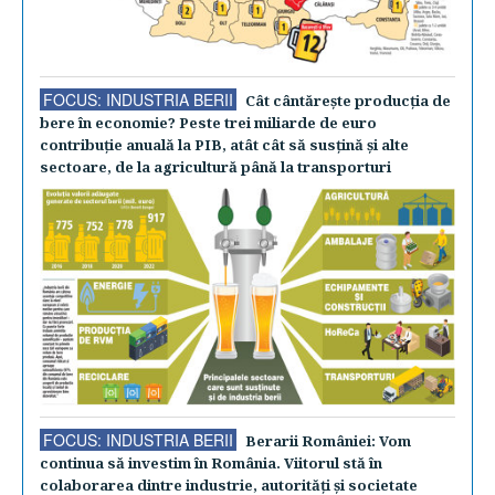
FOCUS: INDUSTRIA BERII
Cât cântăreşte producţia de
bere în economie? Peste trei miliarde de euro
contribuţie anuală la PIB, atât cât să susţină şi alte
sectoare, de la agricultură până la transporturi
FOCUS: INDUSTRIA BERII
Berarii României: Vom
continua să investim în România. Viitorul stă în
colaborarea dintre industrie, autorităţi şi societate