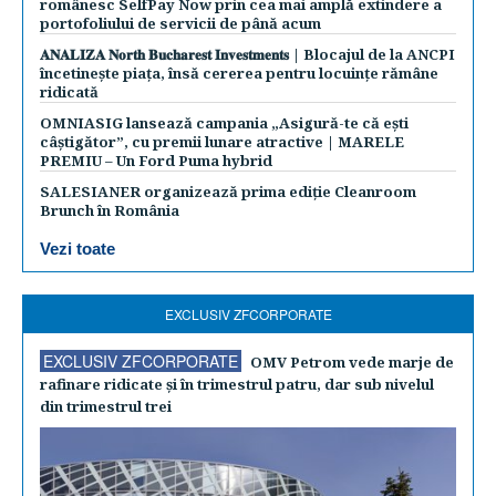
românesc SelfPay Now prin cea mai amplă extindere a
portofoliului de servicii de până acum
𝐀𝐍𝐀𝐋𝐈𝐙𝐀 𝐍𝐨𝐫𝐭𝐡 𝐁𝐮𝐜𝐡𝐚𝐫𝐞𝐬𝐭 𝐈𝐧𝐯𝐞𝐬𝐭𝐦𝐞𝐧𝐭𝐬 | Blocajul de la ANCPI
încetinește piața, însă cererea pentru locuințe rămâne
ridicată
OMNIASIG lansează campania „Asigură-te că ești
câștigător”, cu premii lunare atractive | MARELE
PREMIU – Un Ford Puma hybrid
SALESIANER organizează prima ediție Cleanroom
Brunch în România
Vezi toate
EXCLUSIV ZFCORPORATE
EXCLUSIV ZFCORPORATE
OMV Petrom vede marje de
rafinare ridicate şi în trimestrul patru, dar sub nivelul
din trimestrul trei