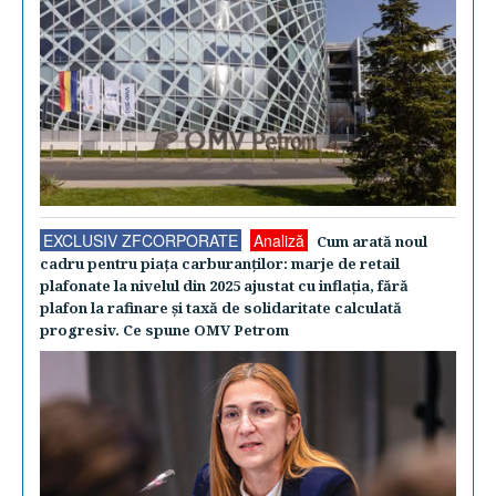
EXCLUSIV ZFCORPORATE
Analiză
Cum arată noul
cadru pentru piaţa carburanţilor: marje de retail
plafonate la nivelul din 2025 ajustat cu inflaţia, fără
plafon la rafinare şi taxă de solidaritate calculată
progresiv. Ce spune OMV Petrom