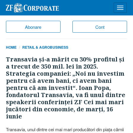
Desch
meniu
Abonare
Cont
HOME
RETAIL & AGROBUSINESS
Transavia şi-a mărit cu 30% profitul şi
a trecut de 350 mil. lei în 2025.
Strategia companiei: „Noi nu investim
pentru că avem bani, ci avem bani
pentru că am investit“. Ioan Popa,
fondatorul Transavia, va fi unul dintre
speakerii conferinţei ZF Cei mai mari
jucători din economie, de marţi, 16
iunie
Transavia, unul dintre cei mai mari produ­că­tori din piaţa cărnii