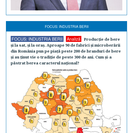
FOCUS: INDUSTRIA BERII
FOCUS: INDUSTRIA BERII
Analiză
Producţie de bere
şi la sat, şi la oraş. Aproape 90 de fabrici şi microberării
din România pun pe piaţă peste 200 de branduri de bere
şi au ţinut vie o tradiţie de peste 300 de ani. Cum şi-a
păstrat berea caracterul naţional?