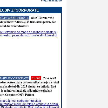
vezi mai multe
LUSIV ZFCORPORATE
LUSIV ZFCORPORATE
OMV Petrom vede
de rafinare ridicate şi în trimestrul patru, dar
velul din trimestrul trei
LUSIV ZFCORPORATE
Analiză
Cum arată
adru pentru piaţa carburanţilor: marje de retail
ate la nivelul din 2025 ajustat cu inflaţia, fără
 la rafinare şi taxă de solidaritate calculată
esiv. Ce spune OMV Petrom