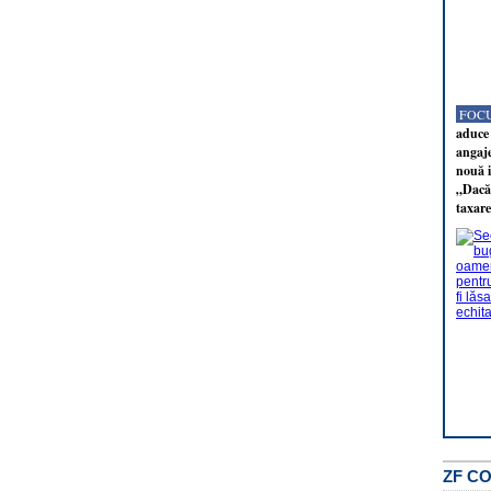
FOCU
aduce 
angaj
nouă i
„Dacă 
taxare
ZF C