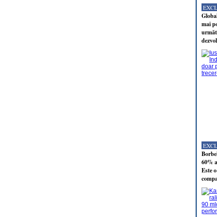
EXC
Global
mai po
următo
dezvol
EXC
Borbel
60% al
Este o
compan