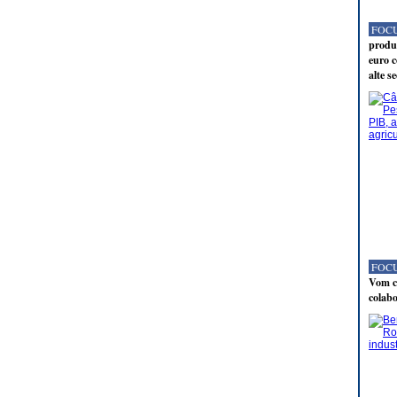
FOCU
produc
euro c
alte s
FOCU
Vom co
colabo