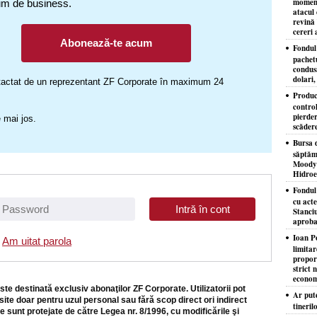
moment
um de business.
atacul 
revină 
cereri 
Abonează-te acum
Fondul 
pachet
condusă
dolari,
ontactat de un reprezentant ZF Corporate în maximum 24
Produc
control
pierder
 mai jos.
scăder
Bursa d
săptăm
Moody'
Hidroe
Fondul
cu acte
Stanciu
aproba
Ioan P
Am uitat parola
limita
proporţ
strict 
econom
ste destinată exclusiv abonaţilor ZF Corporate. Utilizatorii pot
Ar put
site doar pentru uzul personal sau fără scop direct ori indirect
tineril
e sunt protejate de către Legea nr. 8/1996, cu modificările şi