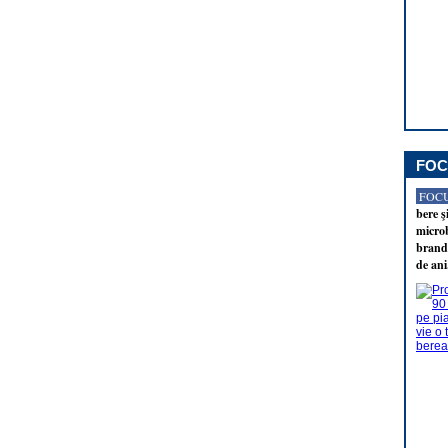
FOC
FOCU
bere ş
microb
brandu
de ani