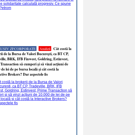
LUSIV ZFCORPORATE
Analiză
Cât costă la
ii de la Bursa de Valori Bucureşti, ca BT CP,
ille, BRK, IFB Finwest, Goldring, Estinvest,
Transaction să cumperi şi să vinzi acţiuni de
 de lei de pe bursa locală şi cât costă la
ctive Brokers? Dar aspectele fis