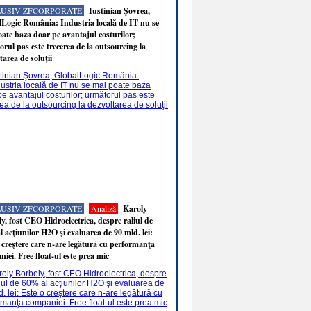
LUSIV ZFCORPORATE
Iustinian Şovrea,
Logic România: Industria locală de IT nu se
ate baza doar pe avantajul costurilor;
rul pas este trecerea de la outsourcing la
tarea de soluţii
LUSIV ZFCORPORATE
Analiză
Karoly
y, fost CEO Hidroelectrica, despre raliul de
 acţiunilor H2O şi evaluarea de 90 mld. lei:
 creştere care n-are legătură cu performanţa
iei. Free float-ul este prea mic