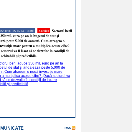
S: INDUSTRIA BERII
Analiză
Sectorul berii
350 mil. euro pe an la bugetul de stat şi
ează peste 5.000 de oameni. Cum atragem o
nvestiţie mare pentru a multiplica aceste cifre?
sectorul va fi lăsat să se dezvolte în condiţii de
 echitabilă şi predictibilă
OMUNICATE
RSS