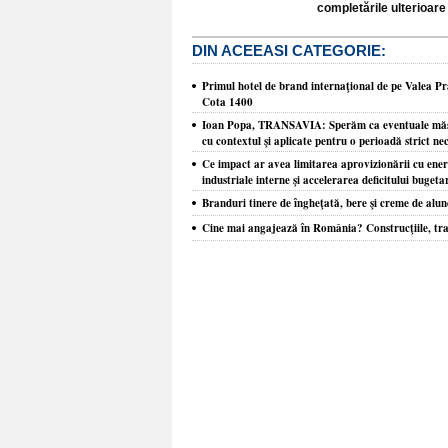
completările ulterioare 
DIN ACEEASI CATEGORIE:
​Primul hotel de brand internaţional de pe Valea Pra
Cota 1400
Ioan Popa, TRANSAVIA: Sperăm ca eventuale măsur
cu contextul şi aplicate pentru o perioadă strict ne
Ce impact ar avea limitarea aprovizionării cu ene
industriale interne şi accelerarea deficitului buget
Branduri tinere de îngheţată, bere şi creme de alune
Cine mai angajează în România? Construcţiile, tra