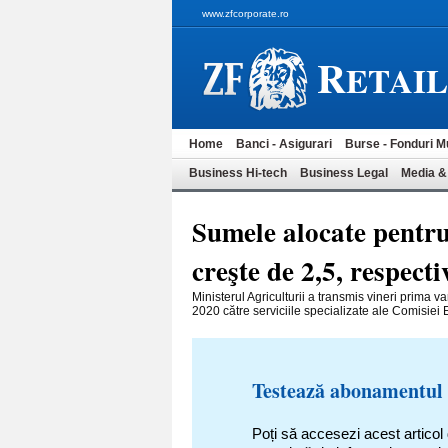
www.zfcorporate.ro
R
ETAI
Home
Banci - Asigurari
Burse - Fonduri M
Business Hi-tech
Business Legal
Media &
Sumele alocate pentru 
creşte de 2,5, respect
Ministerul Agriculturii a transmis vineri prim
2020 către serviciile specializate ale Comisiei
Testează abonamentul
Poți să accesezi acest articol