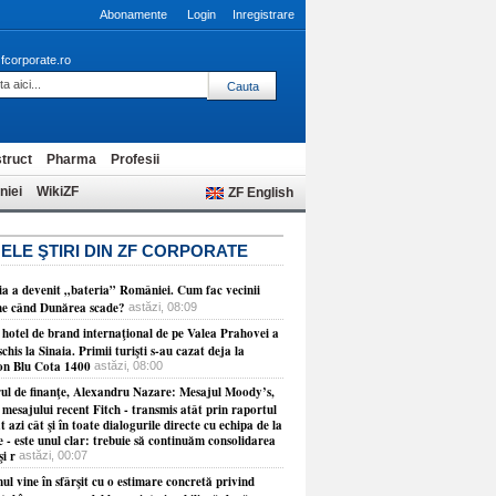
Abonamente
Login
Inregistrare
fcorporate.ro
truct
Pharma
Profesii
niei
WikiZF
ZF English
ELE ŞTIRI DIN ZF CORPORATE
ia a devenit „bateria” României. Cum fac vecinii
ne când Dunărea scade?
astăzi, 08:09
 hotel de brand internaţional de pe Valea Prahovei a
schis la Sinaia. Primii turişti s-au cazat deja la
on Blu Cota 1400
astăzi, 08:00
rul de finanţe, Alexandru Nazare: Mesajul Moody’s,
 mesajului recent Fitch - transmis atât prin raportul
t azi cât şi în toate dialogurile directe cu echipa de la
 - este unul clar: trebuie să continuăm consolidarea
şi r
astăzi, 00:07
l vine în sfârşit cu o estimare concretă privind