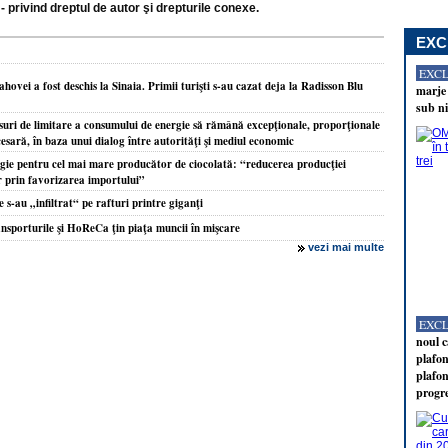
- privind dreptul de autor şi drepturile conexe.
EXC
EXC
hovei a fost deschis la Sinaia. Primii turişti s-au cazat deja la Radisson Blu
marje 
sub ni
i de limitare a consumului de energie să rămână excepţionale, proporţionale
cesară, în baza unui dialog între autorităţi şi mediul economic
rgie pentru cel mai mare producător de ciocolată: “reducerea producţiei
ar prin favorizarea importului”
 s-au „infiltrat“ pe rafturi printre giganţi
nsporturile şi HoReCa ţin piaţa muncii în mişcare
vezi mai multe
EXC
noul c
plafon
plafon
progr