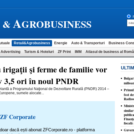
A
z
L &
GROBUSINESS
utuale
Retail&Agrobusiness
Energie
Auto & Transporturi
Business Cons
 Advertising
Turism & Hoteluri
ZF Print
IMM
Atlasul de business al Româ
irigaţii şi ferme de familie vor
ULTIM
iv 3,5 ori în noul PNDR
Bulgar
milioa
a variantă a Programului Naţional de Dezvoltare Rurală (PNDR) 2014 –
​Primul
 Europene, sumele alocate...
fost de
Radiss
Minist
similar
 ZF Corporate
publica
Finanţe
fiscală 
 doar dacă ești abonat ZFCorporate.ro - platforma
Guvernu