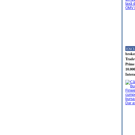
EXC
broker
Tradev
Prime 
10.000
Intera