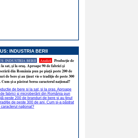
US: INDUSTRIA BERII
S: INDUSTRIA BERII
Analiză
Producţie de
i la sat, şi la oraş. Aproape 90 de fabrici şi
erării din România pun pe piaţă peste 200 de
ri de bere şi au ţinut vie o tradiţie de peste 300
. Cum şi-a păstrat berea caracterul naţional?