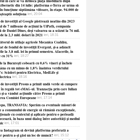
ul în care se va debloca piaţa imobiliară după
cibernetic din 14 iulie: platforma e-Terra ar urma să
în funcţiune săptămâna viitoare, în etape. 94.000 de
aşteaptă soluţiona
ieri, 20:04
de investiţii al Google păstrează neatins din 2023
ul de 7 milioane de acţiuni la UiPath, compania
 de Daniel Dines, deşi valoarea sa a scăzut la 76 mil.
 de la 2,3 mld. dolari în 2021
ieri, 18:31
ătorul de utilaje agricole Mecanica Ceahlău,
at de fondul de investiţii Evergent, şi-a adâncit
ile la 3,8 mil. lei în primul semestru. Afacerile, în
e cu 31%
ieri, 18:27
e la Bucureşti coboară cu 0,6% vineri şi încheie
âna cu un minus de 1,8% înaintea verdictului
s: Scăderi pentru Electrica, MedLife şi
lectrica
ieri, 18:16
 de investiţii Prosus a primit undă verde să cumpere
 în regulă tot eMAG-ul. Tranzacţia prin care Iulian
 şi-a vândut acţiunile către Prosus a primit
rea Comisiei Europeane
ieri, 17:14
opa, TRANSAVIA: Sperăm ca eventuale măsuri de
re a consumului de energie să rămână excepţionale,
ionale cu contextul şi aplicate pentru o perioadă
necesară, în baza unui dialog între autorităţi şi mediul
ic
ieri, 17:01
ea Instagram să devină platforma preferată a
or pentru a-şi găsi un loc de muncă?
ieri, 15:12