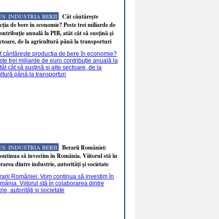
S: INDUSTRIA BERII
Cât cântăreşte
ţia de bere în economie? Peste trei miliarde de
ontribuţie anuală la PIB, atât cât să susţină şi
ectoare, de la agricultură până la transporturi
S: INDUSTRIA BERII
Berarii României:
ntinua să investim în România. Viitorul stă în
rarea dintre industrie, autorităţi şi societate