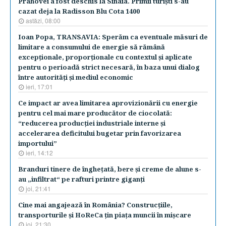
Prahovei a fost deschis la Sinaia. Primii turişti s-au
cazat deja la Radisson Blu Cota 1400
astăzi, 08:00
Ioan Popa, TRANSAVIA: Sperăm ca eventuale măsuri de
limitare a consumului de energie să rămână
excepţionale, proporţionale cu contextul şi aplicate
pentru o perioadă strict necesară, în baza unui dialog
între autorităţi şi mediul economic
ieri, 17:01
Ce impact ar avea limitarea aprovizionării cu energie
pentru cel mai mare producător de ciocolată:
“reducerea producţiei industriale interne şi
accelerarea deficitului bugetar prin favorizarea
importului”
ieri, 14:12
Branduri tinere de îngheţată, bere şi creme de alune s-
au „infiltrat“ pe rafturi printre giganţi
joi, 21:41
Cine mai angajează în România? Construcţiile,
transporturile şi HoReCa ţin piaţa muncii în mişcare
joi, 21:30