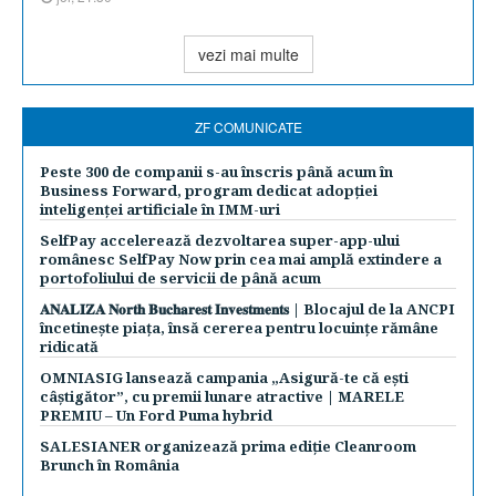
vezi mai multe
ZF COMUNICATE
Peste 300 de companii s-au înscris până acum în
Business Forward, program dedicat adopției
inteligenței artificiale în IMM-uri
SelfPay accelerează dezvoltarea super-app-ului
românesc SelfPay Now prin cea mai amplă extindere a
portofoliului de servicii de până acum
𝐀𝐍𝐀𝐋𝐈𝐙𝐀 𝐍𝐨𝐫𝐭𝐡 𝐁𝐮𝐜𝐡𝐚𝐫𝐞𝐬𝐭 𝐈𝐧𝐯𝐞𝐬𝐭𝐦𝐞𝐧𝐭𝐬 | Blocajul de la ANCPI
încetinește piața, însă cererea pentru locuințe rămâne
ridicată
OMNIASIG lansează campania „Asigură-te că ești
câștigător”, cu premii lunare atractive | MARELE
PREMIU – Un Ford Puma hybrid
SALESIANER organizează prima ediție Cleanroom
Brunch în România