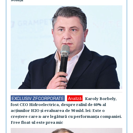
EXCLUSIV ZFCORPORATE
Analiză
Karoly Borbely,
fost CEO Hidroelectrica, despre raliul de 60% al
acţiunilor H2O şi evaluarea de 90 mld. lei: Este o
creştere care n-are legătură cu performanţa companiei.
Free float-ul este prea mic