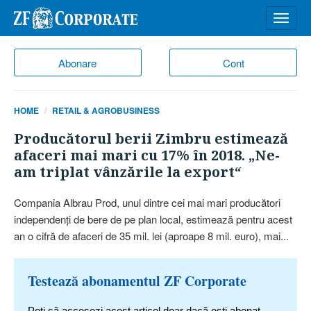
Desch
meniu
Abonare
Cont
HOME
RETAIL & AGROBUSINESS
Producătorul berii Zimbru estimează
afaceri mai mari cu 17% în 2018. „Ne-
am triplat vânzările la export“
Compania Albrau Prod, unul dintre cei mai mari pro­ducători
independenţi de bere de pe plan local, estimează pentru acest
an o cifră de afaceri de 35 mil. lei (aproape 8 mil. euro), mai...
Testează abonamentul ZF Corporate
Poți să accesezi acest articol doar dacă ești abonat