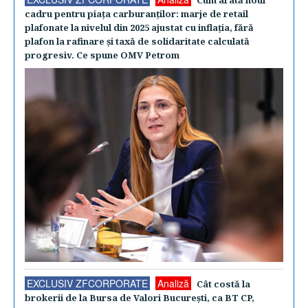
Cum arată noul
cadru pentru piaţa carburanţilor: marje de retail
plafonate la nivelul din 2025 ajustat cu inflaţia, fără
plafon la rafinare şi taxă de solidaritate calculată
progresiv. Ce spune OMV Petrom
EXCLUSIV ZFCORPORATE
Analiză
Cât costă la
brokerii de la Bursa de Valori Bucureşti, ca BT CP,