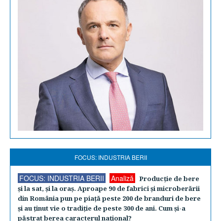
FOCUS: INDUSTRIA BERII
FOCUS: INDUSTRIA BERII
Analiză
Producţie de bere
şi la sat, şi la oraş. Aproape 90 de fabrici şi microberării
din România pun pe piaţă peste 200 de branduri de bere
şi au ţinut vie o tradiţie de peste 300 de ani. Cum şi-a
păstrat berea caracterul naţional?