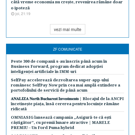
câtă vreme economia nu creşte, revenirea rămâne doar
o ipoteză
joi, 21:19
vezi mai multe
ZF COMUNICATE
Peste 300 de companii s-au înscris până acum în
Business Forward, program dedicat adopției
inteligenței artificiale în IMM-uri
SelfPay accelerează dezvoltarea super-app-ului
românesc SelfPay Now prin cea mai amplă extindere a
portofoliului de servicii de până acum
𝐀𝐍𝐀𝐋𝐈𝐙𝐀 𝐍𝐨𝐫𝐭𝐡 𝐁𝐮𝐜𝐡𝐚𝐫𝐞𝐬𝐭 𝐈𝐧𝐯𝐞𝐬𝐭𝐦𝐞𝐧𝐭𝐬 | Blocajul de la ANCPI
încetinește piața, însă cererea pentru locuințe rămâne
ridicată
OMNIASIG lansează campania „Asigură-te că ești
câștigător”, cu premii lunare atractive | MARELE
PREMIU – Un Ford Puma hybrid