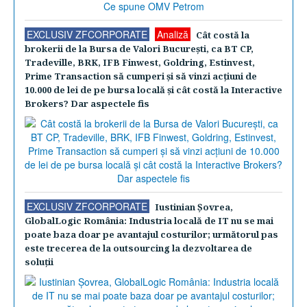
EXCLUSIV ZFCORPORATE
Analiză
Cât costă la
brokerii de la Bursa de Valori Bucureşti, ca BT CP,
Tradeville, BRK, IFB Finwest, Goldring, Estinvest,
Prime Transaction să cumperi şi să vinzi acţiuni de
10.000 de lei de pe bursa locală şi cât costă la Interactive
Brokers? Dar aspectele fis
EXCLUSIV ZFCORPORATE
Iustinian Şovrea,
GlobalLogic România: Industria locală de IT nu se mai
poate baza doar pe avantajul costurilor; următorul pas
este trecerea de la outsourcing la dezvoltarea de
soluţii