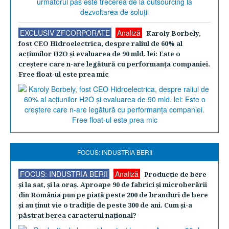
EXCLUSIV ZFCORPORATE
Analiză
Karoly Borbely,
fost CEO Hidroelectrica, despre raliul de 60% al
acţiunilor H2O şi evaluarea de 90 mld. lei: Este o
creştere care n-are legătură cu performanţa companiei.
Free float-ul este prea mic
FOCUS: INDUSTRIA BERII
FOCUS: INDUSTRIA BERII
Analiză
Producţie de bere
şi la sat, şi la oraş. Aproape 90 de fabrici şi microberării
din România pun pe piaţă peste 200 de branduri de bere
şi au ţinut vie o tradiţie de peste 300 de ani. Cum şi-a
păstrat berea caracterul naţional?