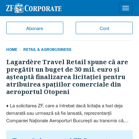
Desch
meniu
Abonare
Cont
HOME
RETAIL & AGROBUSINESS
Lagardère Travel Retail spune că are
pregătit un buget de 30 mil. euro şi
aşteaptă finalizarea licitaţiei pentru
atribuirea spaţiilor comerciale din
aeroportul Otopeni
♦ La solicitarea ZF, care a întrebat dacă licitaţia a fost deja
demarată sau urmează să fie lansată, reprezentanţii
Companiei Naţionale Aeroporturi Bucureşti au transmis că,...