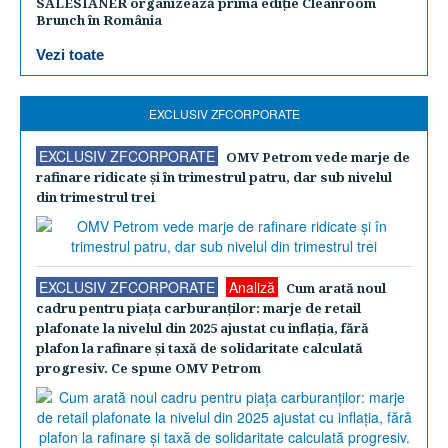
SALESIANER organizează prima ediție Cleanroom
Brunch în România
Vezi toate
EXCLUSIV ZFCORPORATE
EXCLUSIV ZFCORPORATE
OMV Petrom vede marje de
rafinare ridicate şi în trimestrul patru, dar sub nivelul
din trimestrul trei
EXCLUSIV ZFCORPORATE
Analiză
Cum arată noul
cadru pentru piaţa carburanţilor: marje de retail
plafonate la nivelul din 2025 ajustat cu inflaţia, fără
plafon la rafinare şi taxă de solidaritate calculată
progresiv. Ce spune OMV Petrom