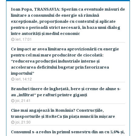
Ioan Popa, TRANSAVIA: Sperăm ca eventuale măsuri de
limitare a consumului de energie să rămână
excepţionale, proporţionale cu contextul şi aplicate
pentru o perioadă strict necesară, în baza unui dialog
între autorităţi şi mediul economic
ieri, 17:01
Ce impact ar avea limitarea aprovizionării cu energie
pentru cel mai mare producător de ciocolată:
“reducerea producţiei industriale interne şi
accelerarea deficitului bugetar prin favorizarea
importului”
ieri, 14:12
Branduri tinere de îngheţată, bere şi creme de alune s-
au „infiltrat“ pe rafturi printre giganţi
joi, 21:41
Cine mai angajează în România? Construcţiile,
transporturile şi HoReCa ţin piaţa muncii în mişcare
joi, 21:30
Consumul s-a redus în primul semestru din an cu 5,6% şi,