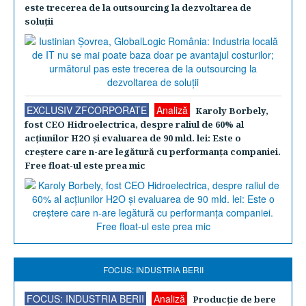
este trecerea de la outsourcing la dezvoltarea de
soluţii
EXCLUSIV ZFCORPORATE
Analiză
Karoly Borbely,
fost CEO Hidroelectrica, despre raliul de 60% al
acţiunilor H2O şi evaluarea de 90 mld. lei: Este o
creştere care n-are legătură cu performanţa companiei.
Free float-ul este prea mic
FOCUS: INDUSTRIA BERII
FOCUS: INDUSTRIA BERII
Analiză
Producţie de bere