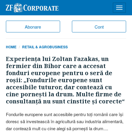
Desch
meniu
Abonare
Cont
HOME
RETAIL & AGROBUSINESS
Experienţa lui Zoltan Fazakas, un
fermier din Bihor care a accesat
fonduri europene pentru o seră de
roşii: „Fondurile europene sunt
accesibile tuturor, dar contează cu
cine porneşti la drum. Multe firme de
consultanţă nu sunt cinstite şi corecte“
Fondurile europene sunt accesibile pentru toţi românii care îşi
doresc să investească în agricultură sau industria alimentară,
dar contează mult cu cine alegi să porneşti la drum....