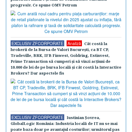
progresiv. Ce spune OMV Petrom
EXCLUSIV ZFCORPORATE
Analiză
Cât costă la
brokerii de la Bursa de Valori Bucureşti, ca BT CP,
Tradeville, BRK, IFB Finwest, Goldring, Estinvest,
Prime Transaction să cumperi şi să vinzi acţiuni de
10.000 de lei de pe bursa locală şi cât costă la Interactive
Brokers? Dar aspectele fis
EXCLUSIV ZFCORPORATE
Iustinian Şovrea,
GlobalLogic România: Industria locală de IT nu se mai
poate baza doar pe avantajul costurilor; următorul pas