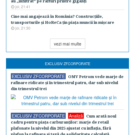
au „infiltrat“ pe rafturi printre giganţi
joi, 21:41
Cine mai angajează în România? Construcţiile,
transporturile şi HoReCa ţin piaţa muncii în mişcare
joi, 21:30
vezi mai multe
EXCLUSIV ZFCORPORATE
EXCLUSIV ZFCORPORATE
OMV Petrom vede marje de
rafinare ridicate şi în trimestrul patru, dar sub nivelul
din trimestrul trei
EXCLUSIV ZFCORPORATE
Analiză
Cum arată noul
cadru pentru piaţa carburanţilor: marje de retail
plafonate la nivelul din 2025 ajustat cu inflaţia, fără
plafon la rafinare şi taxă de solidaritate calculată