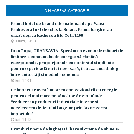
DIN ACEEASI CATEGORIE:
​Primul hotel de brand internaţional de pe Valea
Prahovei a fost deschis la Sinaia. Primii turişti s-au
cazat deja la Radisson Blu Cota 1400
astăzi, 08:00
Ioan Popa, TRANSAVIA: Sperăm ca eventuale măsuri de
limitare a consumului de energie să rămână
excepţionale, proporţionale cu contextul şi aplicate
pentru o perioadă strict necesară, în baza unui dialog
între autorităţi şi mediul economic
ieri, 17:01
Ce impact ar avea limitarea aprovizionării cu energie
pentru cel mai mare producător de ciocolată:
“reducerea producţiei industriale interne şi
accelerarea deficitului bugetar prin favorizarea
importului”
ieri, 14:12
Branduri tinere de îngheţată, bere şi creme de alune s-