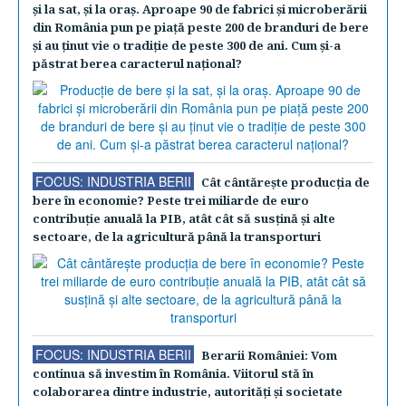
şi la sat, şi la oraş. Aproape 90 de fabrici şi microberării
din România pun pe piaţă peste 200 de branduri de bere
şi au ţinut vie o tradiţie de peste 300 de ani. Cum şi-a
păstrat berea caracterul naţional?
FOCUS: INDUSTRIA BERII
Cât cântăreşte producţia de
bere în economie? Peste trei miliarde de euro
contribuţie anuală la PIB, atât cât să susţină şi alte
sectoare, de la agricultură până la transporturi
FOCUS: INDUSTRIA BERII
Berarii României: Vom
continua să investim în România. Viitorul stă în
colaborarea dintre industrie, autorităţi şi societate