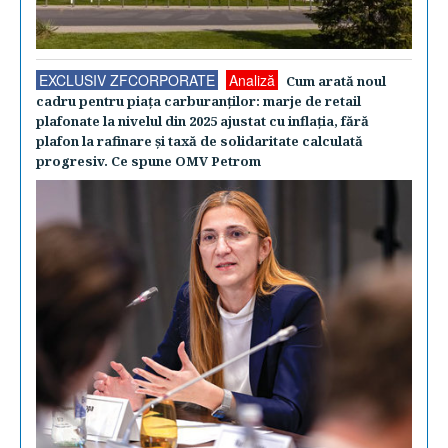
EXCLUSIV ZFCORPORATE
Analiză
Cum arată noul
cadru pentru piaţa carburanţilor: marje de retail
plafonate la nivelul din 2025 ajustat cu inflaţia, fără
plafon la rafinare şi taxă de solidaritate calculată
progresiv. Ce spune OMV Petrom