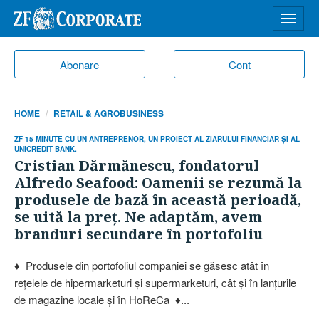
Desch
meniu
Abonare
Cont
HOME
RETAIL & AGROBUSINESS
ZF 15 MINUTE CU UN ANTREPRENOR, UN PROIECT AL ZIARULUI FINANCIAR ŞI AL
UNICREDIT BANK.
Cristian Dărmănescu, fondatorul
Alfredo Seafood: Oamenii se rezumă la
produsele de bază în această perioadă,
se uită la preţ. Ne adaptăm, avem
branduri secundare în portofoliu
♦ Produsele din portofoliul companiei se găsesc atât în
reţelele de hipermarketuri şi supermarketuri, cât şi în lanţurile
de magazine locale şi în HoReCa ♦...