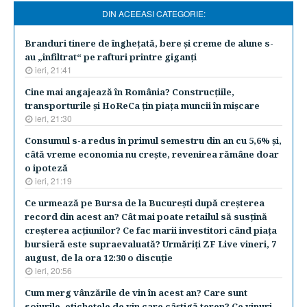
DIN ACEEASI CATEGORIE:
Branduri tinere de îngheţată, bere şi creme de alune s-
au „infiltrat“ pe rafturi printre giganţi
ieri, 21:41
Cine mai angajează în România? Construcţiile,
transporturile şi HoReCa ţin piaţa muncii în mişcare
ieri, 21:30
Consumul s-a redus în primul semestru din an cu 5,6% şi,
câtă vreme economia nu creşte, revenirea rămâne doar
o ipoteză
ieri, 21:19
Ce urmează pe Bursa de la Bucureşti după creşterea
record din acest an? Cât mai poate retailul să susţină
creşterea acţiunilor? Ce fac marii investitori când piaţa
bursieră este supraevaluată? Urmăriţi ZF Live vineri, 7
august, de la ora 12:30 o discuţie
ieri, 20:56
Cum merg vânzările de vin în acest an? Care sunt
soiurile, etichetele de vin care câştigă teren? Ce vinuri