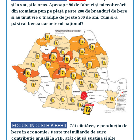
şi la sat, şi la oraş. Aproape 90 de fabrici şi microberării
din România pun pe piaţă peste 200 de branduri de bere
şi au ţinut vie o tradiţie de peste 300 de ani. Cum şi-a
păstrat berea caracterul naţional?
FOCUS: INDUSTRIA BERII
Cât cântăreşte producţia de
bere în economie? Peste trei miliarde de euro
contribuţie anuală la PIB, atât cât să susţină şi alte