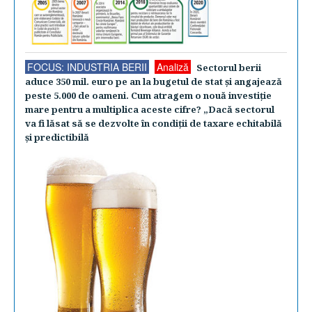
FOCUS: INDUSTRIA BERII
Analiză
Sectorul berii
aduce 350 mil. euro pe an la bugetul de stat şi angajează
peste 5.000 de oameni. Cum atragem o nouă investiţie
mare pentru a multiplica aceste cifre? „Dacă sectorul
va fi lăsat să se dezvolte în condiţii de taxare echitabilă
şi predictibilă