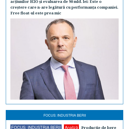
acţiunilor H2O şi evaluarea de 90 mld. lei: Este o
creştere care n-are legătură cu performanţa companiei.
Free float-ul este prea mic
FOCUS: INDUSTRIA BERII
FOCUS: INDUSTRIA BERII
Analiză
Producţie de bere