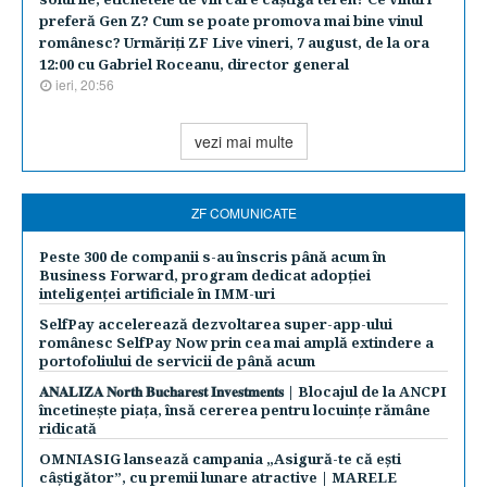
preferă Gen Z? Cum se poate promova mai bine vinul
românesc? Urmăriţi ZF Live vineri, 7 august, de la ora
12:00 cu Gabriel Roceanu, director general
ieri, 20:56
vezi mai multe
ZF COMUNICATE
Peste 300 de companii s-au înscris până acum în
Business Forward, program dedicat adopției
inteligenței artificiale în IMM-uri
SelfPay accelerează dezvoltarea super-app-ului
românesc SelfPay Now prin cea mai amplă extindere a
portofoliului de servicii de până acum
𝐀𝐍𝐀𝐋𝐈𝐙𝐀 𝐍𝐨𝐫𝐭𝐡 𝐁𝐮𝐜𝐡𝐚𝐫𝐞𝐬𝐭 𝐈𝐧𝐯𝐞𝐬𝐭𝐦𝐞𝐧𝐭𝐬 | Blocajul de la ANCPI
încetinește piața, însă cererea pentru locuințe rămâne
ridicată
OMNIASIG lansează campania „Asigură-te că ești
câștigător”, cu premii lunare atractive | MARELE