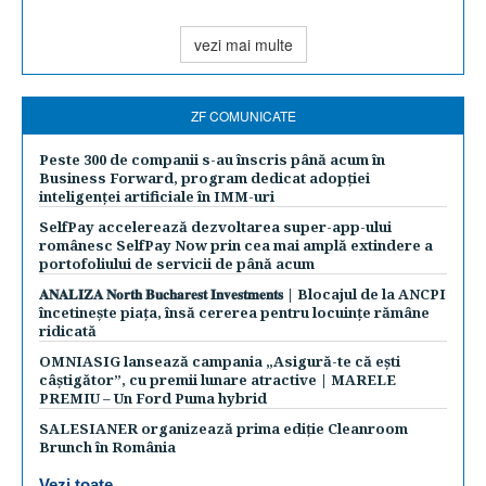
vezi mai multe
ZF COMUNICATE
Peste 300 de companii s-au înscris până acum în
Business Forward, program dedicat adopției
inteligenței artificiale în IMM-uri
SelfPay accelerează dezvoltarea super-app-ului
românesc SelfPay Now prin cea mai amplă extindere a
portofoliului de servicii de până acum
𝐀𝐍𝐀𝐋𝐈𝐙𝐀 𝐍𝐨𝐫𝐭𝐡 𝐁𝐮𝐜𝐡𝐚𝐫𝐞𝐬𝐭 𝐈𝐧𝐯𝐞𝐬𝐭𝐦𝐞𝐧𝐭𝐬 | Blocajul de la ANCPI
încetinește piața, însă cererea pentru locuințe rămâne
ridicată
OMNIASIG lansează campania „Asigură-te că ești
câștigător”, cu premii lunare atractive | MARELE
PREMIU – Un Ford Puma hybrid
SALESIANER organizează prima ediție Cleanroom
Brunch în România
Vezi toate