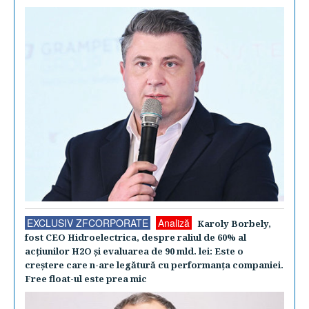
EXCLUSIV ZFCORPORATE
Analiză
Karoly Borbely,
fost CEO Hidroelectrica, despre raliul de 60% al
acţiunilor H2O şi evaluarea de 90 mld. lei: Este o
creştere care n-are legătură cu performanţa companiei.
Free float-ul este prea mic