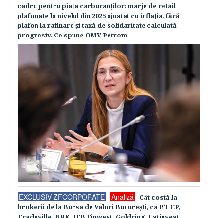
cadru pentru piaţa carburanţilor: marje de retail
plafonate la nivelul din 2025 ajustat cu inflaţia, fără
plafon la rafinare şi taxă de solidaritate calculată
progresiv. Ce spune OMV Petrom
EXCLUSIV ZFCORPORATE
Analiză
Cât costă la
brokerii de la Bursa de Valori Bucureşti, ca BT CP,
Tradeville, BRK, IFB Finwest, Goldring, Estinvest,