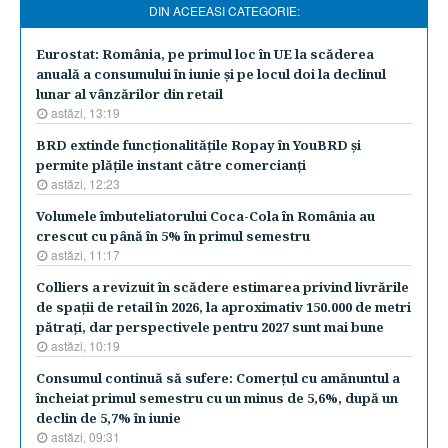
DIN ACEEASI CATEGORIE:
Eurostat: România, pe primul loc în UE la scăderea
anuală a consumului în iunie şi pe locul doi la declinul
lunar al vânzărilor din retail
astăzi, 13:19
BRD extinde funcţionalităţile Ropay în YouBRD şi
permite plăţile instant către comercianţi
astăzi, 12:23
Volumele îmbuteliatorului Coca-Cola în România au
crescut cu până în 5% în primul semestru
astăzi, 11:17
Colliers a revizuit în scădere estimarea privind livrările
de spaţii de retail în 2026, la aproximativ 150.000 de metri
pătraţi, dar perspectivele pentru 2027 sunt mai bune
astăzi, 10:19
Consumul continuă să sufere: Comerţul cu amănuntul a
încheiat primul semestru cu un minus de 5,6%, după un
declin de 5,7% în iunie
astăzi, 09:31