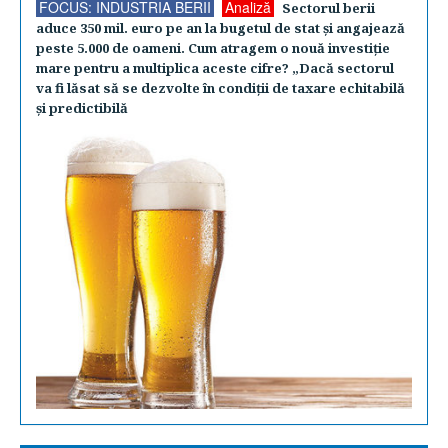
FOCUS: INDUSTRIA BERII
Analiză
Sectorul berii
aduce 350 mil. euro pe an la bugetul de stat şi angajează
peste 5.000 de oameni. Cum atragem o nouă investiţie
mare pentru a multiplica aceste cifre? „Dacă sectorul
va fi lăsat să se dezvolte în condiţii de taxare echitabilă
şi predictibilă