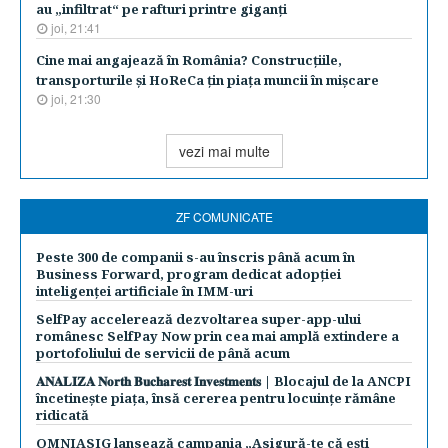
au „infiltrat“ pe rafturi printre giganţi
joi, 21:41
Cine mai angajează în România? Construcţiile,
transporturile şi HoReCa ţin piaţa muncii în mişcare
joi, 21:30
vezi mai multe
ZF COMUNICATE
Peste 300 de companii s-au înscris până acum în
Business Forward, program dedicat adopției
inteligenței artificiale în IMM-uri
SelfPay accelerează dezvoltarea super-app-ului
românesc SelfPay Now prin cea mai amplă extindere a
portofoliului de servicii de până acum
𝐀𝐍𝐀𝐋𝐈𝐙𝐀 𝐍𝐨𝐫𝐭𝐡 𝐁𝐮𝐜𝐡𝐚𝐫𝐞𝐬𝐭 𝐈𝐧𝐯𝐞𝐬𝐭𝐦𝐞𝐧𝐭𝐬 | Blocajul de la ANCPI
încetinește piața, însă cererea pentru locuințe rămâne
ridicată
OMNIASIG lansează campania „Asigură-te că ești