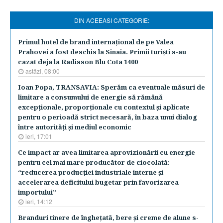
DIN ACEEASI CATEGORIE:
​Primul hotel de brand internaţional de pe Valea
Prahovei a fost deschis la Sinaia. Primii turişti s-au
cazat deja la Radisson Blu Cota 1400
astăzi, 08:00
Ioan Popa, TRANSAVIA: Sperăm ca eventuale măsuri de
limitare a consumului de energie să rămână
excepţionale, proporţionale cu contextul şi aplicate
pentru o perioadă strict necesară, în baza unui dialog
între autorităţi şi mediul economic
ieri, 17:01
Ce impact ar avea limitarea aprovizionării cu energie
pentru cel mai mare producător de ciocolată:
“reducerea producţiei industriale interne şi
accelerarea deficitului bugetar prin favorizarea
importului”
ieri, 14:12
Branduri tinere de îngheţată, bere şi creme de alune s-