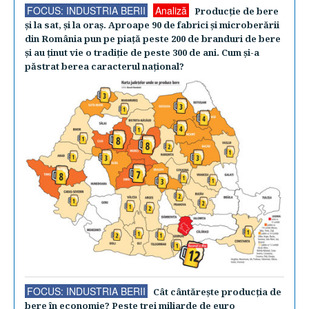
FOCUS: INDUSTRIA BERII
Analiză
Producţie de bere
şi la sat, şi la oraş. Aproape 90 de fabrici şi microberării
din România pun pe piaţă peste 200 de branduri de bere
şi au ţinut vie o tradiţie de peste 300 de ani. Cum şi-a
păstrat berea caracterul naţional?
FOCUS: INDUSTRIA BERII
Cât cântăreşte producţia de
bere în economie? Peste trei miliarde de euro