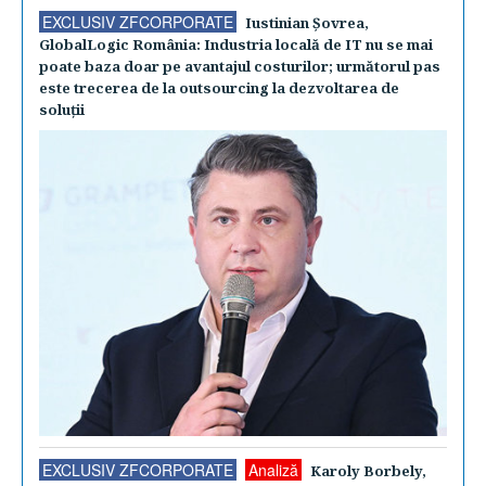
EXCLUSIV ZFCORPORATE
Iustinian Şovrea,
GlobalLogic România: Industria locală de IT nu se mai
poate baza doar pe avantajul costurilor; următorul pas
este trecerea de la outsourcing la dezvoltarea de
soluţii
EXCLUSIV ZFCORPORATE
Analiză
Karoly Borbely,