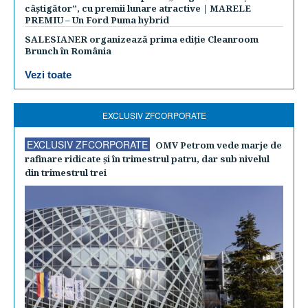
câștigător”, cu premii lunare atractive | MARELE
PREMIU – Un Ford Puma hybrid
SALESIANER organizează prima ediție Cleanroom
Brunch în România
Vezi toate
EXCLUSIV ZFCORPORATE
EXCLUSIV ZFCORPORATE
OMV Petrom vede marje de
rafinare ridicate şi în trimestrul patru, dar sub nivelul
din trimestrul trei