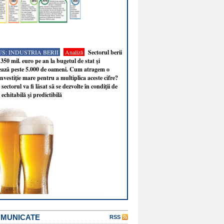
S: INDUSTRIA BERII
Analiză
Sectorul berii
350 mil. euro pe an la bugetul de stat şi
ează peste 5.000 de oameni. Cum atragem o
nvestiţie mare pentru a multiplica aceste cifre?
sectorul va fi lăsat să se dezvolte în condiţii de
 echitabilă şi predictibilă
OMUNICATE
RSS