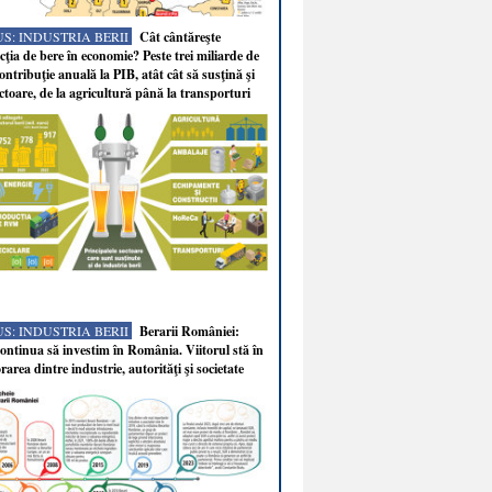
S: INDUSTRIA BERII
Cât cântăreşte
ţia de bere în economie? Peste trei miliarde de
ontribuţie anuală la PIB, atât cât să susţină şi
ectoare, de la agricultură până la transporturi
S: INDUSTRIA BERII
Berarii României:
ntinua să investim în România. Viitorul stă în
rarea dintre industrie, autorităţi şi societate