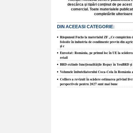
descărca şi tipări conţinut de pe acest 
comercial. Toate materialele publicat
completările ulterioare 
DIN ACEEASI CATEGORIE:
Răspunsul Fuchs la materialul ZF „Ce cumpărăm de
folosite în industria de condimente provin din agr
şi c
Eurostat: România, pe primul loc în UE la scăderea 
retail
BRD extinde funcţionalităţile Ropay în YouBRD şi p
Volumele îmbuteliatorului Coca-Cola în România a
Colliers a revizuit în scădere estimarea privind liv
perspectivele pentru 2027 sunt mai bune