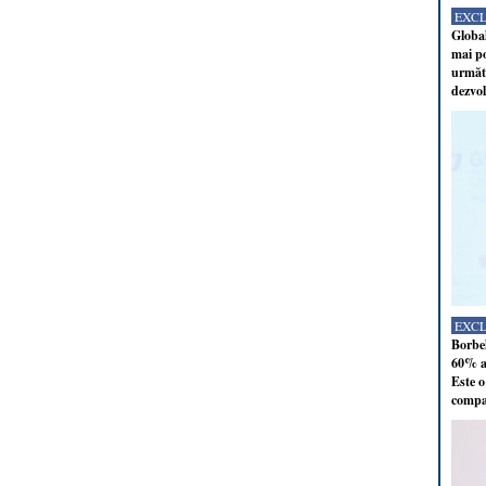
EXC
Global
mai po
următo
dezvol
EXC
Borbel
60% al
Este o
compan