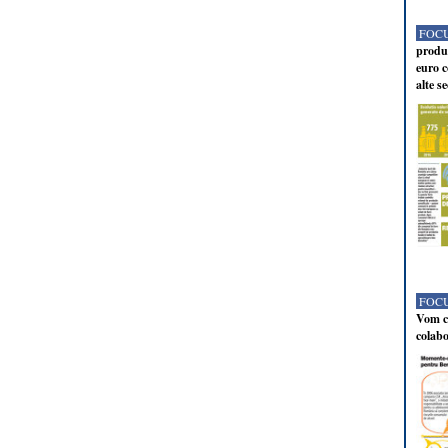
FOCU
produc
euro c
alte s
FOCU
Vom co
colabo