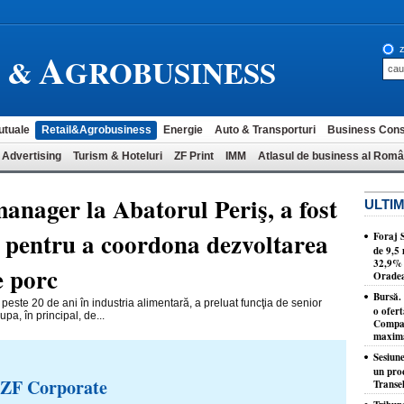
A
z
L &
GROBUSINESS
utuale
Retail&Agrobusiness
Energie
Auto & Transporturi
Business Cons
 Advertising
Turism & Hoteluri
ZF Print
IMM
Atlasul de business al Româ
nager la Abatorul Periş, a fost
ULTIM
 pentru a coordona dezvoltarea
Foraj 
de 9,5 
32,9% p
e porc
Orade
Bursă. 
este 20 de ani în industria alimentară, a preluat funcţia de senior
o ofert
a, în principal, de...
Compan
maxi
Sesiune
un proc
 ZF Corporate
Transel