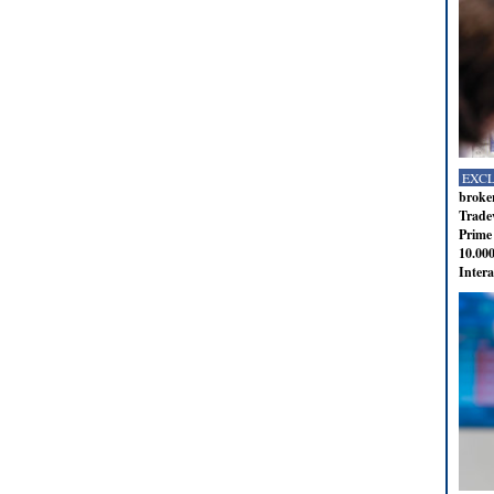
EXC
broker
Tradev
Prime 
10.000
Intera