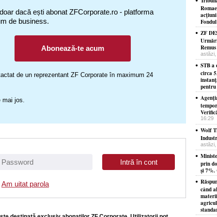
Tribun
Romaero
 doar dacă ești abonat ZFCorporate.ro - platforma
acţiuni
um de business.
Fondul 
ZF DE
Urmăriţ
Remus D
Abonează-te acum
astăzi,
STB a c
circa 5
ontactat de un reprezentant ZF Corporate în maximum 24
instan
pentru 
Agenţi
 mai jos.
tempor
Verific
16:29
Wolf T
Indust
astăzi,
Minist
prin do
şi 7%. 
Răspun
Am uitat parola
când a
materii
agricu
standar
ste destinată exclusiv abonaţilor ZF Corporate. Utilizatorii pot