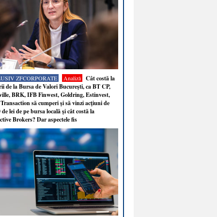
LUSIV ZFCORPORATE
Analiză
Cât costă la
ii de la Bursa de Valori Bucureşti, ca BT CP,
ille, BRK, IFB Finwest, Goldring, Estinvest,
Transaction să cumperi şi să vinzi acţiuni de
 de lei de pe bursa locală şi cât costă la
ctive Brokers? Dar aspectele fis