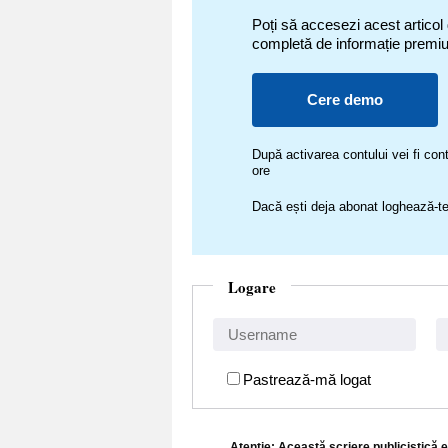
Poți să accesezi acest articol
completă de informație premi
Cere demo
După activarea contului vei fi c
ore
Dacă ești deja abonat loghează-te
Logare
Pastrează-mă logat
Atenţie: Această scriere publicistică e