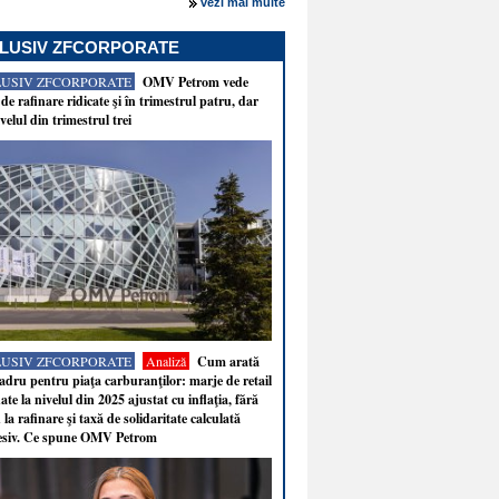
vezi mai multe
LUSIV ZFCORPORATE
LUSIV ZFCORPORATE
OMV Petrom vede
de rafinare ridicate şi în trimestrul patru, dar
velul din trimestrul trei
LUSIV ZFCORPORATE
Analiză
Cum arată
adru pentru piaţa carburanţilor: marje de retail
ate la nivelul din 2025 ajustat cu inflaţia, fără
 la rafinare şi taxă de solidaritate calculată
esiv. Ce spune OMV Petrom