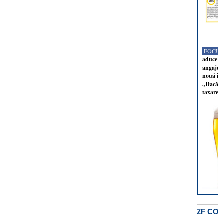
FOCU
aduce 
angaj
nouă i
„Dacă 
taxare
ZF C