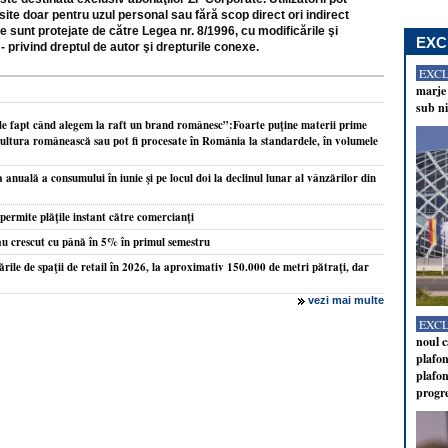
site doar pentru uzul personal sau fără scop direct ori indirect
e sunt protejate de către Legea nr. 8/1996, cu modificările şi
EXC
- privind dreptul de autor şi drepturile conexe.
EXC
marje 
sub ni
 fapt când alegem la raft un brand românesc”:Foarte puţine materii prime
icultura românească sau pot fi procesate în România la standardele, în volumele
anuală a consumului în iunie şi pe locul doi la declinul lunar al vânzărilor din
ermite plăţile instant către comercianţi
u crescut cu până în 5% în primul semestru
rările de spaţii de retail în 2026, la aproximativ 150.000 de metri pătraţi, dar
vezi mai multe
EXC
noul c
plafon
plafon
progr