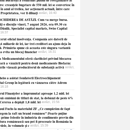
alul Bucureşti a confirmat planul de reorganizare al
: creanţele bugetare de 550 mil. lei se convertesc în
 în anul al treilea, iar acţionarii actuali, între care
Proprietatea, vor fi diluaţi
astăzi, 16:40
SCHIDEREA DE ASTĂZI. Cum va merge bursa.
i o discuţie vineri, 7 august 2026, ora 09.30 cu
ănilă, Specialist capital markets, Swiss Capital
 16:37
erut oficial insolvenţa. Compania are datorii de
,6 miliarde de lei, iar trei creditori au ajuns deja în
ţă. Primăria spune că aceasta este singura variantă
a evita un blocaj financiar
astăzi, 16:31
a Medicamentului oferă clarificări privind blocarea
ară a vânzării pentru două medicamente Biofarm:
ările vizează producătorul de substanţă activă
astăzi,
heiss a asistat fondatorii Electroechipament
rial Group în legătură cu vânzarea către Adrem
 16:18
erul Finanţelor a împrumutat aproape 1,2 mld. lei
uă emisiuni de titluri de stat, la dobânzi de peste 6%
Cererea a depăşit 1,8 mld. lei
astăzi, 15:56
sul Fuchs la materialul ZF „Ce cumpărăm de fapt
legem la raft un brand românesc”:Foarte puţine
 prime folosite în industria de condimente provin din
ltura românească sau pot fi procesate în România la
dele, în volumele şi c
astăzi, 15:39