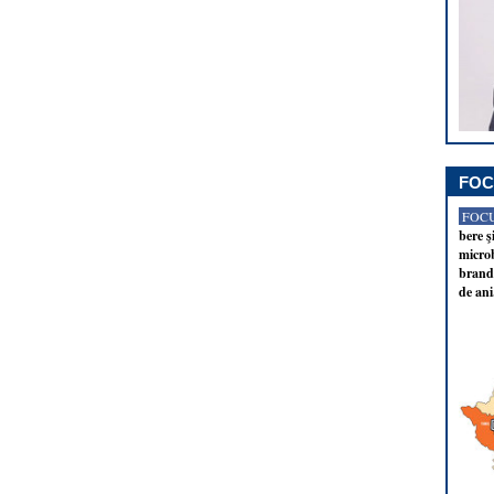
FOC
FOCU
bere ş
microb
brandu
de ani