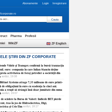
Abonamente
Login
Inregistrare
fcorporate.ro
truct
Pharma
Profesii
niei
WikiZF
ZF English
ELE ŞTIRI DIN ZF CORPORATE
Sonde Videle şi Transgex confirmă la bursă tranzacţia
mil. euro: compania în care Iulian Stanciu deţine
reia activitatea de foraj petrolier a societăţii din
a
astăzi, 19:08
Bittnet Systems atrage 7,33 milioane de euro printr-
ă de obligaţiuni în euro cu scadenţa la cinci ani.
ia a reuşit să strângă însă doar jumătate din suma
mă
astăzi, 19:07
 de scădere la Bursa de Valori: Indicele BET pierde
ent, tras în jos de Hidroelectrica, Digi,
ectrica şi Cris-Tim
astăzi, 18:17