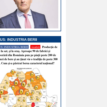
US: INDUSTRIA BERII
S: INDUSTRIA BERII
Analiză
Producţie de
i la sat, şi la oraş. Aproape 90 de fabrici şi
erării din România pun pe piaţă peste 200 de
ri de bere şi au ţinut vie o tradiţie de peste 300
. Cum şi-a păstrat berea caracterul naţional?