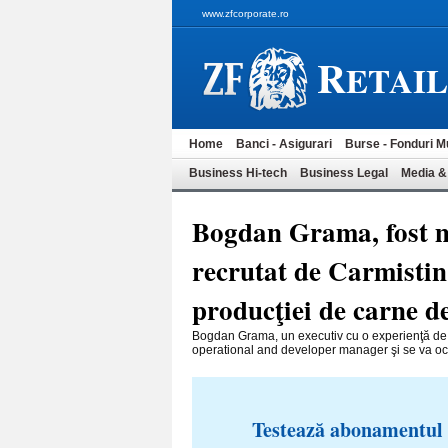
www.zfcorporate.ro
R
ETAI
Home
Banci - Asigurari
Burse - Fonduri M
Business Hi-tech
Business Legal
Media &
Bogdan Grama, fost ma
recrutat de Carmistin
producţiei de carne d
Bogdan Grama, un executiv cu o expe­rienţă de p
operational and developer manager şi se va ocup
Testează abonamentul