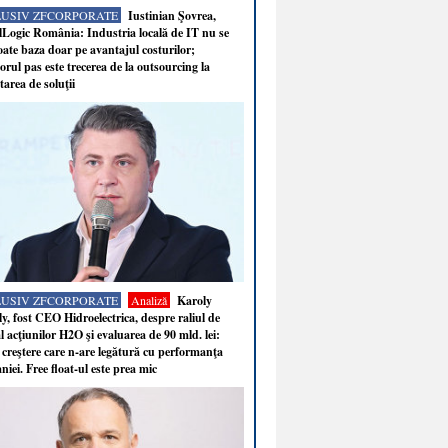
LUSIV ZFCORPORATE
Iustinian Şovrea,
Logic România: Industria locală de IT nu se
ate baza doar pe avantajul costurilor;
rul pas este trecerea de la outsourcing la
tarea de soluţii
LUSIV ZFCORPORATE
Analiză
Karoly
y, fost CEO Hidroelectrica, despre raliul de
 acţiunilor H2O şi evaluarea de 90 mld. lei:
 creştere care n-are legătură cu performanţa
iei. Free float-ul este prea mic