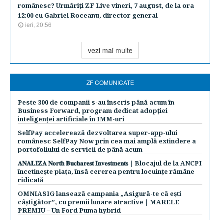
românesc? Urmăriţi ZF Live vineri, 7 august, de la ora
12:00 cu Gabriel Roceanu, director general
ieri, 20:56
vezi mai multe
ZF COMUNICATE
Peste 300 de companii s-au înscris până acum în
Business Forward, program dedicat adopției
inteligenței artificiale în IMM-uri
SelfPay accelerează dezvoltarea super-app-ului
românesc SelfPay Now prin cea mai amplă extindere a
portofoliului de servicii de până acum
𝐀𝐍𝐀𝐋𝐈𝐙𝐀 𝐍𝐨𝐫𝐭𝐡 𝐁𝐮𝐜𝐡𝐚𝐫𝐞𝐬𝐭 𝐈𝐧𝐯𝐞𝐬𝐭𝐦𝐞𝐧𝐭𝐬 | Blocajul de la ANCPI
încetinește piața, însă cererea pentru locuințe rămâne
ridicată
OMNIASIG lansează campania „Asigură-te că ești
câștigător”, cu premii lunare atractive | MARELE
PREMIU – Un Ford Puma hybrid