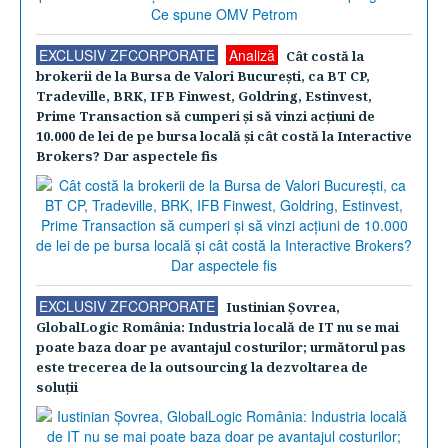
EXCLUSIV ZFCORPORATE
Analiză
Cât costă la
brokerii de la Bursa de Valori Bucureşti, ca BT CP,
Tradeville, BRK, IFB Finwest, Goldring, Estinvest,
Prime Transaction să cumperi şi să vinzi acţiuni de
10.000 de lei de pe bursa locală şi cât costă la Interactive
Brokers? Dar aspectele fis
EXCLUSIV ZFCORPORATE
Iustinian Şovrea,
GlobalLogic România: Industria locală de IT nu se mai
poate baza doar pe avantajul costurilor; următorul pas
este trecerea de la outsourcing la dezvoltarea de
soluţii