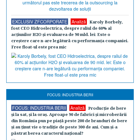
EXCLUSIV ZFCORPORATE
Analiză
Karoly Borbely,
fost CEO Hidroelectrica, despre raliul de 60% al
acţiunilor H2O şi evaluarea de 90 mld. lei: Este o
creştere care n-are legătură cu performanţa companiei.
Free float-ul este prea mic
FOCUS: INDUSTRIA BERII
FOCUS: INDUSTRIA BERII
Analiză
Producţie de bere
şi la sat, şi la oraş. Aproape 90 de fabrici şi microberării
din România pun pe piaţă peste 200 de branduri de bere
şi au ţinut vie o tradiţie de peste 300 de ani. Cum şi-a
păstrat berea caracterul naţional?