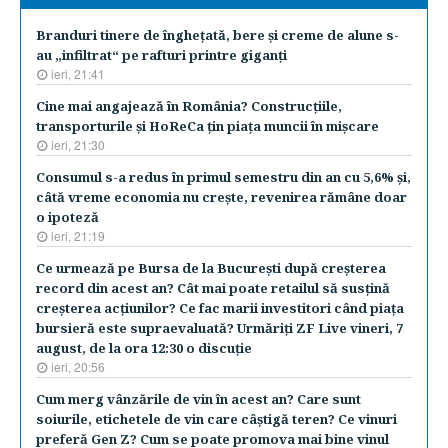
Branduri tinere de îngheţată, bere şi creme de alune s-
au „infiltrat“ pe rafturi printre giganţi
ieri, 21:41
Cine mai angajează în România? Construcţiile,
transporturile şi HoReCa ţin piaţa muncii în mişcare
ieri, 21:30
Consumul s-a redus în primul semestru din an cu 5,6% şi,
câtă vreme economia nu creşte, revenirea rămâne doar
o ipoteză
ieri, 21:19
Ce urmează pe Bursa de la Bucureşti după creşterea
record din acest an? Cât mai poate retailul să susţină
creşterea acţiunilor? Ce fac marii investitori când piaţa
bursieră este supraevaluată? Urmăriţi ZF Live vineri, 7
august, de la ora 12:30 o discuţie
ieri, 20:56
Cum merg vânzările de vin în acest an? Care sunt
soiurile, etichetele de vin care câştigă teren? Ce vinuri
preferă Gen Z? Cum se poate promova mai bine vinul