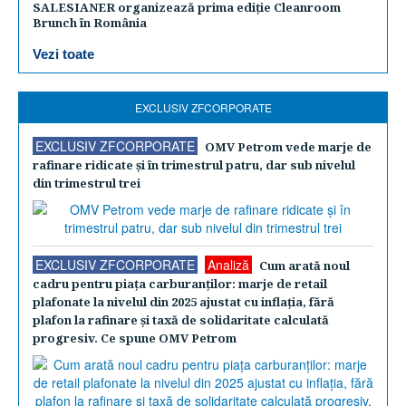
SALESIANER organizează prima ediție Cleanroom
Brunch în România
Vezi toate
EXCLUSIV ZFCORPORATE
EXCLUSIV ZFCORPORATE
OMV Petrom vede marje de
rafinare ridicate şi în trimestrul patru, dar sub nivelul
din trimestrul trei
EXCLUSIV ZFCORPORATE
Analiză
Cum arată noul
cadru pentru piaţa carburanţilor: marje de retail
plafonate la nivelul din 2025 ajustat cu inflaţia, fără
plafon la rafinare şi taxă de solidaritate calculată
progresiv. Ce spune OMV Petrom