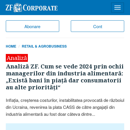
Desch
meniu
Abonare
Cont
HOME
RETAIL & AGROBUSINESS
Analiză
Analiză ZF. Cum se vede 2024 prin ochii
managerilor din industria alimentară:
„Există bani în piaţă dar consumatorii
au alte priorităţi“
Inflaţia, creşterea costurilor, insta­bilitatea provocată de războiul
din Ucraina, revenirea la plata CASS de către angajaţii din
industria alimen­tară au fost doar câteva dintre...