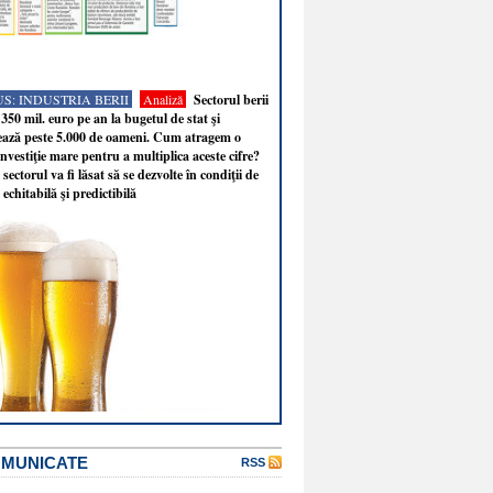
S: INDUSTRIA BERII
Analiză
Sectorul berii
350 mil. euro pe an la bugetul de stat şi
ează peste 5.000 de oameni. Cum atragem o
nvestiţie mare pentru a multiplica aceste cifre?
sectorul va fi lăsat să se dezvolte în condiţii de
 echitabilă şi predictibilă
OMUNICATE
RSS