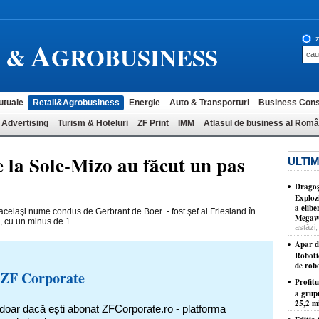
A
z
L &
GROBUSINESS
utuale
Retail&Agrobusiness
Energie
Auto & Transporturi
Business Cons
 Advertising
Turism & Hoteluri
ZF Print
IMM
Atlasul de business al Româ
e la Sole-Mizo au făcut un pas
ULTIM
Dragoş
Exploz
a elib
celaşi nume condus de Gerbrant de Boer - fost şef al Fries­land în
Megawa
, cu un minus de 1...
astăzi,
Apar d
Roboti
de robo
 ZF Corporate
Profit
a grup
25,2 mi
 doar dacă ești abonat ZFCorporate.ro - platforma