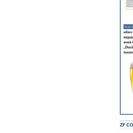
FOCU
aduce 
angaj
nouă i
„Dacă 
taxare
ZF C