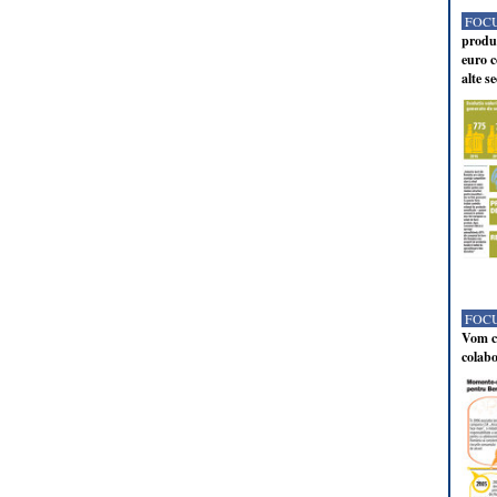
FOCU
produc
euro c
alte s
FOCU
Vom co
colabo