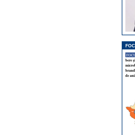
FOC
FOCU
bere ş
microb
brandu
de ani