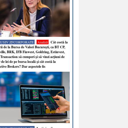
LUSIV ZFCORPORATE
Analiză
Cât costă la
ii de la Bursa de Valori Bucureşti, ca BT CP,
ille, BRK, IFB Finwest, Goldring, Estinvest,
Transaction să cumperi şi să vinzi acţiuni de
 de lei de pe bursa locală şi cât costă la
ctive Brokers? Dar aspectele fis