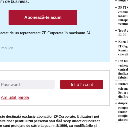
Ediţia
um de business.
ZF IT 
cofond
lansat 
Abonează-te acum
Europe
venitu
Top 5 c
ontactat de un reprezentant ZF Corporate în maximum 24
22:20
Koen D
IT Ceg
 mai jos.
Români
cine şt
Din hu
vulner
centra
finaliz
fabrici
Busine
cele ma
Est, a 
din Bra
Am uitat parola
#supers
campion
foarte 
emoţion
ste destinată exclusiv abonaţilor ZF Corporate. Utilizatorii pot
ales cu
site doar pentru uzul personal sau fără scop direct ori indirect
e sunt protejate de către Legea nr. 8/1996, cu modificările şi