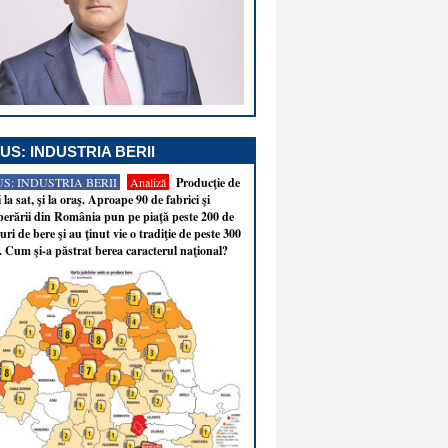
US: INDUSTRIA BERII
S: INDUSTRIA BERII
Analiză
Producţie de
i la sat, şi la oraş. Aproape 90 de fabrici şi
erării din România pun pe piaţă peste 200 de
ri de bere şi au ţinut vie o tradiţie de peste 300
. Cum şi-a păstrat berea caracterul naţional?