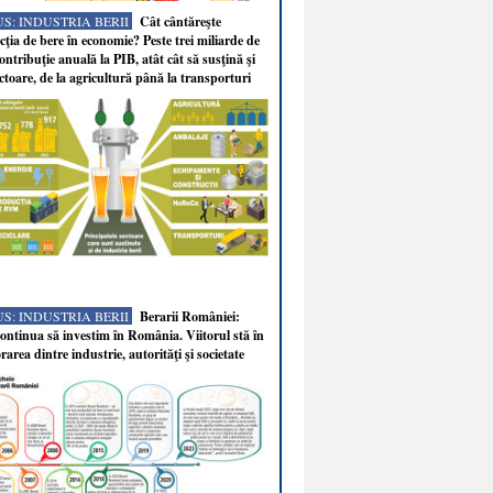
S: INDUSTRIA BERII
Cât cântăreşte
ţia de bere în economie? Peste trei miliarde de
ontribuţie anuală la PIB, atât cât să susţină şi
ectoare, de la agricultură până la transporturi
S: INDUSTRIA BERII
Berarii României:
ntinua să investim în România. Viitorul stă în
rarea dintre industrie, autorităţi şi societate