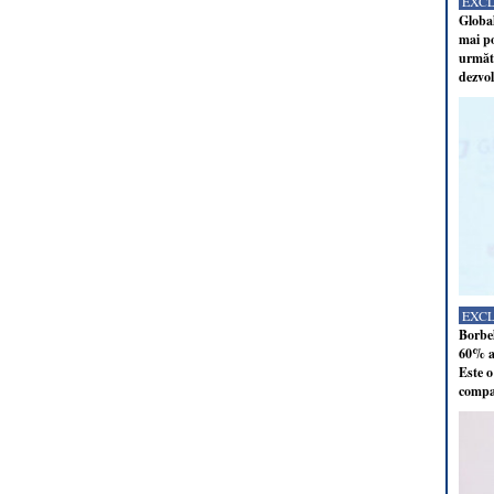
EXC
Global
mai po
următo
dezvol
EXC
Borbel
60% al
Este o
compan