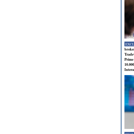
EXC
broker
Tradev
Prime 
10.000
Intera