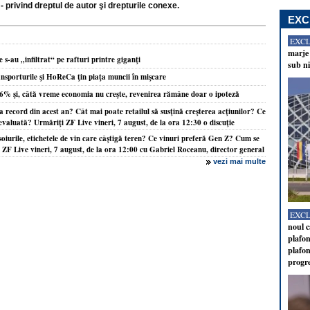
- privind dreptul de autor şi drepturile conexe.
EXC
EXC
marje 
 s-au „infiltrat“ pe rafturi printre giganţi
sub ni
nsporturile şi HoReCa ţin piaţa muncii în mişcare
,6% şi, câtă vreme economia nu creşte, revenirea rămâne doar o ipoteză
 record din acest an? Cât mai poate retailul să susţină creşterea acţiunilor? Ce
aevaluată? Urmăriţi ZF Live vineri, 7 august, de la ora 12:30 o discuţie
oiurile, etichetele de vin care câştigă teren? Ce vinuri preferă Gen Z? Cum se
F Live vineri, 7 august, de la ora 12:00 cu Gabriel Roceanu, director general
vezi mai multe
EXC
noul c
plafon
plafon
progr