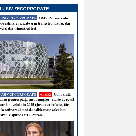
LUSIV ZFCORPORATE
LUSIV ZFCORPORATE
OMV Petrom vede
de rafinare ridicate şi în trimestrul patru, dar
velul din trimestrul trei
LUSIV ZFCORPORATE
Analiză
Cum arată
adru pentru piaţa carburanţilor: marje de retail
ate la nivelul din 2025 ajustat cu inflaţia, fără
 la rafinare şi taxă de solidaritate calculată
esiv. Ce spune OMV Petrom