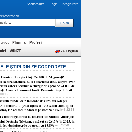
Abonamente
Login
Inregistrare
fcorporate.ro
truct
Pharma
Profesii
niei
WikiZF
ZF English
ELE ŞTIRI DIN ZF CORPORATE
 Damian, Terapia Cluj: 24.000 de Megawaţi!
ia bombei atomice de la Hiroshima din 6 august 1945
erat în câteva secunde o energie de aproape 24.000 de
ţi. Cam cât consumă toată România timp de 3 zile
 00:12
etaliile rundei de 2 milioane de euro din Adapta
cs: fondul Catalyst a ajuns la 19,8% din start-up-ul
tică, iar cei trei fondatori păstrează 58%
ieri, 22:33
ul Combridge, firma de telecom din Sfântu Gheorghe
ului Deutsche Telekom, a scăzut cu 26,3% în 2025, la
l. lei, deşi afacerile au urcat cu 13,8%
ieri, 22:29