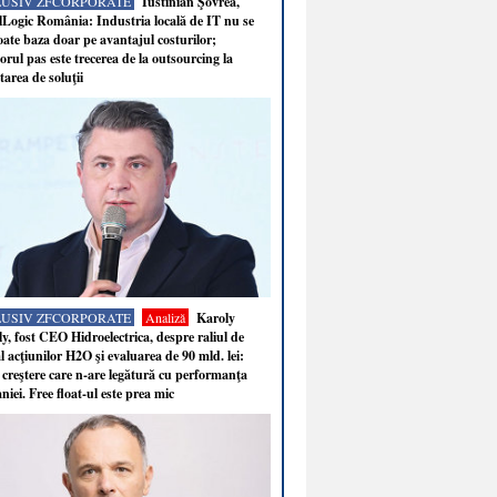
LUSIV ZFCORPORATE
Iustinian Şovrea,
Logic România: Industria locală de IT nu se
ate baza doar pe avantajul costurilor;
rul pas este trecerea de la outsourcing la
tarea de soluţii
LUSIV ZFCORPORATE
Analiză
Karoly
y, fost CEO Hidroelectrica, despre raliul de
 acţiunilor H2O şi evaluarea de 90 mld. lei:
 creştere care n-are legătură cu performanţa
iei. Free float-ul este prea mic