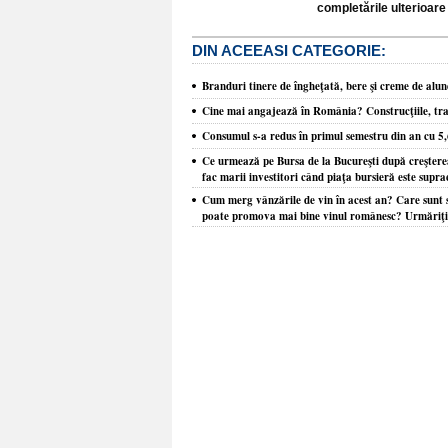
completările ulterioare 
DIN ACEEASI CATEGORIE:
Branduri tinere de îngheţată, bere şi creme de alune
Cine mai angajează în România? Construcţiile, tra
Consumul s-a redus în primul semestru din an cu 5
Ce urmează pe Bursa de la Bucureşti după creşterea
fac marii investitori când piaţa bursieră este supr
Cum merg vânzările de vin în acest an? Care sunt s
poate promova mai bine vinul românesc? Urmăriţi Z