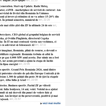
 07 august 2026 epaper
ieri, 22:23
Generation. Start-up Update. Radu Meteş,
ator, eAWB - marketplace de servicii de curierat: Am
serviciul de livrări din România în Uniunea
ană şi invers şi estimăm că ne va aduce 15-20% din
ri. În primul semestru, numărul de
ieri, 22:20
ele mai citite ştiri din ZF în ultimele 24 de ore
ieri,
eryckere, CEO global al grupului belgian de servicii
eka, şi Ovidiu Pinghioiu, directorul Cegeka
a: În IT nu mai contează vârsta sau vechimea, ci
ie cu adevărat să folosească AI
ieri, 22:11
b imaginar, România, plină de resurse, a devenit o
abilitate regională: România trebuia să aibă în
le pe gaz 4.000 MW anul acesta. Dar nimic nu a fost
at, iar acum guvernul a ajuns la etapa de închis
 în lipsa energiei
ieri, 22:05
ss sportiv. Grand Prix România 2026, unul dintre
i puternice circuite de şah din Europa Centrală şi de
strâns 1.300 de şahişti din peste 30 de ţări la etapele
şov, Alba Iulia şi Arad
ieri, 22:00
tories. Business sportiv. Pariul ZF pe viitorii
i. Iulia Ioniţescu, 14 ani, volei: Voleiul m-a ajutat
mult să mă dezvolt din punct de vedere fizic şi
al. Am învăţat să fiu perseverentă, pozitivă şi mai
rajoasă.
ieri, 21:57
vezi mai multe