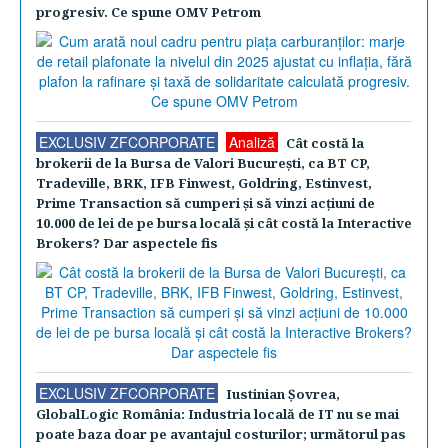
progresiv. Ce spune OMV Petrom
EXCLUSIV ZFCORPORATE
Analiză
Cât costă la
brokerii de la Bursa de Valori Bucureşti, ca BT CP,
Tradeville, BRK, IFB Finwest, Goldring, Estinvest,
Prime Transaction să cumperi şi să vinzi acţiuni de
10.000 de lei de pe bursa locală şi cât costă la Interactive
Brokers? Dar aspectele fis
EXCLUSIV ZFCORPORATE
Iustinian Şovrea,
GlobalLogic România: Industria locală de IT nu se mai
poate baza doar pe avantajul costurilor; următorul pas