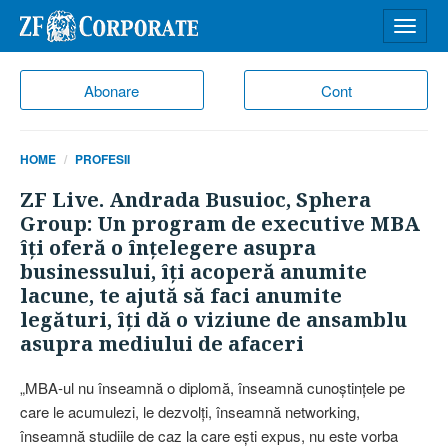
Desch
meniu
Abonare
Cont
HOME
PROFESII
ZF Live. Andrada Busuioc, Sphera
Group: Un program de executive MBA
îţi oferă o înţelegere asupra
businessului, îţi acoperă anumite
lacune, te ajută să faci anumite
legături, îţi dă o viziune de ansamblu
asupra mediului de afaceri
„MBA-ul nu înseamnă o diplomă, înseamnă cunoştinţele pe
care le acumulezi, le dezvolţi, înseamnă networking,
înseamnă studiile de caz la care eşti expus, nu este vorba