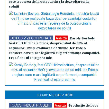
este trecerea de la outsourcing la dezvoltarea de
soluţii
EXCLUSIV ZFCORPORATE
Analiză
Karoly Borbely,
fost CEO Hidroelectrica, despre raliul de 60% al
acţiunilor H2O şi evaluarea de 90 mld. lei: Este o
creştere care n-are legătură cu performanţa companiei.
Free float-ul este prea mic
FOCUS: INDUSTRIA BERII
FOCUS: INDUSTRIA BERII
Analiză
Producţie de bere