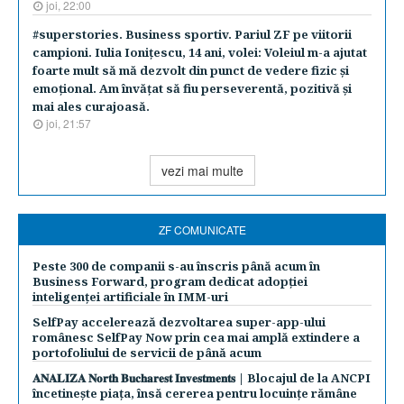
joi, 22:00
#superstories. Business sportiv. Pariul ZF pe viitorii
campioni. Iulia Ioniţescu, 14 ani, volei: Voleiul m-a ajutat
foarte mult să mă dezvolt din punct de vedere fizic şi
emoţional. Am învăţat să fiu perseverentă, pozitivă şi
mai ales curajoasă.
joi, 21:57
vezi mai multe
ZF COMUNICATE
Peste 300 de companii s-au înscris până acum în
Business Forward, program dedicat adopției
inteligenței artificiale în IMM-uri
SelfPay accelerează dezvoltarea super-app-ului
românesc SelfPay Now prin cea mai amplă extindere a
portofoliului de servicii de până acum
𝐀𝐍𝐀𝐋𝐈𝐙𝐀 𝐍𝐨𝐫𝐭𝐡 𝐁𝐮𝐜𝐡𝐚𝐫𝐞𝐬𝐭 𝐈𝐧𝐯𝐞𝐬𝐭𝐦𝐞𝐧𝐭𝐬 | Blocajul de la ANCPI
încetinește piața, însă cererea pentru locuințe rămâne