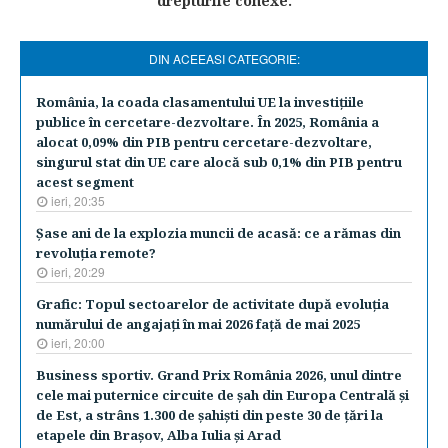
drepturile conexe.
DIN ACEEASI CATEGORIE:
România, la coada clasamentului UE la investiţiile
publice în cercetare-dezvoltare. În 2025, România a
alocat 0,09% din PIB pentru cercetare-dezvoltare,
singurul stat din UE care alocă sub 0,1% din PIB pentru
acest segment
ieri, 20:35
Şase ani de la explozia muncii de acasă: ce a rămas din
revoluţia remote?
ieri, 20:29
Grafic: Topul sectoarelor de activitate după evoluţia
numărului de angajaţi în mai 2026 faţă de mai 2025
ieri, 20:00
Business sportiv. Grand Prix România 2026, unul dintre
cele mai puternice circuite de şah din Europa Centrală şi
de Est, a strâns 1.300 de şahişti din peste 30 de ţări la
etapele din Braşov, Alba Iulia şi Arad