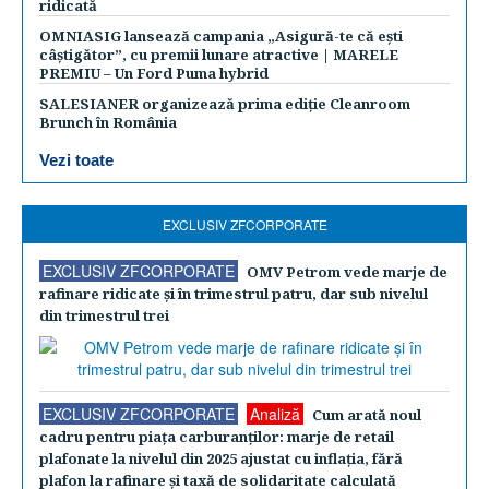
ridicată
OMNIASIG lansează campania „Asigură-te că ești
câștigător”, cu premii lunare atractive | MARELE
PREMIU – Un Ford Puma hybrid
SALESIANER organizează prima ediție Cleanroom
Brunch în România
Vezi toate
EXCLUSIV ZFCORPORATE
EXCLUSIV ZFCORPORATE
OMV Petrom vede marje de
rafinare ridicate şi în trimestrul patru, dar sub nivelul
din trimestrul trei
EXCLUSIV ZFCORPORATE
Analiză
Cum arată noul
cadru pentru piaţa carburanţilor: marje de retail
plafonate la nivelul din 2025 ajustat cu inflaţia, fără
plafon la rafinare şi taxă de solidaritate calculată