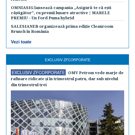
OMNIASIG lansează campania „Asigură-te că ești
câștigător”, cu premii lunare atractive | MARELE
PREMIU – Un Ford Puma hybrid
SALESIANER organizează prima ediție Cleanroom
Brunch în România
Vezi toate
EXCLUSIV ZFCORPORATE
EXCLUSIV ZFCORPORATE
OMV Petrom vede marje de
rafinare ridicate şi în trimestrul patru, dar sub nivelul
din trimestrul trei