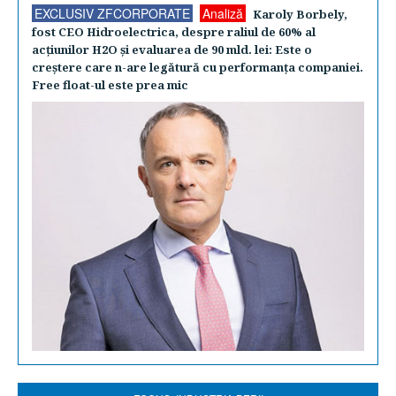
EXCLUSIV ZFCORPORATE
Analiză
Karoly Borbely,
fost CEO Hidroelectrica, despre raliul de 60% al
acţiunilor H2O şi evaluarea de 90 mld. lei: Este o
creştere care n-are legătură cu performanţa companiei.
Free float-ul este prea mic