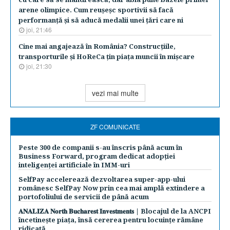
arene olimpice. Cum reuşeşc sportivii să facă
performanţă şi să aducă medalii unei ţări care ni
joi, 21:46
Cine mai angajează în România? Construcţiile,
transporturile şi HoReCa ţin piaţa muncii în mişcare
joi, 21:30
vezi mai multe
ZF COMUNICATE
Peste 300 de companii s-au înscris până acum în
Business Forward, program dedicat adopției
inteligenței artificiale în IMM-uri
SelfPay accelerează dezvoltarea super-app-ului
românesc SelfPay Now prin cea mai amplă extindere a
portofoliului de servicii de până acum
𝐀𝐍𝐀𝐋𝐈𝐙𝐀 𝐍𝐨𝐫𝐭𝐡 𝐁𝐮𝐜𝐡𝐚𝐫𝐞𝐬𝐭 𝐈𝐧𝐯𝐞𝐬𝐭𝐦𝐞𝐧𝐭𝐬 | Blocajul de la ANCPI
încetinește piața, însă cererea pentru locuințe rămâne
ridicată