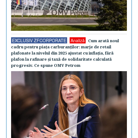
EXCLUSIV ZFCORPORATE
Analiză
Cum arată noul
cadru pentru piaţa carburanţilor: marje de retail
plafonate la nivelul din 2025 ajustat cu inflaţia, fără
plafon la rafinare şi taxă de solidaritate calculată
progresiv. Ce spune OMV Petrom