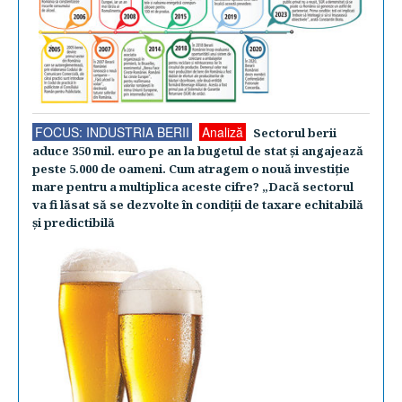
FOCUS: INDUSTRIA BERII
Analiză
Sectorul berii
aduce 350 mil. euro pe an la bugetul de stat şi angajează
peste 5.000 de oameni. Cum atragem o nouă investiţie
mare pentru a multiplica aceste cifre? „Dacă sectorul
va fi lăsat să se dezvolte în condiţii de taxare echitabilă
şi predictibilă