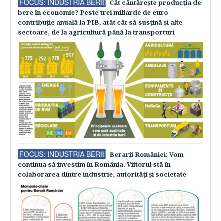
FOCUS: INDUSTRIA BERII
Cât cântăreşte producţia de
bere în economie? Peste trei miliarde de euro
contribuţie anuală la PIB, atât cât să susţină şi alte
sectoare, de la agricultură până la transporturi
FOCUS: INDUSTRIA BERII
Berarii României: Vom
continua să investim în România. Viitorul stă în
colaborarea dintre industrie, autorităţi şi societate