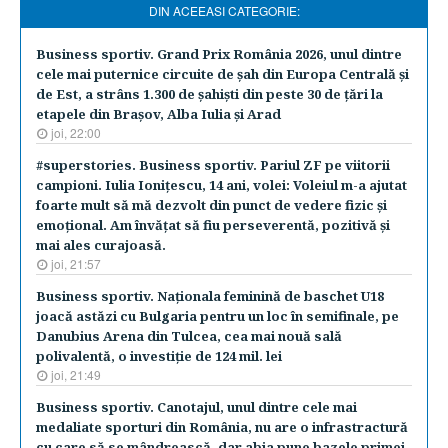
DIN ACEEASI CATEGORIE:
Business sportiv. Grand Prix România 2026, unul dintre
cele mai puternice circuite de şah din Europa Centrală şi
de Est, a strâns 1.300 de şahişti din peste 30 de ţări la
etapele din Braşov, Alba Iulia şi Arad
joi, 22:00
#superstories. Business sportiv. Pariul ZF pe viitorii
campioni. Iulia Ioniţescu, 14 ani, volei: Voleiul m-a ajutat
foarte mult să mă dezvolt din punct de vedere fizic şi
emoţional. Am învăţat să fiu perseverentă, pozitivă şi
mai ales curajoasă.
joi, 21:57
Business sportiv. Naţionala feminină de baschet U18
joacă astăzi cu Bulgaria pentru un loc în semifinale, pe
Danubius Arena din Tulcea, cea mai nouă sală
polivalentă, o investiţie de 124 mil. lei
joi, 21:49
Business sportiv. Canotajul, unul dintre cele mai
medaliate sporturi din România, nu are o infrastractură
cu care să se mândrească, dar abia pune bazele primei