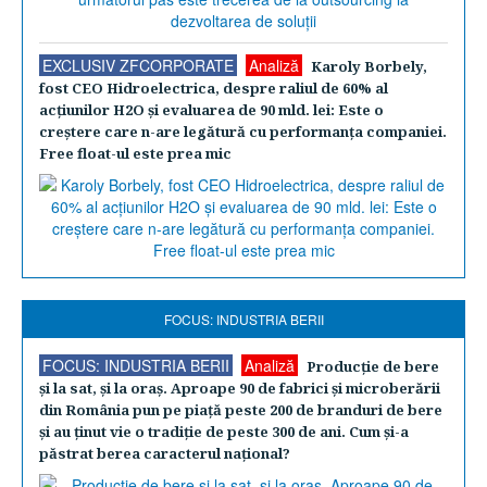
EXCLUSIV ZFCORPORATE
Analiză
Karoly Borbely,
fost CEO Hidroelectrica, despre raliul de 60% al
acţiunilor H2O şi evaluarea de 90 mld. lei: Este o
creştere care n-are legătură cu performanţa companiei.
Free float-ul este prea mic
FOCUS: INDUSTRIA BERII
FOCUS: INDUSTRIA BERII
Analiză
Producţie de bere
şi la sat, şi la oraş. Aproape 90 de fabrici şi microberării
din România pun pe piaţă peste 200 de branduri de bere
şi au ţinut vie o tradiţie de peste 300 de ani. Cum şi-a
păstrat berea caracterul naţional?