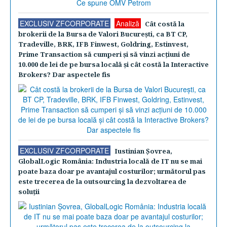
EXCLUSIV ZFCORPORATE
Analiză
Cât costă la
brokerii de la Bursa de Valori Bucureşti, ca BT CP,
Tradeville, BRK, IFB Finwest, Goldring, Estinvest,
Prime Transaction să cumperi şi să vinzi acţiuni de
10.000 de lei de pe bursa locală şi cât costă la Interactive
Brokers? Dar aspectele fis
EXCLUSIV ZFCORPORATE
Iustinian Şovrea,
GlobalLogic România: Industria locală de IT nu se mai
poate baza doar pe avantajul costurilor; următorul pas
este trecerea de la outsourcing la dezvoltarea de
soluţii