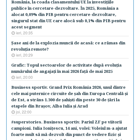
România, la coada clasamentului UE la investiţiile
publice în cercetare-dezvoltare. În 2025, România a
alocat 0,09% din PIB pentru cercetare-dezvoltare,
singurul stat din UE care alocă sub 0,1% din PIB pentru
acest segment
ieri, 20:35
Şase ani de la explozia muncii de acasă: ce a rămas din
revoluţia remote?
ieri, 20:29
Grafic: Topul sectoarelor de activitate după evoluţia
numărului de angajaţi în mai 2026 faţă de mai 2025
ieri, 20:00
Business sportiv. Grand Prix România 2026, unul dintre
cele mai puternice circuite de şah din Europa Centrală şi
de Est, a strâns 1.300 de şahişti din peste 30 de ţări la
etapele din Braşov, Alba Iulia şi Arad
joi, 22:00
#superstories. Business sportiv. Pariul ZF pe viitorii
campioni. Iulia Ioniţescu, 14 ani, volei: Voleiul m-a ajutat
foarte mult să mă dezvolt din punct de vedere fizic şi