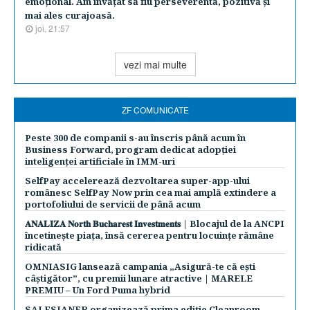
emoţional. Am învăţat să fiu perseverentă, pozitivă şi
mai ales curajoasă.
joi, 21:57
vezi mai multe
ZF COMUNICATE
Peste 300 de companii s-au înscris până acum în
Business Forward, program dedicat adopției
inteligenței artificiale în IMM-uri
SelfPay accelerează dezvoltarea super-app-ului
românesc SelfPay Now prin cea mai amplă extindere a
portofoliului de servicii de până acum
𝐀𝐍𝐀𝐋𝐈𝐙𝐀 𝐍𝐨𝐫𝐭𝐡 𝐁𝐮𝐜𝐡𝐚𝐫𝐞𝐬𝐭 𝐈𝐧𝐯𝐞𝐬𝐭𝐦𝐞𝐧𝐭𝐬 | Blocajul de la ANCPI
încetinește piața, însă cererea pentru locuințe rămâne
ridicată
OMNIASIG lansează campania „Asigură-te că ești
câștigător”, cu premii lunare atractive | MARELE
PREMIU – Un Ford Puma hybrid
SALESIANER organizează prima ediție Cleanroom