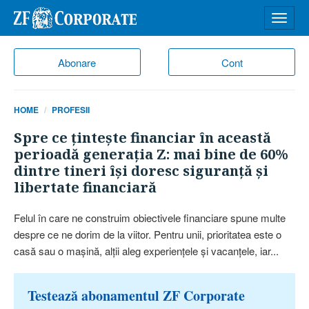
Desch
meniu
Abonare
Cont
HOME
PROFESII
Spre ce ţinteşte financiar în această
perioadă generaţia Z: mai bine de 60%
dintre tineri îşi doresc siguranţă şi
libertate financiară
Felul în care ne construim obiectivele financiare spune multe
despre ce ne dorim de la viitor. Pentru unii, prioritatea este o
casă sau o maşină, alţii aleg experienţele şi vacanţele, iar...
Testează abonamentul ZF Corporate