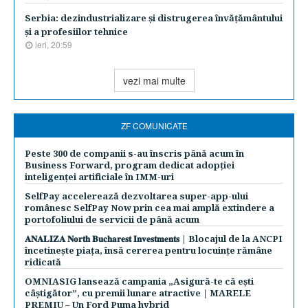
Serbia: dezindustrializare şi distrugerea învăţământului
şi a profesiilor tehnice
ieri, 20:59
vezi mai multe
ZF COMUNICATE
Peste 300 de companii s-au înscris până acum în
Business Forward, program dedicat adopției
inteligenței artificiale în IMM-uri
SelfPay accelerează dezvoltarea super-app-ului
românesc SelfPay Now prin cea mai amplă extindere a
portofoliului de servicii de până acum
𝐀𝐍𝐀𝐋𝐈𝐙𝐀 𝐍𝐨𝐫𝐭𝐡 𝐁𝐮𝐜𝐡𝐚𝐫𝐞𝐬𝐭 𝐈𝐧𝐯𝐞𝐬𝐭𝐦𝐞𝐧𝐭𝐬 | Blocajul de la ANCPI
încetinește piața, însă cererea pentru locuințe rămâne
ridicată
OMNIASIG lansează campania „Asigură-te că ești
câștigător”, cu premii lunare atractive | MARELE
PREMIU – Un Ford Puma hybrid