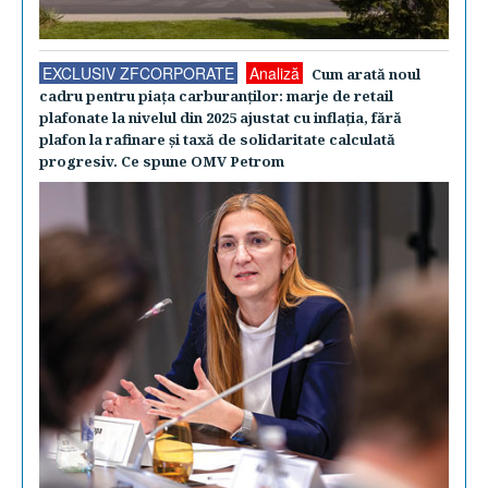
EXCLUSIV ZFCORPORATE
Analiză
Cum arată noul
cadru pentru piaţa carburanţilor: marje de retail
plafonate la nivelul din 2025 ajustat cu inflaţia, fără
plafon la rafinare şi taxă de solidaritate calculată
progresiv. Ce spune OMV Petrom