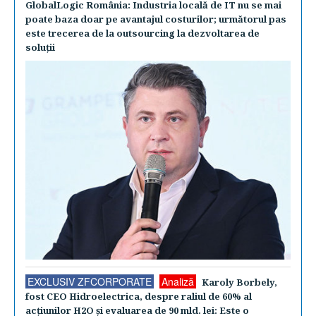
GlobalLogic România: Industria locală de IT nu se mai
poate baza doar pe avantajul costurilor; următorul pas
este trecerea de la outsourcing la dezvoltarea de
soluţii
EXCLUSIV ZFCORPORATE
Analiză
Karoly Borbely,
fost CEO Hidroelectrica, despre raliul de 60% al
acţiunilor H2O şi evaluarea de 90 mld. lei: Este o