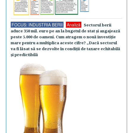
FOCUS: INDUSTRIA BERII
Analiză
Sectorul berii
aduce 350 mil. euro pe an la bugetul de stat şi angajează
peste 5.000 de oameni. Cum atragem o nouă investiţie
mare pentru a multiplica aceste cifre? „Dacă sectorul
va fi lăsat să se dezvolte în condiţii de taxare echitabilă
şi predictibilă