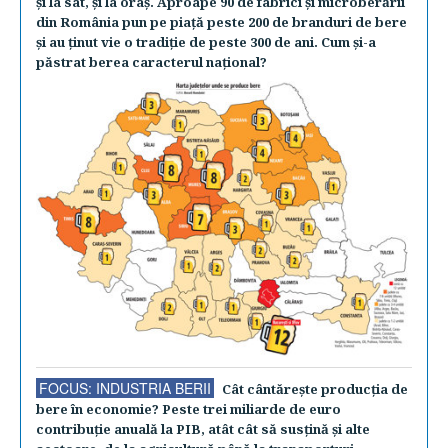
şi la sat, şi la oraş. Aproape 90 de fabrici şi microberării
din România pun pe piaţă peste 200 de branduri de bere
şi au ţinut vie o tradiţie de peste 300 de ani. Cum şi-a
păstrat berea caracterul naţional?
FOCUS: INDUSTRIA BERII
Cât cântăreşte producţia de
bere în economie? Peste trei miliarde de euro
contribuţie anuală la PIB, atât cât să susţină şi alte