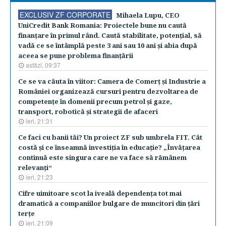
EXCLUSIV ZF CORPORATE
Mihaela Lupu, CEO
UniCredit Bank Romania: Proiectele bune nu caută
finanţare în primul rând. Caută stabilitate, potenţial, să
vadă ce se întâmplă peste 3 ani sau 10 ani şi abia după
aceea se pune problema finanţării
astăzi, 09:37
Ce se va căuta în viitor: Camera de Comerţ şi Industrie a
României organizează cursuri pentru dezvoltarea de
competenţe în domenii precum petrol şi gaze,
transport, robotică şi strategii de afaceri
ieri, 21:31
Ce faci cu banii tăi? Un proiect ZF sub umbrela FIT. Cât
costă şi ce înseamnă investiţia în educaţie? „Învăţarea
continuă este singura care ne va face să rămânem
relevanţi“
ieri, 21:23
Cifre uimitoare scot la iveală dependenţa tot mai
dramatică a companiilor bulgare de muncitori din ţări
terţe
ieri, 21:09