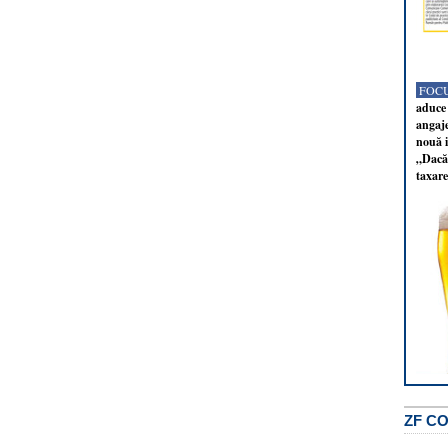
FOCU
aduce 
angaj
nouă i
„Dacă 
taxare
ZF C