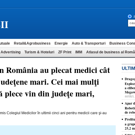
z
II
utuale
Retail&Agrobusiness
Energie
Auto & Transporturi
Business Cons
 Advertising
Turism & Hoteluri
ZF Print
IMM
Atlasul de business al Româ
din România au plecat medici cât
ULTIM
 judeţene mari. Cei mai mulţi
Dragoş
Exploz
a elib
să plece vin din judeţe mari,
Megawa
astăzi,
Apar d
Roboti
de robo
is Colegiul Medicilor în ultimii cinci ani pentru medicii care şi-au
Profit
a grup
25,2 mi