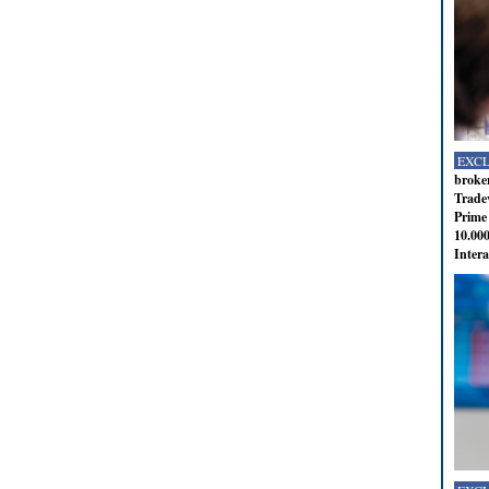
EXC
broker
Tradev
Prime 
10.000
Intera