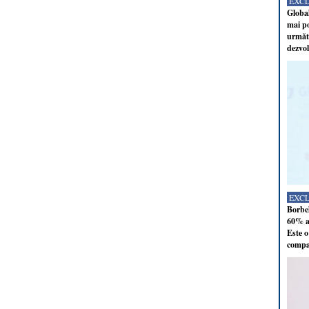
EXC
Global
mai po
următo
dezvol
EXC
Borbel
60% al
Este o
compan