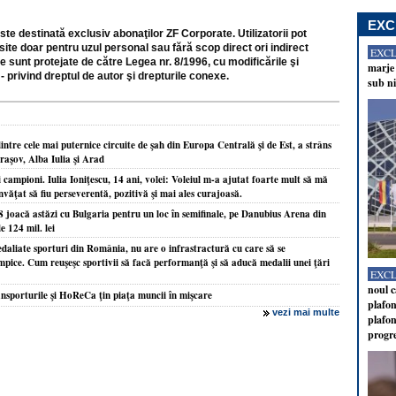
EXC
ste destinată exclusiv abonaţilor ZF Corporate. Utilizatorii pot
site doar pentru uzul personal sau fără scop direct ori indirect
EXC
e sunt protejate de către Legea nr. 8/1996, cu modificările şi
marje 
- privind dreptul de autor şi drepturile conexe.
sub ni
tre cele mai puternice circuite de şah din Europa Centrală şi de Est, a strâns
Braşov, Alba Iulia şi Arad
i campioni. Iulia Ioniţescu, 14 ani, volei: Voleiul m-a ajutat foarte mult să mă
nvăţat să fiu perseverentă, pozitivă şi mai ales curajoasă.
8 joacă astăzi cu Bulgaria pentru un loc în semifinale, pe Danubius Arena din
e 124 mil. lei
edaliate sporturi din România, nu are o infrastractură cu care să se
pice. Cum reuşeşc sportivii să facă performanţă şi să aducă medalii unei ţări
EXC
noul c
nsporturile şi HoReCa ţin piaţa muncii în mişcare
plafon
vezi mai multe
plafon
progr