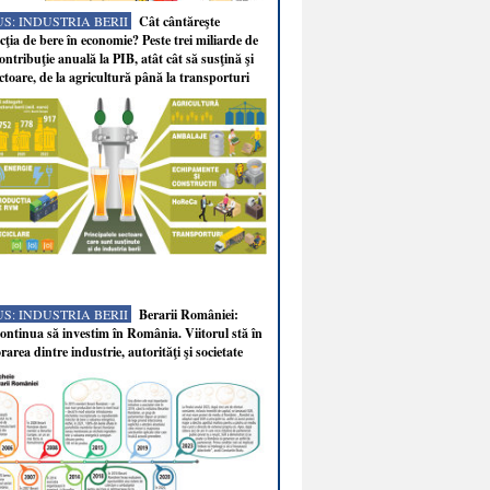
S: INDUSTRIA BERII
Cât cântăreşte
ţia de bere în economie? Peste trei miliarde de
ontribuţie anuală la PIB, atât cât să susţină şi
ectoare, de la agricultură până la transporturi
S: INDUSTRIA BERII
Berarii României:
ntinua să investim în România. Viitorul stă în
rarea dintre industrie, autorităţi şi societate