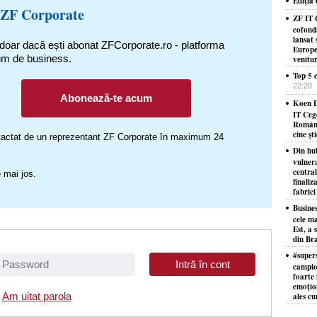
Ediţia
 ZF Corporate
ZF IT 
cofond
lansat 
 doar dacă ești abonat ZFCorporate.ro - platforma
Europe
um de business.
venitu
Top 5 c
22:20
Abonează-te acum
Koen D
IT Ceg
Români
cine şt
ontactat de un reprezentant ZF Corporate în maximum 24
Din hu
vulner
centra
 mai jos.
finaliz
fabrici
Busine
cele ma
Est, a 
din Bra
#supers
campion
foarte 
emoţion
Am uitat parola
ales cu