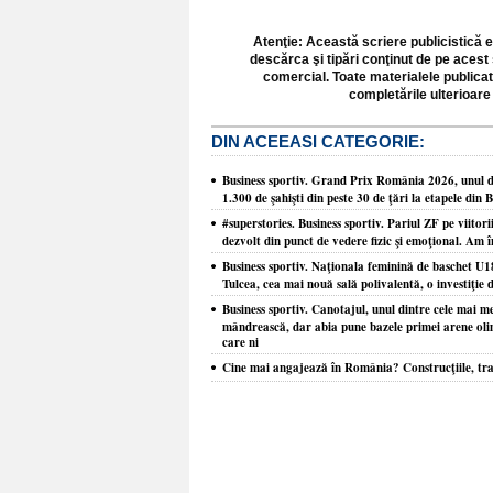
Atenţie: Această scriere publicistică e
descărca şi tipări conţinut de pe acest 
comercial. Toate materialele publicat
completările ulterioare 
DIN ACEEASI CATEGORIE:
Business sportiv. Grand Prix România 2026, unul din
1.300 de şahişti din peste 30 de ţări la etapele din 
#superstories. Business sportiv. Pariul ZF pe viitori
dezvolt din punct de vedere fizic şi emoţional. Am î
Business sportiv. Naţionala feminină de baschet U1
Tulcea, cea mai nouă sală polivalentă, o investiţie d
Business sportiv. Canotajul, unul dintre cele mai m
mândrească, dar abia pune bazele primei arene olim
care ni
Cine mai angajează în România? Construcţiile, tra