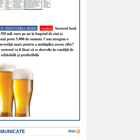
S: INDUSTRIA BERII
Analiză
Sectorul berii
350 mil. euro pe an la bugetul de stat şi
ează peste 5.000 de oameni. Cum atragem o
nvestiţie mare pentru a multiplica aceste cifre?
sectorul va fi lăsat să se dezvolte în condiţii de
 echitabilă şi predictibilă
OMUNICATE
RSS