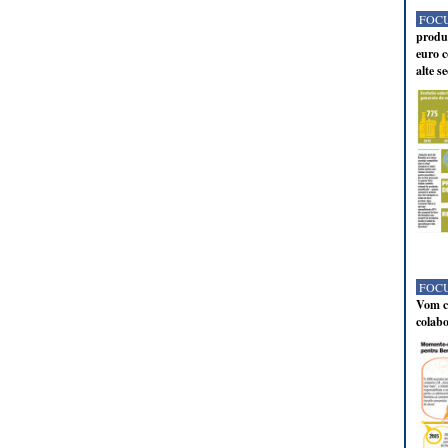
FOCU
produc
euro c
alte s
FOCU
Vom co
colabo