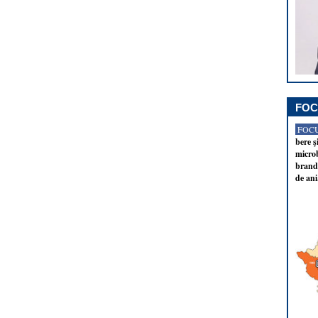
FOC
FOCU
bere ş
microb
brandu
de ani