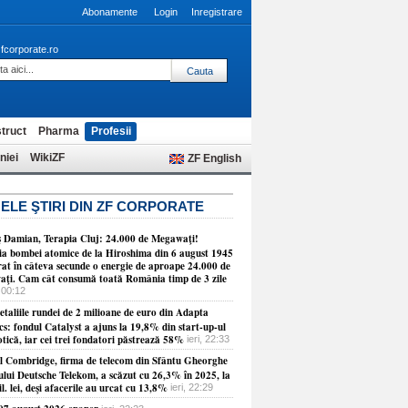
Abonamente
Login
Inregistrare
fcorporate.ro
truct
Pharma
Profesii
niei
WikiZF
ZF English
ELE ŞTIRI DIN ZF CORPORATE
 Damian, Terapia Cluj: 24.000 de Megawaţi!
ia bombei atomice de la Hiroshima din 6 august 1945
erat în câteva secunde o energie de aproape 24.000 de
ţi. Cam cât consumă toată România timp de 3 zile
 00:12
etaliile rundei de 2 milioane de euro din Adapta
cs: fondul Catalyst a ajuns la 19,8% din start-up-ul
tică, iar cei trei fondatori păstrează 58%
ieri, 22:33
ul Combridge, firma de telecom din Sfântu Gheorghe
ului Deutsche Telekom, a scăzut cu 26,3% în 2025, la
l. lei, deşi afacerile au urcat cu 13,8%
ieri, 22:29