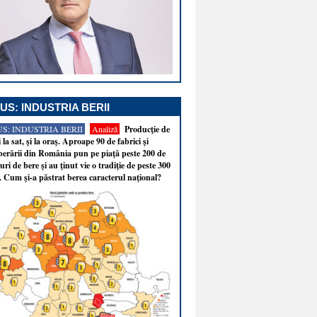
US: INDUSTRIA BERII
S: INDUSTRIA BERII
Analiză
Producţie de
i la sat, şi la oraş. Aproape 90 de fabrici şi
erării din România pun pe piaţă peste 200 de
ri de bere şi au ţinut vie o tradiţie de peste 300
. Cum şi-a păstrat berea caracterul naţional?