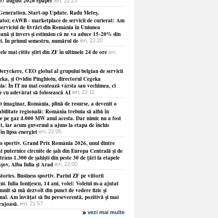
 07 august 2026 epaper
ieri, 22:23
Generation. Start-up Update. Radu Meteş,
ator, eAWB - marketplace de servicii de curierat: Am
serviciul de livrări din România în Uniunea
ană şi invers şi estimăm că ne va aduce 15-20% din
ri. În primul semestru, numărul de
ieri, 22:20
ele mai citite ştiri din ZF în ultimele 24 de ore
ieri,
eryckere, CEO global al grupului belgian de servicii
eka, şi Ovidiu Pinghioiu, directorul Cegeka
a: În IT nu mai contează vârsta sau vechimea, ci
ie cu adevărat să folosească AI
ieri, 22:11
b imaginar, România, plină de resurse, a devenit o
abilitate regională: România trebuia să aibă în
le pe gaz 4.000 MW anul acesta. Dar nimic nu a fost
at, iar acum guvernul a ajuns la etapa de închis
 în lipsa energiei
ieri, 22:05
ss sportiv. Grand Prix România 2026, unul dintre
i puternice circuite de şah din Europa Centrală şi de
strâns 1.300 de şahişti din peste 30 de ţări la etapele
şov, Alba Iulia şi Arad
ieri, 22:00
tories. Business sportiv. Pariul ZF pe viitorii
i. Iulia Ioniţescu, 14 ani, volei: Voleiul m-a ajutat
mult să mă dezvolt din punct de vedere fizic şi
al. Am învăţat să fiu perseverentă, pozitivă şi mai
rajoasă.
ieri, 21:57
vezi mai multe