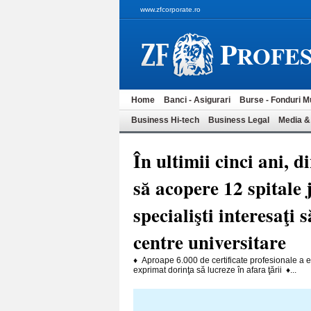
www.zfcorporate.ro
P
ROFES
Home
Banci - Asigurari
Burse - Fonduri M
Business Hi-tech
Business Legal
Media &
În ultimii cinci ani, 
să acopere 12 spitale
specialişti interesaţi 
centre universitare
♦ Aproape 6.000 de certificate profesionale a em
exprimat dorinţa să lucreze în afara ţării ♦...