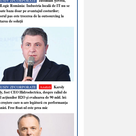
LUSIV ZFCORPORATE
Iustinian Şovrea,
Logic România: Industria locală de IT nu se
ate baza doar pe avantajul costurilor;
rul pas este trecerea de la outsourcing la
tarea de soluţii
LUSIV ZFCORPORATE
Analiză
Karoly
y, fost CEO Hidroelectrica, despre raliul de
 acţiunilor H2O şi evaluarea de 90 mld. lei:
 creştere care n-are legătură cu performanţa
iei. Free float-ul este prea mic