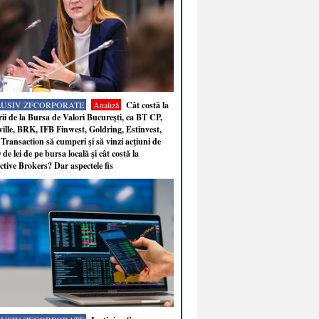
LUSIV ZFCORPORATE
Analiză
Cât costă la
ii de la Bursa de Valori Bucureşti, ca BT CP,
ille, BRK, IFB Finwest, Goldring, Estinvest,
Transaction să cumperi şi să vinzi acţiuni de
 de lei de pe bursa locală şi cât costă la
ctive Brokers? Dar aspectele fis