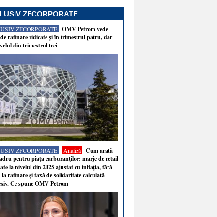
LUSIV ZFCORPORATE
LUSIV ZFCORPORATE
OMV Petrom vede
de rafinare ridicate şi în trimestrul patru, dar
velul din trimestrul trei
LUSIV ZFCORPORATE
Analiză
Cum arată
adru pentru piaţa carburanţilor: marje de retail
ate la nivelul din 2025 ajustat cu inflaţia, fără
 la rafinare şi taxă de solidaritate calculată
esiv. Ce spune OMV Petrom