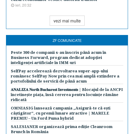
ieri, 20:32
vezi mai multe
ZF COMUNICATE
Peste 300 de companii s-au înscris până acum în
Business Forward, program dedicat adopției
inteligenței artificiale în IMM-uri
SelfPay accelerează dezvoltarea super-app-ului
românesc SelfPay Now prin cea mai amplă extindere a
portofoliului de servicii de până acum
𝐀𝐍𝐀𝐋𝐈𝐙𝐀 𝐍𝐨𝐫𝐭𝐡 𝐁𝐮𝐜𝐡𝐚𝐫𝐞𝐬𝐭 𝐈𝐧𝐯𝐞𝐬𝐭𝐦𝐞𝐧𝐭𝐬 | Blocajul de la ANCPI
încetinește piața, însă cererea pentru locuințe rămâne
ridicată
OMNIASIG lansează campania „Asigură-te că ești
câștigător”, cu premii lunare atractive | MARELE
PREMIU – Un Ford Puma hybrid
SALESIANER organizează prima ediție Cleanroom
Brunch în România