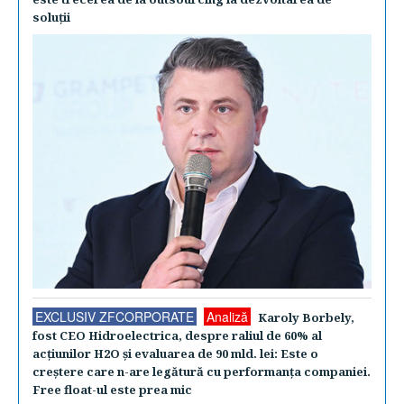
soluţii
EXCLUSIV ZFCORPORATE
Analiză
Karoly Borbely,
fost CEO Hidroelectrica, despre raliul de 60% al
acţiunilor H2O şi evaluarea de 90 mld. lei: Este o
creştere care n-are legătură cu performanţa companiei.
Free float-ul este prea mic