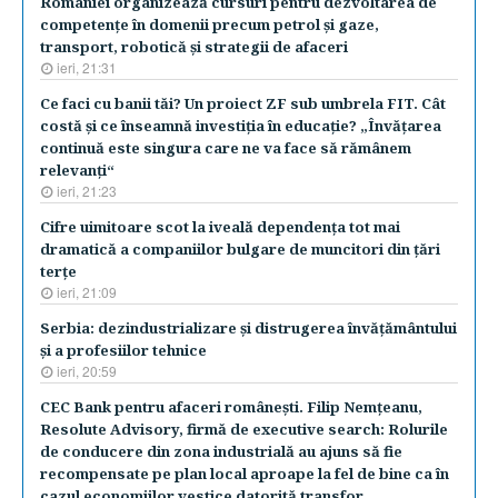
României organizează cursuri pentru dezvoltarea de
competenţe în domenii precum petrol şi gaze,
transport, robotică şi strategii de afaceri
ieri, 21:31
Ce faci cu banii tăi? Un proiect ZF sub umbrela FIT. Cât
costă şi ce înseamnă investiţia în educaţie? „Învăţarea
continuă este singura care ne va face să rămânem
relevanţi“
ieri, 21:23
Cifre uimitoare scot la iveală dependenţa tot mai
dramatică a companiilor bulgare de muncitori din ţări
terţe
ieri, 21:09
Serbia: dezindustrializare şi distrugerea învăţământului
şi a profesiilor tehnice
ieri, 20:59
CEC Bank pentru afaceri româneşti. Filip Nemţeanu,
Resolute Advisory, firmă de executive search: Rolurile
de conducere din zona industrială au ajuns să fie
recompensate pe plan local aproape la fel de bine ca în
cazul economiilor vestice datorită transfor