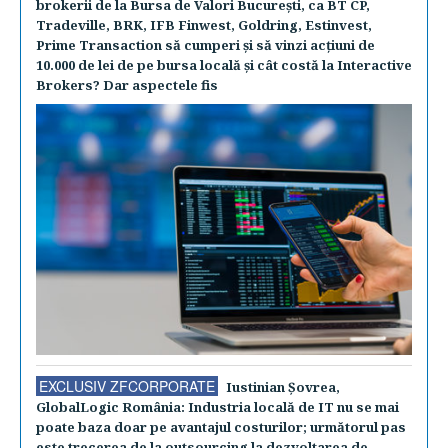
brokerii de la Bursa de Valori Bucureşti, ca BT CP,
Tradeville, BRK, IFB Finwest, Goldring, Estinvest,
Prime Transaction să cumperi şi să vinzi acţiuni de
10.000 de lei de pe bursa locală şi cât costă la Interactive
Brokers? Dar aspectele fis
EXCLUSIV ZFCORPORATE
Iustinian Şovrea,
GlobalLogic România: Industria locală de IT nu se mai
poate baza doar pe avantajul costurilor; următorul pas
este trecerea de la outsourcing la dezvoltarea de