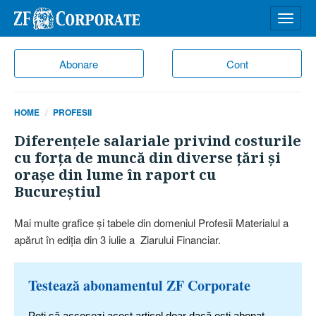
Desch
meniu
Abonare
Cont
HOME
PROFESII
Diferenţele salariale privind costurile
cu forţa de muncă din diverse ţări şi
oraşe din lume în raport cu
Bucureştiul
Mai multe grafice şi tabele din domeniul Profesii Materialul a
apărut în ediţia din 3 iulie a Ziarului Financiar.
Testează abonamentul ZF Corporate
Poți să accesezi acest articol doar dacă ești abonat