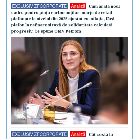
EXCLUSIV ZFCORPORATE
Analiză
Cum arată noul
cadru pentru piaţa carburanţilor: marje de retail
plafonate la nivelul din 2025 ajustat cu inflaţia, fără
plafon la rafinare şi taxă de solidaritate calculată
progresiv. Ce spune OMV Petrom
EXCLUSIV ZFCORPORATE
Analiză
Cât costă la