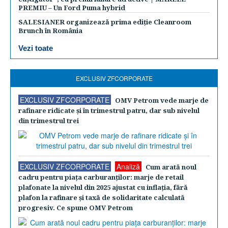
PREMIU – Un Ford Puma hybrid
SALESIANER organizează prima ediție Cleanroom
Brunch în România
Vezi toate
EXCLUSIV ZFCORPORATE
EXCLUSIV ZFCORPORATE
OMV Petrom vede marje de
rafinare ridicate şi în trimestrul patru, dar sub nivelul
din trimestrul trei
EXCLUSIV ZFCORPORATE
Analiză
Cum arată noul
cadru pentru piaţa carburanţilor: marje de retail
plafonate la nivelul din 2025 ajustat cu inflaţia, fără
plafon la rafinare şi taxă de solidaritate calculată
progresiv. Ce spune OMV Petrom