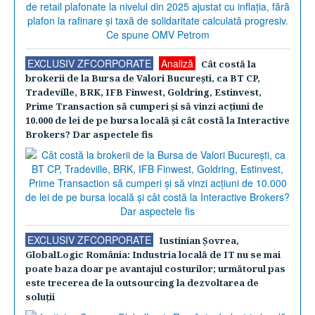
EXCLUSIV ZFCORPORATE
Analiză
Cât costă la
brokerii de la Bursa de Valori Bucureşti, ca BT CP,
Tradeville, BRK, IFB Finwest, Goldring, Estinvest,
Prime Transaction să cumperi şi să vinzi acţiuni de
10.000 de lei de pe bursa locală şi cât costă la Interactive
Brokers? Dar aspectele fis
EXCLUSIV ZFCORPORATE
Iustinian Şovrea,
GlobalLogic România: Industria locală de IT nu se mai
poate baza doar pe avantajul costurilor; următorul pas
este trecerea de la outsourcing la dezvoltarea de
soluţii