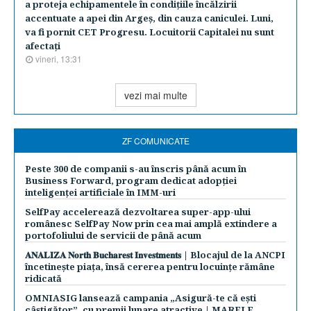
a proteja echipamentele în condiţiile încălzirii
accentuate a apei din Argeş, din cauza caniculei. Luni,
va fi pornit CET Progresu. Locuitorii Capitalei nu sunt
afectaţi
vineri, 13:31
vezi mai multe
ZF COMUNICATE
Peste 300 de companii s-au înscris până acum în
Business Forward, program dedicat adopției
inteligenței artificiale în IMM-uri
SelfPay accelerează dezvoltarea super-app-ului
românesc SelfPay Now prin cea mai amplă extindere a
portofoliului de servicii de până acum
𝐀𝐍𝐀𝐋𝐈𝐙𝐀 𝐍𝐨𝐫𝐭𝐡 𝐁𝐮𝐜𝐡𝐚𝐫𝐞𝐬𝐭 𝐈𝐧𝐯𝐞𝐬𝐭𝐦𝐞𝐧𝐭𝐬 | Blocajul de la ANCPI
încetinește piața, însă cererea pentru locuințe rămâne
ridicată
OMNIASIG lansează campania „Asigură-te că ești
câștigător”, cu premii lunare atractive | MARELE