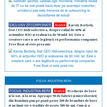
EXCLUSIV ZFCORPORATE
Analiză
Karoly Borbely,
fost CEO Hidroelectrica, despre raliul de 60% al
acţiunilor H2O şi evaluarea de 90 mld. lei: Este o
creştere care n-are legătură cu performanţa companiei.
Free float-ul este prea mic
FOCUS: INDUSTRIA BERII
FOCUS: INDUSTRIA BERII
Analiză
Producţie de bere
şi la sat, şi la oraş. Aproape 90 de fabrici şi microberării
din România pun pe piaţă peste 200 de branduri de bere
şi au ţinut vie o tradiţie de peste 300 de ani. Cum şi-a