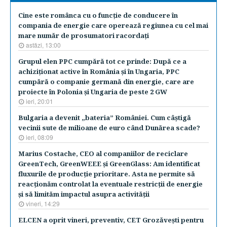
Cine este românca cu o funcţie de conducere în
compania de energie care operează regiunea cu cel mai
mare număr de prosumatori racordaţi
astăzi, 13:00
Grupul elen PPC cumpără tot ce prinde: După ce a
achiziţionat active în România şi în Ungaria, PPC
cumpără o companie germană din energie, care are
proiecte în Polonia şi Ungaria de peste 2 GW
ieri, 20:01
Bulgaria a devenit „bateria” României. Cum câştigă
vecinii sute de milioane de euro când Dunărea scade?
ieri, 08:09
Marius Costache, CEO al companiilor de reciclare
GreenTech, GreenWEEE şi GreenGlass: Am identificat
fluxurile de producţie prioritare. Asta ne permite să
reacţionăm controlat la eventuale restricţii de energie
şi să limităm impactul asupra activităţii
vineri, 14:29
ELCEN a oprit vineri, preventiv, CET Grozăveşti pentru