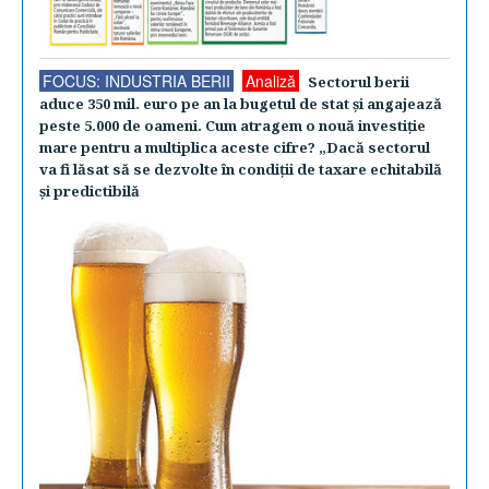
FOCUS: INDUSTRIA BERII
Analiză
Sectorul berii
aduce 350 mil. euro pe an la bugetul de stat şi angajează
peste 5.000 de oameni. Cum atragem o nouă investiţie
mare pentru a multiplica aceste cifre? „Dacă sectorul
va fi lăsat să se dezvolte în condiţii de taxare echitabilă
şi predictibilă