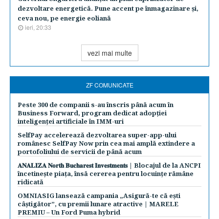
dezvoltare energetică. Pune accent pe înmagazinare şi,
ceva nou, pe energie eoliană
ieri, 20:33
vezi mai multe
ZF COMUNICATE
Peste 300 de companii s-au înscris până acum în
Business Forward, program dedicat adopției
inteligenței artificiale în IMM-uri
SelfPay accelerează dezvoltarea super-app-ului
românesc SelfPay Now prin cea mai amplă extindere a
portofoliului de servicii de până acum
𝐀𝐍𝐀𝐋𝐈𝐙𝐀 𝐍𝐨𝐫𝐭𝐡 𝐁𝐮𝐜𝐡𝐚𝐫𝐞𝐬𝐭 𝐈𝐧𝐯𝐞𝐬𝐭𝐦𝐞𝐧𝐭𝐬 | Blocajul de la ANCPI
încetinește piața, însă cererea pentru locuințe rămâne
ridicată
OMNIASIG lansează campania „Asigură-te că ești
câștigător”, cu premii lunare atractive | MARELE
PREMIU – Un Ford Puma hybrid