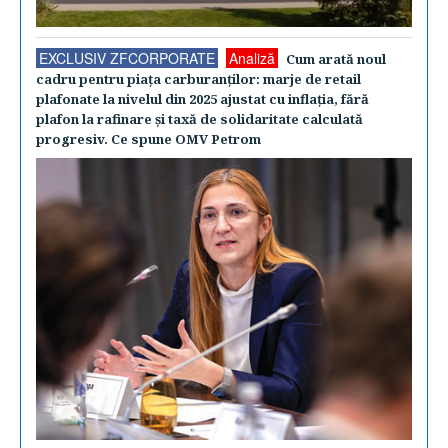
EXCLUSIV ZFCORPORATE
Analiză
Cum arată noul
cadru pentru piaţa carburanţilor: marje de retail
plafonate la nivelul din 2025 ajustat cu inflaţia, fără
plafon la rafinare şi taxă de solidaritate calculată
progresiv. Ce spune OMV Petrom