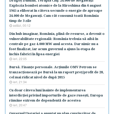
Dragoş Damian, Terapia Cluj: 24.000 de Megawaţi!
Explozia bombei atomice de la Hiroshima din 6 august
1945 a eliberat în câteva secunde o energie de aproape
24.000 de Megawaţi. Cam cât consumă toată România
timp de 3 zile
astăzi, 00:12
Din hub imaginar, România, plină de resurse, a devenit o
vulnerabilitate regională: România trebuia să aibă în
centrale pe gaz 4.000 MW anul acesta. Dar nimic nu a
fost finalizat, iar acum guvernul a ajuns la etapa de
închis fabrici în lipsa energiei
ieri, 22:05
Bursă. Finanţe personale. Acţiunile OMV Petrom se
tranzacţionează pe Bursă la un raport preţ/profit de 28,
cel mai ridicat nivel de după 2015
ieri, 21:34
Cu doar câteva luni înainte de implementarea
interdicţiei privind importurile de gaze ruseşti, Europa
rămâne extrem de dependentă de acestea
ieri, 20:47
Guvernul Ungariei a anunţat un plan cuprinzător de