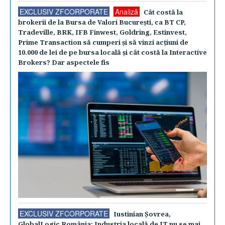
EXCLUSIV ZFCORPORATE
Analiză
Cât costă la
brokerii de la Bursa de Valori Bucureşti, ca BT CP,
Tradeville, BRK, IFB Finwest, Goldring, Estinvest,
Prime Transaction să cumperi şi să vinzi acţiuni de
10.000 de lei de pe bursa locală şi cât costă la Interactive
Brokers? Dar aspectele fis
EXCLUSIV ZFCORPORATE
Iustinian Şovrea,
GlobalLogic România: Industria locală de IT nu se mai