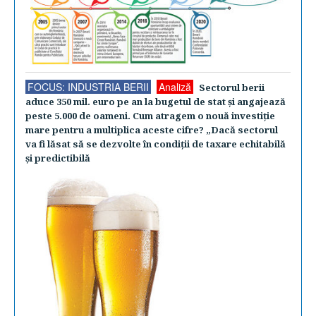
FOCUS: INDUSTRIA BERII
Analiză
Sectorul berii
aduce 350 mil. euro pe an la bugetul de stat şi angajează
peste 5.000 de oameni. Cum atragem o nouă investiţie
mare pentru a multiplica aceste cifre? „Dacă sectorul
va fi lăsat să se dezvolte în condiţii de taxare echitabilă
şi predictibilă