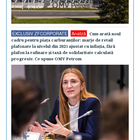
EXCLUSIV ZFCORPORATE
Analiză
Cum arată noul
cadru pentru piaţa carburanţilor: marje de retail
plafonate la nivelul din 2025 ajustat cu inflaţia, fără
plafon la rafinare şi taxă de solidaritate calculată
progresiv. Ce spune OMV Petrom