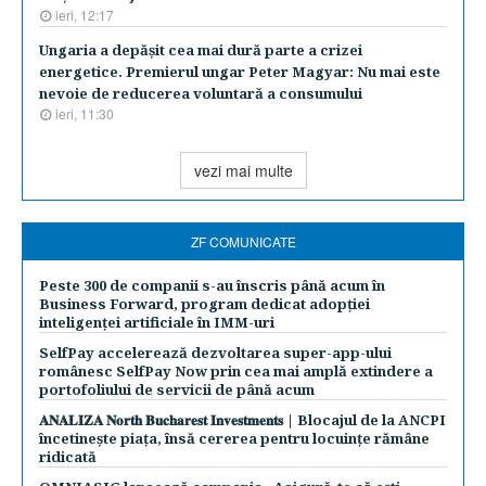
ieri, 12:17
Ungaria a depăşit cea mai dură parte a crizei
energetice. Premierul ungar Peter Magyar: Nu mai este
nevoie de reducerea voluntară a consumului
ieri, 11:30
vezi mai multe
ZF COMUNICATE
Peste 300 de companii s-au înscris până acum în
Business Forward, program dedicat adopției
inteligenței artificiale în IMM-uri
SelfPay accelerează dezvoltarea super-app-ului
românesc SelfPay Now prin cea mai amplă extindere a
portofoliului de servicii de până acum
𝐀𝐍𝐀𝐋𝐈𝐙𝐀 𝐍𝐨𝐫𝐭𝐡 𝐁𝐮𝐜𝐡𝐚𝐫𝐞𝐬𝐭 𝐈𝐧𝐯𝐞𝐬𝐭𝐦𝐞𝐧𝐭𝐬 | Blocajul de la ANCPI
încetinește piața, însă cererea pentru locuințe rămâne
ridicată