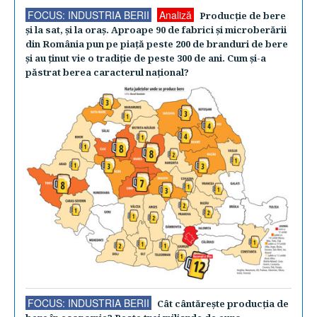
FOCUS: INDUSTRIA BERII
Analiză
Producţie de bere
şi la sat, şi la oraş. Aproape 90 de fabrici şi microberării
din România pun pe piaţă peste 200 de branduri de bere
şi au ţinut vie o tradiţie de peste 300 de ani. Cum şi-a
păstrat berea caracterul naţional?
FOCUS: INDUSTRIA BERII
Cât cântăreşte producţia de