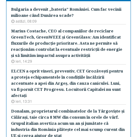
Bulgaria a devenit „bateria” României. Cum fac vecinii
milioane când Dunărea scade?
astăzi, 08:09
Marius Costache, CEO al companiilor de reciclare
GreenTech, GreenWEEE şi GreenGlass: Am identificat
fluxurile de producţie prioritare. Asta ne permite să
reacţionăm controlat la eventuale restricţii de energie
şi să limităm impactul asupra activităţii
ieri, 14:29
ELCEN a oprit vineri, preventiv, CET Grozăveşti pentru
a proteja echipamentele în condiţiile încălzirii
accentuate a apei din Argeş, din cauza caniculei. Luni,
va fi pornit CET Progresu. Locuitorii Capitalei nu sunt
afectaţi
ieri, 13:31
Donalam, proprietarul combinatelor de la Târgovişte şi
Călăraşi, taie circa 8 MW din consum în orele de vârf.
Grupul italian avertiza acum un an şi jumătate că
industria din România plăteşte cel mai scump curent din
UE şi cerea ajutor de stat