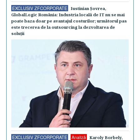
EXCLUSIV ZFCORPORATE
Iustinian Şovrea,
GlobalLogic România: Industria locală de IT nu se mai
poate baza doar pe avantajul costurilor; următorul pas
este trecerea de la outsourcing la dezvoltarea de
soluţii
EXCLUSIV ZFCORPORATE
Analiză
Karoly Borbely,