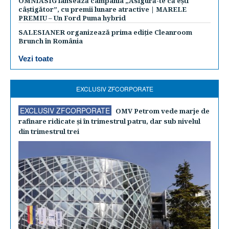
OMNIASIG lansează campania „Asigură-te că ești
câștigător”, cu premii lunare atractive | MARELE
PREMIU – Un Ford Puma hybrid
SALESIANER organizează prima ediție Cleanroom
Brunch în România
Vezi toate
EXCLUSIV ZFCORPORATE
EXCLUSIV ZFCORPORATE
OMV Petrom vede marje de
rafinare ridicate şi în trimestrul patru, dar sub nivelul
din trimestrul trei