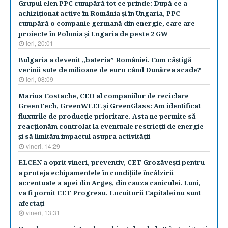
Grupul elen PPC cumpără tot ce prinde: După ce a
achiziţionat active în România şi în Ungaria, PPC
cumpără o companie germană din energie, care are
proiecte în Polonia şi Ungaria de peste 2 GW
ieri, 20:01
Bulgaria a devenit „bateria” României. Cum câştigă
vecinii sute de milioane de euro când Dunărea scade?
ieri, 08:09
Marius Costache, CEO al companiilor de reciclare
GreenTech, GreenWEEE şi GreenGlass: Am identificat
fluxurile de producţie prioritare. Asta ne permite să
reacţionăm controlat la eventuale restricţii de energie
şi să limităm impactul asupra activităţii
vineri, 14:29
ELCEN a oprit vineri, preventiv, CET Grozăveşti pentru
a proteja echipamentele în condiţiile încălzirii
accentuate a apei din Argeş, din cauza caniculei. Luni,
va fi pornit CET Progresu. Locuitorii Capitalei nu sunt
afectaţi
vineri, 13:31