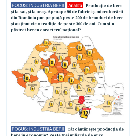
FOCUS: INDUSTRIA BERII
Analiză
Producţie de bere
şi la sat, şi la oraş. Aproape 90 de fabrici şi microberării
din România pun pe piaţă peste 200 de branduri de bere
şi au ţinut vie o tradiţie de peste 300 de ani. Cum şi-a
păstrat berea caracterul naţional?
FOCUS: INDUSTRIA BERII
Cât cântăreşte producţia de
bere în economie? Peste trei miliarde de euro