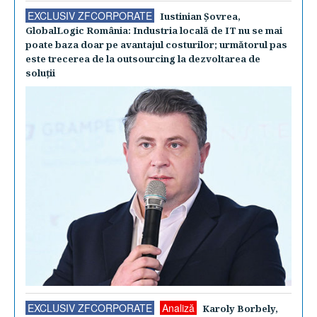
EXCLUSIV ZFCORPORATE
Iustinian Şovrea,
GlobalLogic România: Industria locală de IT nu se mai
poate baza doar pe avantajul costurilor; următorul pas
este trecerea de la outsourcing la dezvoltarea de
soluţii
EXCLUSIV ZFCORPORATE
Analiză
Karoly Borbely,