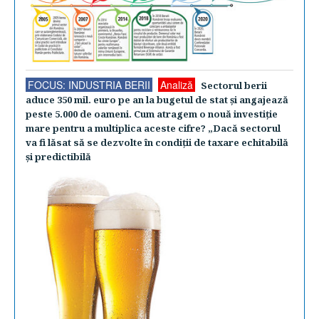
FOCUS: INDUSTRIA BERII
Analiză
Sectorul berii
aduce 350 mil. euro pe an la bugetul de stat şi angajează
peste 5.000 de oameni. Cum atragem o nouă investiţie
mare pentru a multiplica aceste cifre? „Dacă sectorul
va fi lăsat să se dezvolte în condiţii de taxare echitabilă
şi predictibilă