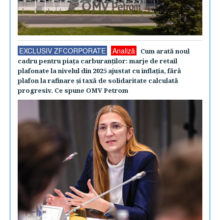
EXCLUSIV ZFCORPORATE
Analiză
Cum arată noul
cadru pentru piaţa carburanţilor: marje de retail
plafonate la nivelul din 2025 ajustat cu inflaţia, fără
plafon la rafinare şi taxă de solidaritate calculată
progresiv. Ce spune OMV Petrom