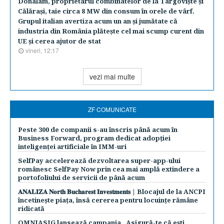
Donalam, proprietarul combinatelor de la Târgovişte şi
Călăraşi, taie circa 8 MW din consum în orele de vârf.
Grupul italian avertiza acum un an şi jumătate că
industria din România plăteşte cel mai scump curent din
UE şi cerea ajutor de stat
vineri, 12:17
vezi mai multe
ZF COMUNICATE
Peste 300 de companii s-au înscris până acum în
Business Forward, program dedicat adopției
inteligenței artificiale în IMM-uri
SelfPay accelerează dezvoltarea super-app-ului
românesc SelfPay Now prin cea mai amplă extindere a
portofoliului de servicii de până acum
𝐀𝐍𝐀𝐋𝐈𝐙𝐀 𝐍𝐨𝐫𝐭𝐡 𝐁𝐮𝐜𝐡𝐚𝐫𝐞𝐬𝐭 𝐈𝐧𝐯𝐞𝐬𝐭𝐦𝐞𝐧𝐭𝐬 | Blocajul de la ANCPI
încetinește piața, însă cererea pentru locuințe rămâne
ridicată
OMNIASIG lansează campania „Asigură-te că ești