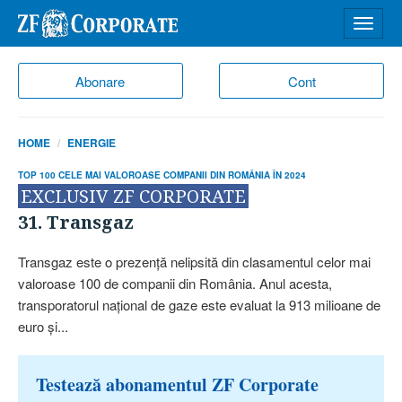
Desch
meniu
Abonare
Cont
HOME
ENERGIE
TOP 100 CELE MAI VALOROASE COMPANII DIN ROMÂNIA ÎN 2024
EXCLUSIV ZF CORPORATE
31. Transgaz
Transgaz este o prezenţă nelipsită din clasamentul celor mai
valoroase 100 de companii din România. Anul acesta,
transporatorul naţional de gaze este evaluat la 913 milioane de
euro şi...
Testează abonamentul ZF Corporate