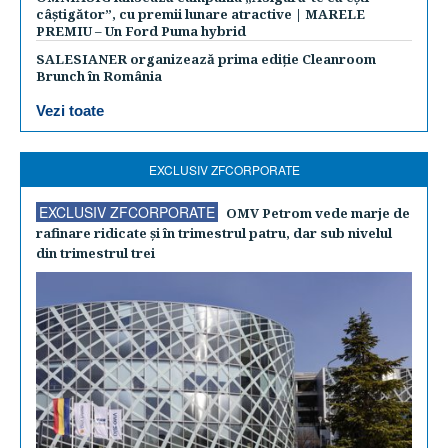
câștigător”, cu premii lunare atractive | MARELE
PREMIU – Un Ford Puma hybrid
SALESIANER organizează prima ediție Cleanroom
Brunch în România
Vezi toate
EXCLUSIV ZFCORPORATE
EXCLUSIV ZFCORPORATE
OMV Petrom vede marje de
rafinare ridicate şi în trimestrul patru, dar sub nivelul
din trimestrul trei