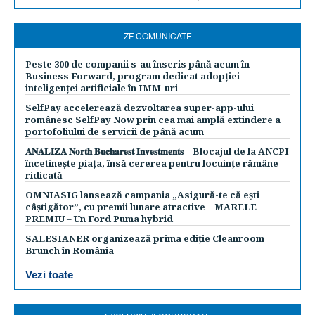
ZF COMUNICATE
Peste 300 de companii s-au înscris până acum în
Business Forward, program dedicat adopției
inteligenței artificiale în IMM-uri
SelfPay accelerează dezvoltarea super-app-ului
românesc SelfPay Now prin cea mai amplă extindere a
portofoliului de servicii de până acum
𝐀𝐍𝐀𝐋𝐈𝐙𝐀 𝐍𝐨𝐫𝐭𝐡 𝐁𝐮𝐜𝐡𝐚𝐫𝐞𝐬𝐭 𝐈𝐧𝐯𝐞𝐬𝐭𝐦𝐞𝐧𝐭𝐬 | Blocajul de la ANCPI
încetinește piața, însă cererea pentru locuințe rămâne
ridicată
OMNIASIG lansează campania „Asigură-te că ești
câștigător”, cu premii lunare atractive | MARELE
PREMIU – Un Ford Puma hybrid
SALESIANER organizează prima ediție Cleanroom
Brunch în România
Vezi toate