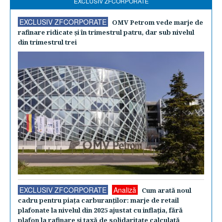
EXCLUSIV ZFCORPORATE
EXCLUSIV ZFCORPORATE
OMV Petrom vede marje de
rafinare ridicate şi în trimestrul patru, dar sub nivelul
din trimestrul trei
EXCLUSIV ZFCORPORATE
Analiză
Cum arată noul
cadru pentru piaţa carburanţilor: marje de retail
plafonate la nivelul din 2025 ajustat cu inflaţia, fără
plafon la rafinare şi taxă de solidaritate calculată