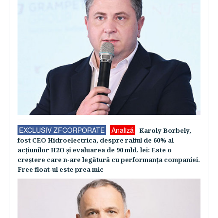
EXCLUSIV ZFCORPORATE
Analiză
Karoly Borbely,
fost CEO Hidroelectrica, despre raliul de 60% al
acţiunilor H2O şi evaluarea de 90 mld. lei: Este o
creştere care n-are legătură cu performanţa companiei.
Free float-ul este prea mic