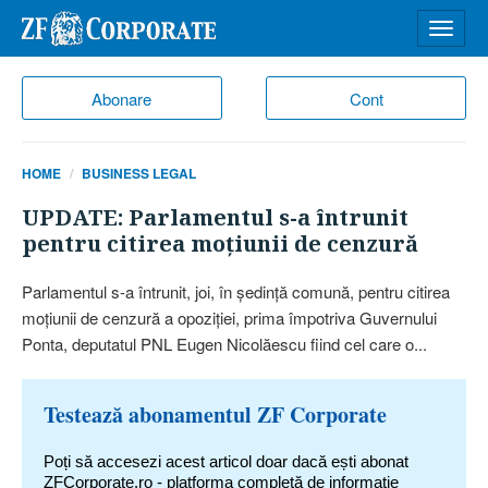
Desch
meniu
Abonare
Cont
HOME
BUSINESS LEGAL
UPDATE: Parlamentul s-a întrunit
pentru citirea moţiunii de cenzură
Parlamentul s-a întrunit, joi, în şedinţă comună, pentru citirea
moţiunii de cenzură a opoziţiei, prima împotriva Guvernului
Ponta, deputatul PNL Eugen Nicolăescu fiind cel care o...
Testează abonamentul ZF Corporate
Poți să accesezi acest articol doar dacă ești abonat
ZFCorporate.ro - platforma completă de informație