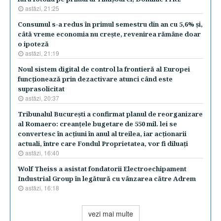
astăzi, 21:25
Consumul s-a redus în primul semestru din an cu 5,6% şi,
câtă vreme economia nu creşte, revenirea rămâne doar
o ipoteză
astăzi, 21:19
Noul sistem digital de control la frontieră al Europei
funcţionează prin dezactivare atunci când este
suprasolicitat
astăzi, 20:37
Tribunalul Bucureşti a confirmat planul de reorganizare
al Romaero: creanţele bugetare de 550 mil. lei se
convertesc în acţiuni în anul al treilea, iar acţionarii
actuali, între care Fondul Proprietatea, vor fi diluaţi
astăzi, 16:40
Wolf Theiss a asistat fondatorii Electroechipament
Industrial Group în legătură cu vânzarea către Adrem
astăzi, 16:18
vezi mai multe