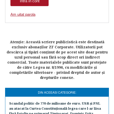
Am uitat parola
Atenţie: Această scriere publicistică este destinată
exclusiv abonaţilor ZF Corporate. Utilizatorii pot
descărca şi tipări conţinut de pe acest site doar pentru
uzul personal sau fără scop direct ori indirect
comercial. Toate materialele publicate sunt protejate
de către Legea nr. 8/1996, cu modificările şi
completările ulterioare - privind dreptul de autor şi
drepturile conexe.
DIN ACEEASI CATEGORIE:
Scandal politic de 770 de milioane de euro. USR şi PNL
au atacat la Curtea Constituţională legea care l-ar lăsa
fără fotoliu pe primarul Timişoarei, Dominic Fritz