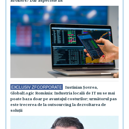
Brokers? Dar aspectele fis
EXCLUSIV ZFCORPORATE
Iustinian Şovrea,
GlobalLogic România: Industria locală de IT nu se mai
poate baza doar pe avantajul costurilor; următorul pas
este trecerea de la outsourcing la dezvoltarea de
soluţii