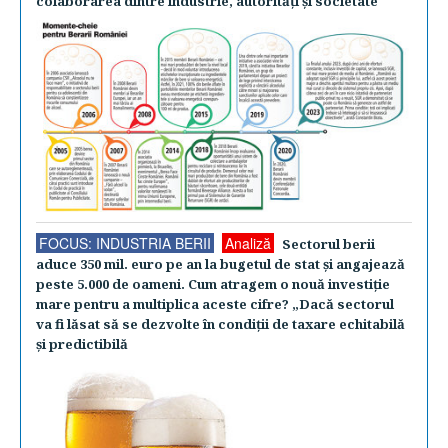
colaborarea dintre industrie, autorităţi şi societate
FOCUS: INDUSTRIA BERII
Analiză
Sectorul berii
aduce 350 mil. euro pe an la bugetul de stat şi angajează
peste 5.000 de oameni. Cum atragem o nouă investiţie
mare pentru a multiplica aceste cifre? „Dacă sectorul
va fi lăsat să se dezvolte în condiţii de taxare echitabilă
şi predictibilă