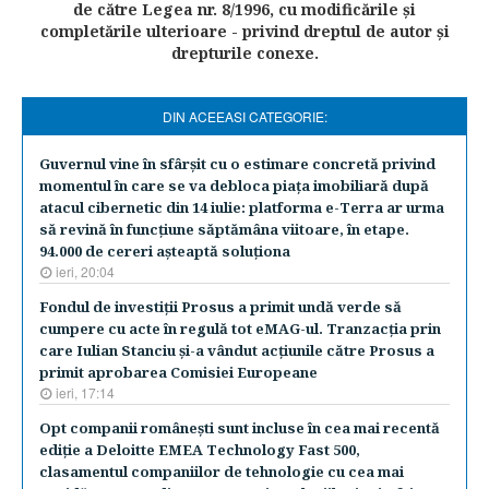
de către Legea nr. 8/1996, cu modificările şi
completările ulterioare - privind dreptul de autor şi
drepturile conexe.
DIN ACEEASI CATEGORIE:
Guvernul vine în sfârşit cu o estimare concretă privind
momentul în care se va debloca piaţa imobiliară după
atacul cibernetic din 14 iulie: platforma e-Terra ar urma
să revină în funcţiune săptămâna viitoare, în etape.
94.000 de cereri aşteaptă soluţiona
ieri, 20:04
Fondul de investiţii Prosus a primit undă verde să
cumpere cu acte în regulă tot eMAG-ul. Tranzacţia prin
care Iulian Stanciu şi-a vândut acţiunile către Prosus a
primit aprobarea Comisiei Europeane
ieri, 17:14
Opt companii româneşti sunt incluse în cea mai recentă
ediţie a Deloitte EMEA Technology Fast 500,
clasamentul companiilor de tehnologie cu cea mai