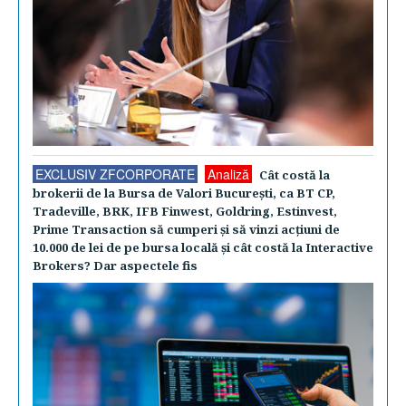
EXCLUSIV ZFCORPORATE
Analiză
Cât costă la
brokerii de la Bursa de Valori Bucureşti, ca BT CP,
Tradeville, BRK, IFB Finwest, Goldring, Estinvest,
Prime Transaction să cumperi şi să vinzi acţiuni de
10.000 de lei de pe bursa locală şi cât costă la Interactive
Brokers? Dar aspectele fis