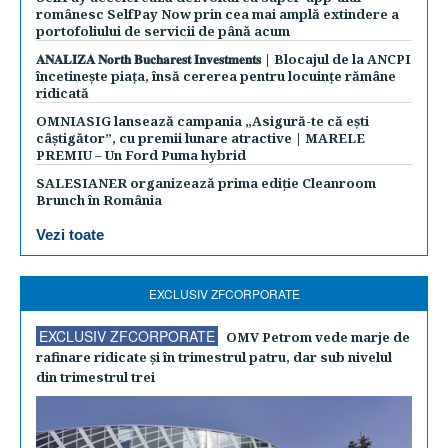
românesc SelfPay Now prin cea mai amplă extindere a
portofoliului de servicii de până acum
𝐀𝐍𝐀𝐋𝐈𝐙𝐀 𝐍𝐨𝐫𝐭𝐡 𝐁𝐮𝐜𝐡𝐚𝐫𝐞𝐬𝐭 𝐈𝐧𝐯𝐞𝐬𝐭𝐦𝐞𝐧𝐭𝐬 | Blocajul de la ANCPI
încetinește piața, însă cererea pentru locuințe rămâne
ridicată
OMNIASIG lansează campania „Asigură-te că ești
câștigător”, cu premii lunare atractive | MARELE
PREMIU – Un Ford Puma hybrid
SALESIANER organizează prima ediție Cleanroom
Brunch în România
Vezi toate
EXCLUSIV ZFCORPORATE
EXCLUSIV ZFCORPORATE
OMV Petrom vede marje de
rafinare ridicate şi în trimestrul patru, dar sub nivelul
din trimestrul trei