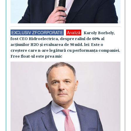
EXCLUSIV ZFCORPORATE
Analiză
Karoly Borbely,
fost CEO Hidroelectrica, despre raliul de 60% al
acţiunilor H2O şi evaluarea de 90 mld. lei: Este o
creştere care n-are legătură cu performanţa companiei.
Free float-ul este prea mic