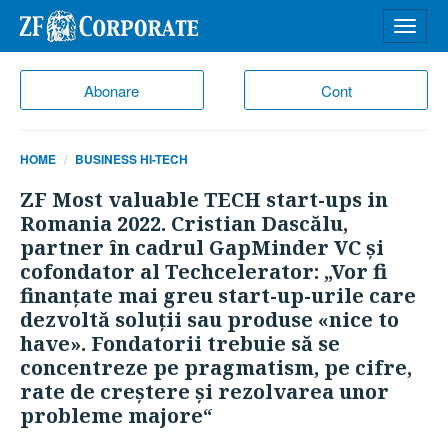
Desch
meniu
Abonare
Cont
HOME
BUSINESS HI-TECH
ZF Most valuable TECH start-ups in
Romania 2022. Cristian Dascălu,
partner în cadrul GapMinder VC şi
cofondator al Techcelerator: „Vor fi
finanţate mai greu start-up-urile care
dezvoltă soluţii sau produse «nice to
have». Fondatorii trebuie să se
concentreze pe pragmatism, pe cifre,
rate de creştere şi rezolvarea unor
probleme majore“