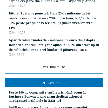
rapidă creştere din Europa, Orientul Mijlociu şi Africa
ieri, 13:37
Bittnet Systems pune la bătaie 25 de milioane de lei
pentru răscumpărarea a 23% din acţiuni, la 0,175 lei, cu
39% peste preţul de referinţă. Acţiunile urcă vineri cu
14%
ieri, 10:57
Apar detaliile rundei de 2 milioane de euro din Adapta
Robotics: fondul Catalyst a ajuns la 19,8% din start-up-ul
de robotică, iar cei trei fondatori păstrează 58%
joi, 22:33
vezi mai multe
ZF COMUNICATE
Peste 300 de companii s-au înscris până acum în
Business Forward, program dedicat adopției
inteligenței artificiale în IMM-uri
SelfPay accelerează dezvoltarea super-app-ului