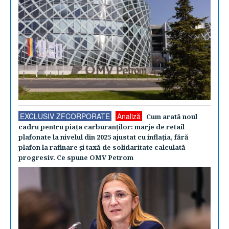
EXCLUSIV ZFCORPORATE
Analiză
Cum arată noul
cadru pentru piaţa carburanţilor: marje de retail
plafonate la nivelul din 2025 ajustat cu inflaţia, fără
plafon la rafinare şi taxă de solidaritate calculată
progresiv. Ce spune OMV Petrom