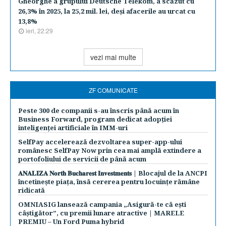
Gheorghe a grupului Deutsche Telekom, a scăzut cu
26,3% în 2025, la 25,2 mil. lei, deşi afacerile au urcat cu
13,8%
ieri, 22:29
vezi mai multe
ZF COMUNICATE
Peste 300 de companii s-au înscris până acum în
Business Forward, program dedicat adopției
inteligenței artificiale în IMM-uri
SelfPay accelerează dezvoltarea super-app-ului
românesc SelfPay Now prin cea mai amplă extindere a
portofoliului de servicii de până acum
𝐀𝐍𝐀𝐋𝐈𝐙𝐀 𝐍𝐨𝐫𝐭𝐡 𝐁𝐮𝐜𝐡𝐚𝐫𝐞𝐬𝐭 𝐈𝐧𝐯𝐞𝐬𝐭𝐦𝐞𝐧𝐭𝐬 | Blocajul de la ANCPI
încetinește piața, însă cererea pentru locuințe rămâne
ridicată
OMNIASIG lansează campania „Asigură-te că ești
câștigător”, cu premii lunare atractive | MARELE
PREMIU – Un Ford Puma hybrid