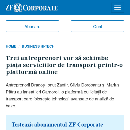
Desch
meniu
Abonare
Cont
HOME
BUSINESS HI-TECH
Trei antreprenori vor să schimbe
piaţa serviciilor de transport printr-o
platformă online
Antreprenorii Dragoş-Ionut Zanfir, Silviu Dorobanţu şi Marius
Pătru au lansat ieri Cargoroll, o platformă cu licitaţii de
transport care foloseşte tehnologii avansate de analiză de
baze...
Testează abonamentul ZF Corporate