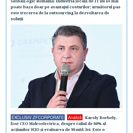
GlobalLogic România: Industria locală de IT nu se mai
poate baza doar pe avantajul costurilor; următorul pas
este trecerea de la outsourcing la dezvoltarea de
soluţii
EXCLUSIV ZFCORPORATE
Analiză
Karoly Borbely,
fost CEO Hidroelectrica, despre raliul de 60% al
acţiunilor H2O şi evaluarea de 90 mld. lei: Este o