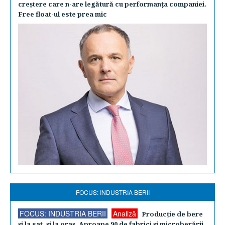
creştere care n-are legătură cu performanţa companiei.
Free float-ul este prea mic
FOCUS: INDUSTRIA BERII
FOCUS: INDUSTRIA BERII
Analiză
Producţie de bere
şi la sat, şi la oraş. Aproape 90 de fabrici şi microberării