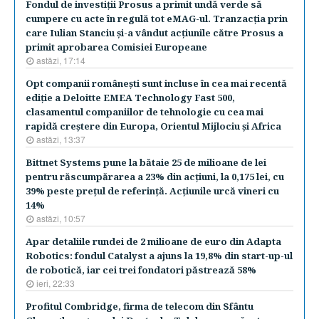
Fondul de investiţii Prosus a primit undă verde să
cumpere cu acte în regulă tot eMAG-ul. Tranzacţia prin
care Iulian Stanciu şi-a vândut acţiunile către Prosus a
primit aprobarea Comisiei Europeane
astăzi, 17:14
Opt companii româneşti sunt incluse în cea mai recentă
ediţie a Deloitte EMEA Technology Fast 500,
clasamentul companiilor de tehnologie cu cea mai
rapidă creştere din Europa, Orientul Mijlociu şi Africa
astăzi, 13:37
Bittnet Systems pune la bătaie 25 de milioane de lei
pentru răscumpărarea a 23% din acţiuni, la 0,175 lei, cu
39% peste preţul de referinţă. Acţiunile urcă vineri cu
14%
astăzi, 10:57
Apar detaliile rundei de 2 milioane de euro din Adapta
Robotics: fondul Catalyst a ajuns la 19,8% din start-up-ul
de robotică, iar cei trei fondatori păstrează 58%
ieri, 22:33
Profitul Combridge, firma de telecom din Sfântu