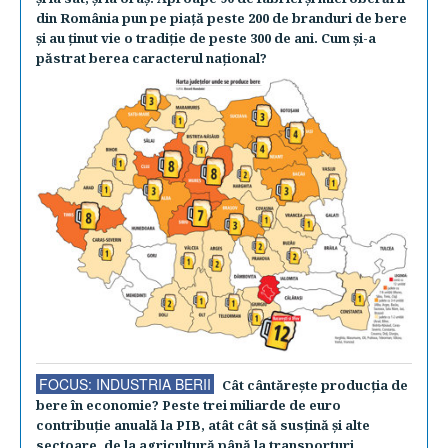
din România pun pe piaţă peste 200 de branduri de bere
şi au ţinut vie o tradiţie de peste 300 de ani. Cum şi-a
păstrat berea caracterul naţional?
FOCUS: INDUSTRIA BERII
Cât cântăreşte producţia de
bere în economie? Peste trei miliarde de euro
contribuţie anuală la PIB, atât cât să susţină şi alte
sectoare, de la agricultură până la transporturi