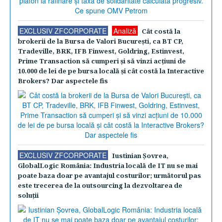
EXCLUSIV ZFCORPORATE
Analiză
Cât costă la
brokerii de la Bursa de Valori Bucureşti, ca BT CP,
Tradeville, BRK, IFB Finwest, Goldring, Estinvest,
Prime Transaction să cumperi şi să vinzi acţiuni de
10.000 de lei de pe bursa locală şi cât costă la Interactive
Brokers? Dar aspectele fis
EXCLUSIV ZFCORPORATE
Iustinian Şovrea,
GlobalLogic România: Industria locală de IT nu se mai
poate baza doar pe avantajul costurilor; următorul pas
este trecerea de la outsourcing la dezvoltarea de
soluţii