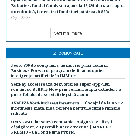
Robotics: fondul Catalyst a ajuns la 19,8% din start-up-ul
de robotică, iar cei trei fondatori păstrează 58%
joi, 22:33
vezi mai multe
ZF COMUNICATE
Peste 300 de companii s-au înscris până acum în
Business Forward, program dedicat adopției
inteligenței artificiale în IMM-uri
SelfPay accelerează dezvoltarea super-app-ului
românesc SelfPay Now prin cea mai amplă extindere a
portofoliului de servicii de până acum
𝐀𝐍𝐀𝐋𝐈𝐙𝐀 𝐍𝐨𝐫𝐭𝐡 𝐁𝐮𝐜𝐡𝐚𝐫𝐞𝐬𝐭 𝐈𝐧𝐯𝐞𝐬𝐭𝐦𝐞𝐧𝐭𝐬 | Blocajul de la ANCPI
încetinește piața, însă cererea pentru locuințe rămâne
ridicată
OMNIASIG lansează campania „Asigură-te că ești
câștigător”, cu premii lunare atractive | MARELE
PREMIU – Un Ford Puma hybrid