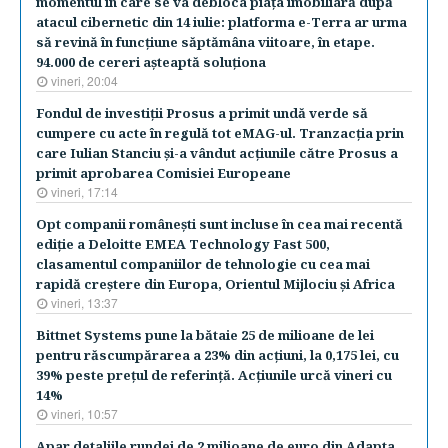
momentul în care se va debloca piaţa imobiliară după
atacul cibernetic din 14 iulie: platforma e-Terra ar urma
să revină în funcţiune săptămâna viitoare, în etape.
94.000 de cereri aşteaptă soluţiona
vineri, 20:04
Fondul de investiţii Prosus a primit undă verde să
cumpere cu acte în regulă tot eMAG-ul. Tranzacţia prin
care Iulian Stanciu şi-a vândut acţiunile către Prosus a
primit aprobarea Comisiei Europeane
vineri, 17:14
Opt companii româneşti sunt incluse în cea mai recentă
ediţie a Deloitte EMEA Technology Fast 500,
clasamentul companiilor de tehnologie cu cea mai
rapidă creştere din Europa, Orientul Mijlociu şi Africa
vineri, 13:37
Bittnet Systems pune la bătaie 25 de milioane de lei
pentru răscumpărarea a 23% din acţiuni, la 0,175 lei, cu
39% peste preţul de referinţă. Acţiunile urcă vineri cu
14%
vineri, 10:57
Apar detaliile rundei de 2 milioane de euro din Adapta