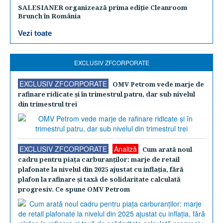
SALESIANER organizează prima ediție Cleanroom
Brunch în România
Vezi toate
EXCLUSIV ZFCORPORATE
EXCLUSIV ZFCORPORATE
OMV Petrom vede marje de
rafinare ridicate şi în trimestrul patru, dar sub nivelul
din trimestrul trei
EXCLUSIV ZFCORPORATE
Analiză
Cum arată noul
cadru pentru piaţa carburanţilor: marje de retail
plafonate la nivelul din 2025 ajustat cu inflaţia, fără
plafon la rafinare şi taxă de solidaritate calculată
progresiv. Ce spune OMV Petrom