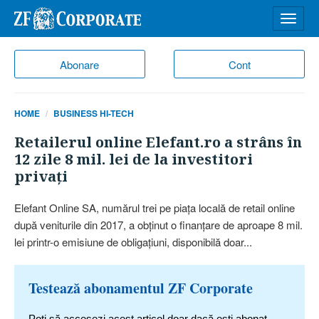
Desch
meniu
Abonare
Cont
HOME
BUSINESS HI-TECH
Retailerul online Elefant.ro a strâns în
12 zile 8 mil. lei de la investitori
privaţi
Elefant Online SA, numărul trei pe piaţa locală de retail online
după veniturile din 2017, a obţinut o finanţare de aproape 8 mil.
lei printr-o emisiune de obligaţiuni, disponibilă doar...
Testează abonamentul ZF Corporate
Poți să accesezi acest articol doar dacă ești abonat