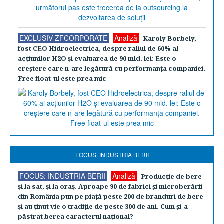
EXCLUSIV ZFCORPORATE
Analiză
Karoly Borbely,
fost CEO Hidroelectrica, despre raliul de 60% al
acţiunilor H2O şi evaluarea de 90 mld. lei: Este o
creştere care n-are legătură cu performanţa companiei.
Free float-ul este prea mic
FOCUS: INDUSTRIA BERII
FOCUS: INDUSTRIA BERII
Analiză
Producţie de bere
şi la sat, şi la oraş. Aproape 90 de fabrici şi microberării
din România pun pe piaţă peste 200 de branduri de bere
şi au ţinut vie o tradiţie de peste 300 de ani. Cum şi-a
păstrat berea caracterul naţional?