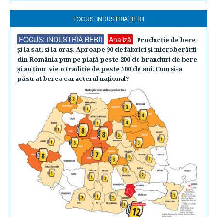
FOCUS: INDUSTRIA BERII
FOCUS: INDUSTRIA BERII
Analiză
Producţie de bere
şi la sat, şi la oraş. Aproape 90 de fabrici şi microberării
din România pun pe piaţă peste 200 de branduri de bere
şi au ţinut vie o tradiţie de peste 300 de ani. Cum şi-a
păstrat berea caracterul naţional?