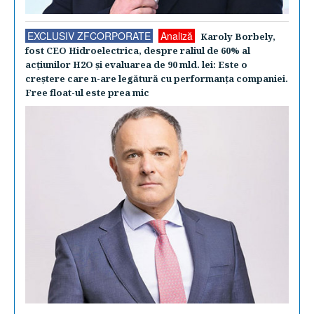
EXCLUSIV ZFCORPORATE
Analiză
Karoly Borbely,
fost CEO Hidroelectrica, despre raliul de 60% al
acţiunilor H2O şi evaluarea de 90 mld. lei: Este o
creştere care n-are legătură cu performanţa companiei.
Free float-ul este prea mic