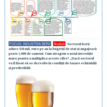
FOCUS: INDUSTRIA BERII
Analiză
Sectorul berii
aduce 350 mil. euro pe an la bugetul de stat şi angajează
peste 5.000 de oameni. Cum atragem o nouă investiţie
mare pentru a multiplica aceste cifre? „Dacă sectorul
va fi lăsat să se dezvolte în condiţii de taxare echitabilă
şi predictibilă