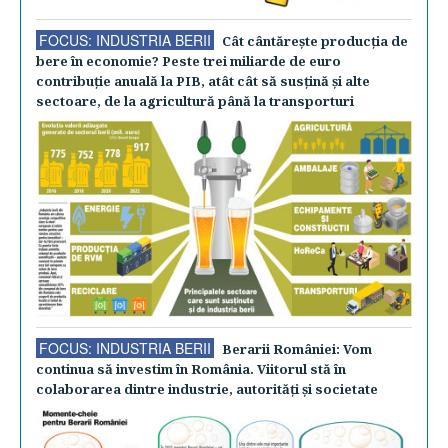
FOCUS: INDUSTRIA BERII
Cât cântăreşte producţia de
bere în economie? Peste trei miliarde de euro
contribuţie anuală la PIB, atât cât să susţină şi alte
sectoare, de la agricultură până la transporturi
FOCUS: INDUSTRIA BERII
Berarii României: Vom
continua să investim în România. Viitorul stă în
colaborarea dintre industrie, autorităţi şi societate