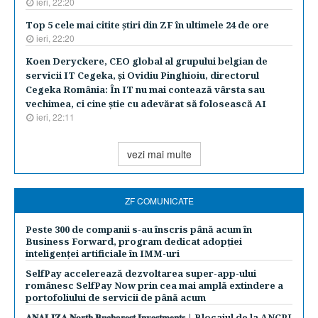
ieri, 22:20
Top 5 cele mai citite ştiri din ZF în ultimele 24 de ore
ieri, 22:20
Koen Deryckere, CEO global al grupului belgian de
servicii IT Cegeka, şi Ovidiu Pinghioiu, directorul
Cegeka România: În IT nu mai contează vârsta sau
vechimea, ci cine ştie cu adevărat să folosească AI
ieri, 22:11
vezi mai multe
ZF COMUNICATE
Peste 300 de companii s-au înscris până acum în
Business Forward, program dedicat adopției
inteligenței artificiale în IMM-uri
SelfPay accelerează dezvoltarea super-app-ului
românesc SelfPay Now prin cea mai amplă extindere a
portofoliului de servicii de până acum
𝐀𝐍𝐀𝐋𝐈𝐙𝐀 𝐍𝐨𝐫𝐭𝐡 𝐁𝐮𝐜𝐡𝐚𝐫𝐞𝐬𝐭 𝐈𝐧𝐯𝐞𝐬𝐭𝐦𝐞𝐧𝐭𝐬 | Blocajul de la ANCPI