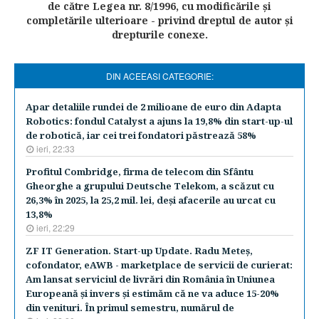
de către Legea nr. 8/1996, cu modificările şi
completările ulterioare - privind dreptul de autor şi
drepturile conexe.
DIN ACEEASI CATEGORIE:
Apar detaliile rundei de 2 milioane de euro din Adapta
Robotics: fondul Catalyst a ajuns la 19,8% din start-up-ul
de robotică, iar cei trei fondatori păstrează 58%
ieri, 22:33
Profitul Combridge, firma de telecom din Sfântu
Gheorghe a grupului Deutsche Telekom, a scăzut cu
26,3% în 2025, la 25,2 mil. lei, deşi afacerile au urcat cu
13,8%
ieri, 22:29
ZF IT Generation. Start-up Update. Radu Meteş,
cofondator, eAWB - marketplace de servicii de curierat:
Am lansat serviciul de livrări din România în Uniunea
Europeană şi invers şi estimăm că ne va aduce 15-20%
din venituri. În primul semestru, numărul de