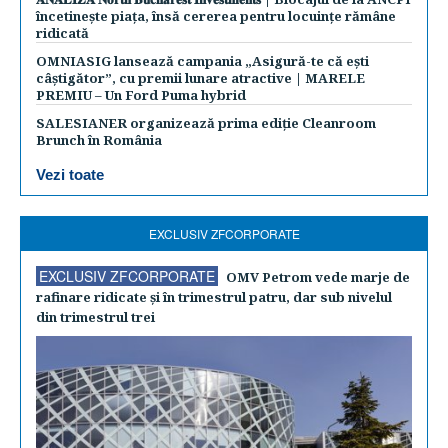
încetinește piața, însă cererea pentru locuințe rămâne
ridicată
OMNIASIG lansează campania „Asigură-te că ești
câștigător”, cu premii lunare atractive | MARELE
PREMIU – Un Ford Puma hybrid
SALESIANER organizează prima ediție Cleanroom
Brunch în România
Vezi toate
EXCLUSIV ZFCORPORATE
EXCLUSIV ZFCORPORATE
OMV Petrom vede marje de
rafinare ridicate şi în trimestrul patru, dar sub nivelul
din trimestrul trei