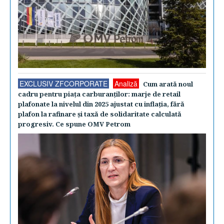
EXCLUSIV ZFCORPORATE
Analiză
Cum arată noul
cadru pentru piaţa carburanţilor: marje de retail
plafonate la nivelul din 2025 ajustat cu inflaţia, fără
plafon la rafinare şi taxă de solidaritate calculată
progresiv. Ce spune OMV Petrom