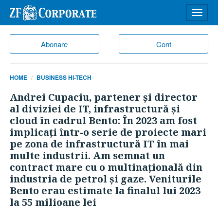
Desch
meniu
Abonare
Cont
HOME
BUSINESS HI-TECH
Andrei Cupaciu, partener şi director
al diviziei de IT, infrastructură şi
cloud în cadrul Bento: În 2023 am fost
implicaţi într-o serie de proiecte mari
pe zona de infrastructură IT în mai
multe industrii. Am semnat un
contract mare cu o multinaţională din
industria de petrol şi gaze. Veniturile
Bento erau estimate la finalul lui 2023
la 55 milioane lei