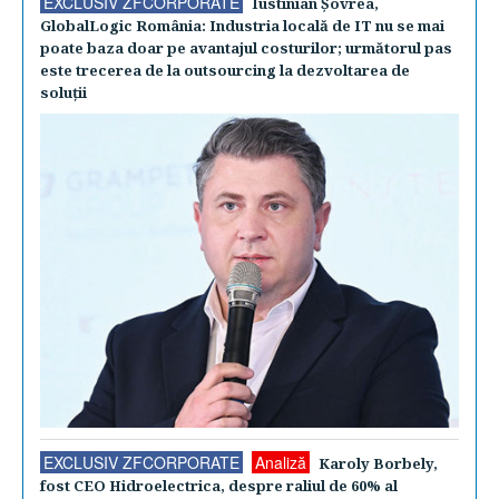
EXCLUSIV ZFCORPORATE
Iustinian Şovrea,
GlobalLogic România: Industria locală de IT nu se mai
poate baza doar pe avantajul costurilor; următorul pas
este trecerea de la outsourcing la dezvoltarea de
soluţii
EXCLUSIV ZFCORPORATE
Analiză
Karoly Borbely,
fost CEO Hidroelectrica, despre raliul de 60% al