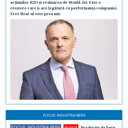
acţiunilor H2O şi evaluarea de 90 mld. lei: Este o
creştere care n-are legătură cu performanţa companiei.
Free float-ul este prea mic
FOCUS: INDUSTRIA BERII
FOCUS: INDUSTRIA BERII
Analiză
Producţie de bere