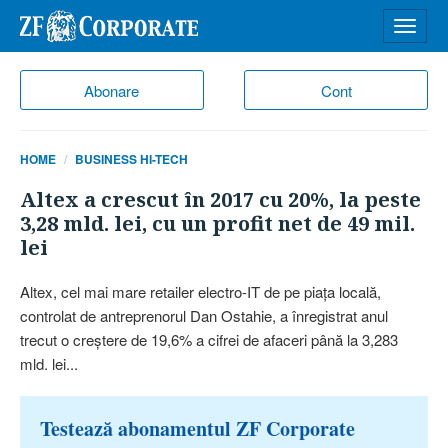
Desch
meniu
Abonare
Cont
HOME
BUSINESS HI-TECH
Altex a crescut în 2017 cu 20%, la peste
3,28 mld. lei, cu un profit net de 49 mil.
lei
Altex, cel mai mare retailer electro-IT de pe piaţa locală,
controlat de antreprenorul Dan Ostahie, a înregistrat anul
trecut o creştere de 19,6% a cifrei de afaceri până la 3,283
mld. lei...
Testează abonamentul ZF Corporate