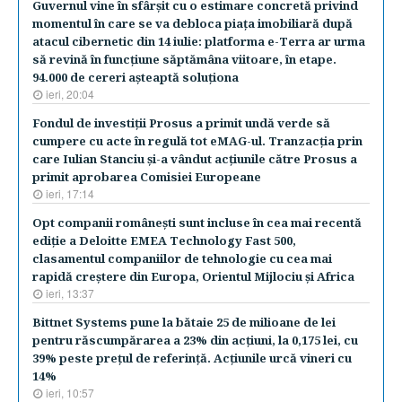
Guvernul vine în sfârşit cu o estimare concretă privind
momentul în care se va debloca piaţa imobiliară după
atacul cibernetic din 14 iulie: platforma e-Terra ar urma
să revină în funcţiune săptămâna viitoare, în etape.
94.000 de cereri aşteaptă soluţiona
ieri, 20:04
Fondul de investiţii Prosus a primit undă verde să
cumpere cu acte în regulă tot eMAG-ul. Tranzacţia prin
care Iulian Stanciu şi-a vândut acţiunile către Prosus a
primit aprobarea Comisiei Europeane
ieri, 17:14
Opt companii româneşti sunt incluse în cea mai recentă
ediţie a Deloitte EMEA Technology Fast 500,
clasamentul companiilor de tehnologie cu cea mai
rapidă creştere din Europa, Orientul Mijlociu şi Africa
ieri, 13:37
Bittnet Systems pune la bătaie 25 de milioane de lei
pentru răscumpărarea a 23% din acţiuni, la 0,175 lei, cu
39% peste preţul de referinţă. Acţiunile urcă vineri cu
14%
ieri, 10:57