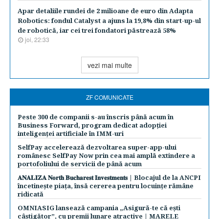
Apar detaliile rundei de 2 milioane de euro din Adapta
Robotics: fondul Catalyst a ajuns la 19,8% din start-up-ul
de robotică, iar cei trei fondatori păstrează 58%
joi, 22:33
vezi mai multe
ZF COMUNICATE
Peste 300 de companii s-au înscris până acum în
Business Forward, program dedicat adopției
inteligenței artificiale în IMM-uri
SelfPay accelerează dezvoltarea super-app-ului
românesc SelfPay Now prin cea mai amplă extindere a
portofoliului de servicii de până acum
𝐀𝐍𝐀𝐋𝐈𝐙𝐀 𝐍𝐨𝐫𝐭𝐡 𝐁𝐮𝐜𝐡𝐚𝐫𝐞𝐬𝐭 𝐈𝐧𝐯𝐞𝐬𝐭𝐦𝐞𝐧𝐭𝐬 | Blocajul de la ANCPI
încetinește piața, însă cererea pentru locuințe rămâne
ridicată
OMNIASIG lansează campania „Asigură-te că ești
câștigător”, cu premii lunare atractive | MARELE