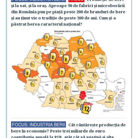
şi la sat, şi la oraş. Aproape 90 de fabrici şi microberării
din România pun pe piaţă peste 200 de branduri de bere
şi au ţinut vie o tradiţie de peste 300 de ani. Cum şi-a
păstrat berea caracterul naţional?
FOCUS: INDUSTRIA BERII
Cât cântăreşte producţia de
bere în economie? Peste trei miliarde de euro
contribuţie anuală la PIB, atât cât să susţină şi alte