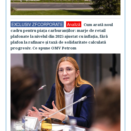
EXCLUSIV ZFCORPORATE
Analiză
Cum arată noul
cadru pentru piaţa carburanţilor: marje de retail
plafonate la nivelul din 2025 ajustat cu inflaţia, fără
plafon la rafinare şi taxă de solidaritate calculată
progresiv. Ce spune OMV Petrom