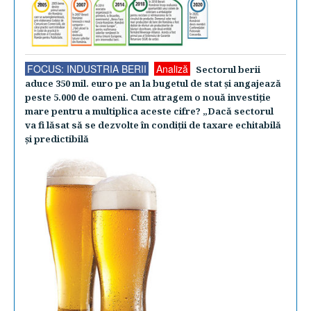
FOCUS: INDUSTRIA BERII
Analiză
Sectorul berii
aduce 350 mil. euro pe an la bugetul de stat şi angajează
peste 5.000 de oameni. Cum atragem o nouă investiţie
mare pentru a multiplica aceste cifre? „Dacă sectorul
va fi lăsat să se dezvolte în condiţii de taxare echitabilă
şi predictibilă