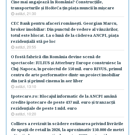
Cine mai angajează în România? Construcţiile,
transporturile şi HoReCa ţin piaţa muncii în mişcare
astăzi, 21:30
CEC Bank pentru afaceri româneşti. Georgian Marcu,
broker imobiliar: Din punctul de vedere al vânzărilor,
totul este blocat. La o lună de la căderea ANCPI, piaţa
rezidenţială stă pe loc
astăzi, 20:55
O fostă fabrică din România devine scenă de
spectacole: IULIUS şi Atterbury Europe construiesc la
Cluj-Napoca, în proiectul de 550 mil. euro RIVUS, primul
centru de arte performative dintr-un proiect imobiliar
din ţară şi primul cinema în aer liber
astăzi, 13:10
Ipotecare.ro: Blocajul informatic de la ANCPI amână
credite ipotecare de peste 437 mil. euro şi tranzacţii
rezidenţiale de peste 1 mld. euro
astăzi, 10:20
Colliers a revizuit în scădere estimarea privind livrările
de spaţii de retail în 2026, la aproximativ 150.000 de metri