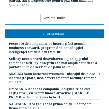
pătraţi, dar perspectivele pentru 2027 sunt mai bune
astăzi, 10:19
vezi mai multe
ZF COMUNICATE
Peste 300 de companii s-au înscris până acum în
Business Forward, program dedicat adopției
inteligenței artificiale în IMM-uri
SelfPay accelerează dezvoltarea super-app-ului
românesc SelfPay Now prin cea mai amplă extindere a
portofoliului de servicii de până acum
𝐀𝐍𝐀𝐋𝐈𝐙𝐀 𝐍𝐨𝐫𝐭𝐡 𝐁𝐮𝐜𝐡𝐚𝐫𝐞𝐬𝐭 𝐈𝐧𝐯𝐞𝐬𝐭𝐦𝐞𝐧𝐭𝐬 | Blocajul de la ANCPI
încetinește piața, însă cererea pentru locuințe rămâne
ridicată
OMNIASIG lansează campania „Asigură-te că ești
câștigător”, cu premii lunare atractive | MARELE
PREMIU – Un Ford Puma hybrid
SALESIANER organizează prima ediție Cleanroom
Brunch în România