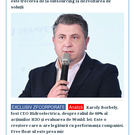
este trecerea de la outsourcing la dezvoltarea de
soluţii
EXCLUSIV ZFCORPORATE
Analiză
Karoly Borbely,
fost CEO Hidroelectrica, despre raliul de 60% al
acţiunilor H2O şi evaluarea de 90 mld. lei: Este o
creştere care n-are legătură cu performanţa companiei.
Free float-ul este prea mic