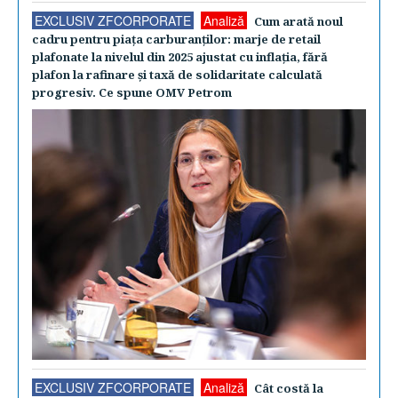
EXCLUSIV ZFCORPORATE
Analiză
Cum arată noul
cadru pentru piaţa carburanţilor: marje de retail
plafonate la nivelul din 2025 ajustat cu inflaţia, fără
plafon la rafinare şi taxă de solidaritate calculată
progresiv. Ce spune OMV Petrom
EXCLUSIV ZFCORPORATE
Analiză
Cât costă la