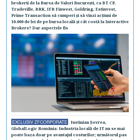
brokerii de la Bursa de Valori Bucureşti, ca BT CP,
Tradeville, BRK, IFB Finwest, Goldring, Estinvest,
Prime Transaction să cumperi şi să vinzi acţiuni de
10.000 de lei de pe bursa locală şi cât costă la Interactive
Brokers? Dar aspectele fis
EXCLUSIV ZFCORPORATE
Iustinian Şovrea,
GlobalLogic România: Industria locală de IT nu se mai
poate baza doar pe avantajul costurilor; următorul pas