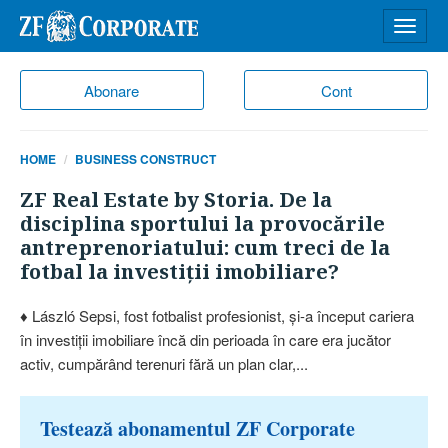
Desch
meniu
Abonare
Cont
HOME
BUSINESS CONSTRUCT
ZF Real Estate by Storia. De la
disciplina sportului la provocările
antreprenoriatului: cum treci de la
fotbal la investiţii imobiliare?
♦ László Sepsi, fost fotbalist profesionist, şi-a început cariera
în investiţii imobiliare încă din perioada în care era jucător
activ, cumpărând terenuri fără un plan clar,...
Testează abonamentul ZF Corporate