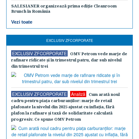
SALESIANER organizează prima ediție Cleanroom
Brunch în România
Vezi toate
EXCLUSIV ZFCORPORATE
EXCLUSIV ZFCORPORATE
OMV Petrom vede marje de
rafinare ridicate şi în trimestrul patru, dar sub nivelul
din trimestrul trei
EXCLUSIV ZFCORPORATE
Analiză
Cum arată noul
cadru pentru piaţa carburanţilor: marje de retail
plafonate la nivelul din 2025 ajustat cu inflaţia, fără
plafon la rafinare şi taxă de solidaritate calculată
progresiv. Ce spune OMV Petrom