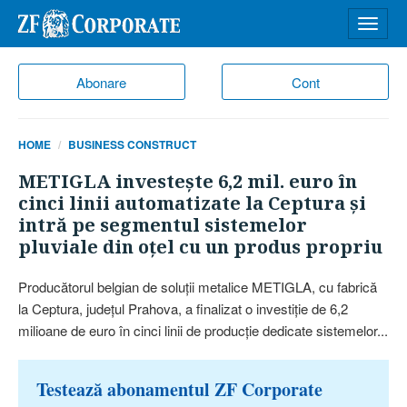
Desch
meniu
Abonare
Cont
HOME
BUSINESS CONSTRUCT
METIGLA investeşte 6,2 mil. euro în
cinci linii automatizate la Ceptura şi
intră pe segmentul sistemelor
pluviale din oţel cu un produs propriu
Producătorul belgian de soluţii metalice METIGLA, cu fabrică
la Ceptura, judeţul Prahova, a finalizat o investiţie de 6,2
milioane de euro în cinci linii de producţie dedicate sistemelor...
Testează abonamentul ZF Corporate