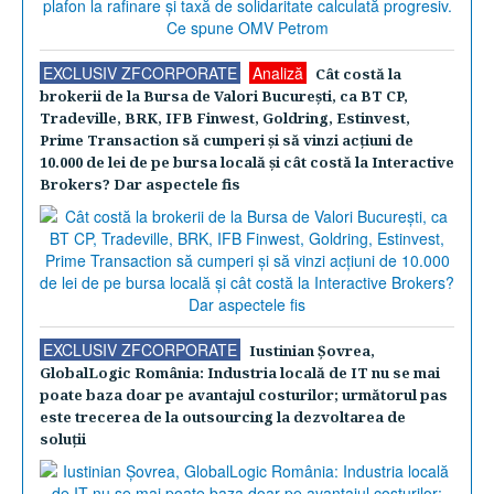
EXCLUSIV ZFCORPORATE
Analiză
Cât costă la
brokerii de la Bursa de Valori Bucureşti, ca BT CP,
Tradeville, BRK, IFB Finwest, Goldring, Estinvest,
Prime Transaction să cumperi şi să vinzi acţiuni de
10.000 de lei de pe bursa locală şi cât costă la Interactive
Brokers? Dar aspectele fis
EXCLUSIV ZFCORPORATE
Iustinian Şovrea,
GlobalLogic România: Industria locală de IT nu se mai
poate baza doar pe avantajul costurilor; următorul pas
este trecerea de la outsourcing la dezvoltarea de
soluţii