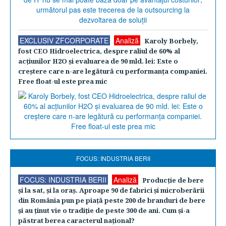
EXCLUSIV ZFCORPORATE
Analiză
Karoly Borbely,
fost CEO Hidroelectrica, despre raliul de 60% al
acţiunilor H2O şi evaluarea de 90 mld. lei: Este o
creştere care n-are legătură cu performanţa companiei.
Free float-ul este prea mic
FOCUS: INDUSTRIA BERII
FOCUS: INDUSTRIA BERII
Analiză
Producţie de bere
şi la sat, şi la oraş. Aproape 90 de fabrici şi microberării
din România pun pe piaţă peste 200 de branduri de bere
şi au ţinut vie o tradiţie de peste 300 de ani. Cum şi-a
păstrat berea caracterul naţional?