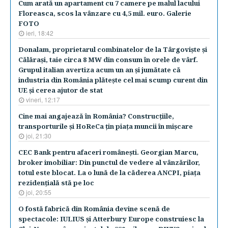
Cum arată un apartament cu 7 camere pe malul lacului
Floreasca, scos la vânzare cu 4,5 mil. euro. Galerie
FOTO
ieri, 18:42
Donalam, proprietarul combinatelor de la Târgovişte şi
Călăraşi, taie circa 8 MW din consum în orele de vârf.
Grupul italian avertiza acum un an şi jumătate că
industria din România plăteşte cel mai scump curent din
UE şi cerea ajutor de stat
vineri, 12:17
Cine mai angajează în România? Construcţiile,
transporturile şi HoReCa ţin piaţa muncii în mişcare
joi, 21:30
CEC Bank pentru afaceri româneşti. Georgian Marcu,
broker imobiliar: Din punctul de vedere al vânzărilor,
totul este blocat. La o lună de la căderea ANCPI, piaţa
rezidenţială stă pe loc
joi, 20:55
O fostă fabrică din România devine scenă de
spectacole: IULIUS şi Atterbury Europe construiesc la