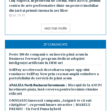
Cluj-Napoca, în proiectul de 550 mil. euro RIVUS, primul
centru de arte performative dintr-un proiect imobiliar
din ţară şi primul cinema în aer liber
joi, 13:10
vezi mai multe
ZF COMUNICATE
Peste 300 de companii s-au înscris până acum în
Business Forward, program dedicat adopției
inteligenței artificiale în IMM-uri
SelfPay accelerează dezvoltarea super-app-ului
românesc SelfPay Now prin cea mai amplă extindere a
portofoliului de servicii de până acum
𝐀𝐍𝐀𝐋𝐈𝐙𝐀 𝐍𝐨𝐫𝐭𝐡 𝐁𝐮𝐜𝐡𝐚𝐫𝐞𝐬𝐭 𝐈𝐧𝐯𝐞𝐬𝐭𝐦𝐞𝐧𝐭𝐬 | Blocajul de la ANCPI
încetinește piața, însă cererea pentru locuințe rămâne
ridicată
OMNIASIG lansează campania „Asigură-te că ești
câștigător”, cu premii lunare atractive | MARELE
PREMIU – Un Ford Puma hybrid