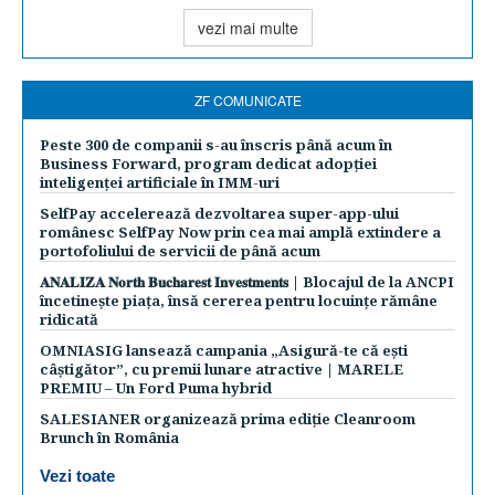
vezi mai multe
ZF COMUNICATE
Peste 300 de companii s-au înscris până acum în
Business Forward, program dedicat adopției
inteligenței artificiale în IMM-uri
SelfPay accelerează dezvoltarea super-app-ului
românesc SelfPay Now prin cea mai amplă extindere a
portofoliului de servicii de până acum
𝐀𝐍𝐀𝐋𝐈𝐙𝐀 𝐍𝐨𝐫𝐭𝐡 𝐁𝐮𝐜𝐡𝐚𝐫𝐞𝐬𝐭 𝐈𝐧𝐯𝐞𝐬𝐭𝐦𝐞𝐧𝐭𝐬 | Blocajul de la ANCPI
încetinește piața, însă cererea pentru locuințe rămâne
ridicată
OMNIASIG lansează campania „Asigură-te că ești
câștigător”, cu premii lunare atractive | MARELE
PREMIU – Un Ford Puma hybrid
SALESIANER organizează prima ediție Cleanroom
Brunch în România
Vezi toate