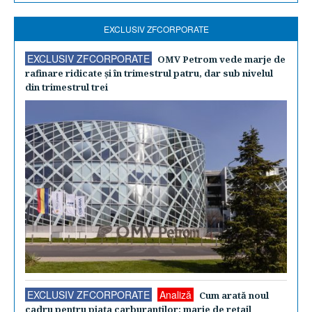
EXCLUSIV ZFCORPORATE
EXCLUSIV ZFCORPORATE
OMV Petrom vede marje de
rafinare ridicate şi în trimestrul patru, dar sub nivelul
din trimestrul trei
EXCLUSIV ZFCORPORATE
Analiză
Cum arată noul
cadru pentru piaţa carburanţilor: marje de retail