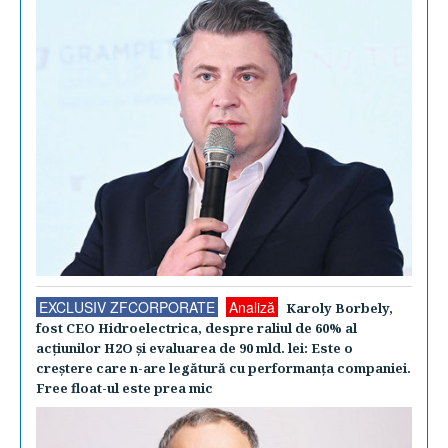
EXCLUSIV ZFCORPORATE
Analiză
Karoly Borbely,
fost CEO Hidroelectrica, despre raliul de 60% al
acţiunilor H2O şi evaluarea de 90 mld. lei: Este o
creştere care n-are legătură cu performanţa companiei.
Free float-ul este prea mic