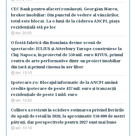
CEC Bank pentru afaceri româneşti. Georgian Marcu,
broker imobiliar: Din punctul de vedere al vânzărilor,
totul este blocat. La o lună de la căderea ANCPI, piaţa
rezidenţială stă pe loc
ieri, 20:55
O fostă fabrică din România devine scenă de
spectacole: IULIUS şi Atterbury Europe construiesc la
Cluj-Napoca, în proiectul de 550 mil. euro RIVUS, primul
centru de arte performative dintr-un proiect imobiliar
din ţară şi primul cinema în aer liber
ieri, 13:10
Ipotecare.ro: Blocajul informatic de la ANCPI amână
credite ipotecare de peste 437 mil. euro şi tranzacţii
rezidenţiale de peste 1 mld. euro
ieri, 10:20
Colliers a revizuit în scădere estimarea privind livrările
de spaţii de retail în 2026, la aproximativ 150.000 de metri
pătraţi, dar perspectivele pentru 2027 sunt mai bune
ieri, 10:19