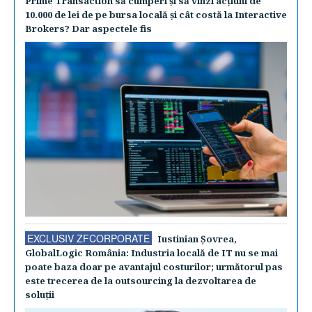
Prime Transaction să cumperi şi să vinzi acţiuni de
10.000 de lei de pe bursa locală şi cât costă la Interactive
Brokers? Dar aspectele fis
EXCLUSIV ZFCORPORATE
Iustinian Şovrea,
GlobalLogic România: Industria locală de IT nu se mai
poate baza doar pe avantajul costurilor; următorul pas
este trecerea de la outsourcing la dezvoltarea de
soluţii