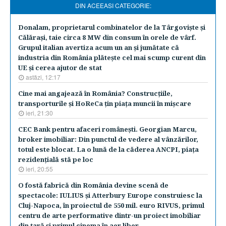
DIN ACEEASI CATEGORIE:
Donalam, proprietarul combinatelor de la Târgovişte şi
Călăraşi, taie circa 8 MW din consum în orele de vârf.
Grupul italian avertiza acum un an şi jumătate că
industria din România plăteşte cel mai scump curent din
UE şi cerea ajutor de stat
astăzi, 12:17
Cine mai angajează în România? Construcţiile,
transporturile şi HoReCa ţin piaţa muncii în mişcare
ieri, 21:30
CEC Bank pentru afaceri româneşti. Georgian Marcu,
broker imobiliar: Din punctul de vedere al vânzărilor,
totul este blocat. La o lună de la căderea ANCPI, piaţa
rezidenţială stă pe loc
ieri, 20:55
O fostă fabrică din România devine scenă de
spectacole: IULIUS şi Atterbury Europe construiesc la
Cluj-Napoca, în proiectul de 550 mil. euro RIVUS, primul
centru de arte performative dintr-un proiect imobiliar
din ţară şi primul cinema în aer liber