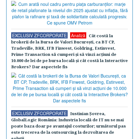
EXCLUSIV ZFCORPORATE
Analiză
Cât costă la
brokerii de la Bursa de Valori Bucureşti, ca BT CP,
Tradeville, BRK, IFB Finwest, Goldring, Estinvest,
Prime Transaction să cumperi şi să vinzi acţiuni de
10.000 de lei de pe bursa locală şi cât costă la Interactive
Brokers? Dar aspectele fis
EXCLUSIV ZFCORPORATE
Iustinian Şovrea,
GlobalLogic România: Industria locală de IT nu se mai
poate baza doar pe avantajul costurilor; următorul pas
este trecerea de la outsourcing la dezvoltarea de
soluţii