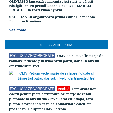
OMNIASIG lansează campania „Asigură-te că ești
câștigător”, cu premii lunare atractive | MARELE
PREMIU – Un Ford Puma hybrid
SALESIANER organizează prima ediție Cleanroom
Brunch în România
Vezi toate
EXCLUSIV ZFCORPORATE
EXCLUSIV ZFCORPORATE
OMV Petrom vede marje de
rafinare ridicate şi în trimestrul patru, dar sub nivelul
din trimestrul trei
EXCLUSIV ZFCORPORATE
Analiză
Cum arată noul
cadru pentru piaţa carburanţilor: marje de retail
plafonate la nivelul din 2025 ajustat cu inflaţia, fără
plafon la rafinare şi taxă de solidaritate calculată
progresiv. Ce spune OMV Petrom