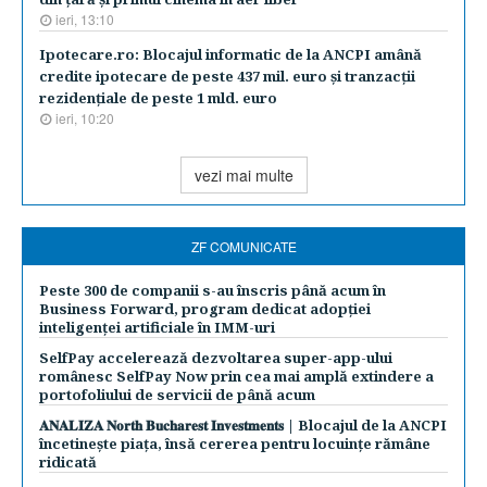
ieri, 13:10
Ipotecare.ro: Blocajul informatic de la ANCPI amână
credite ipotecare de peste 437 mil. euro şi tranzacţii
rezidenţiale de peste 1 mld. euro
ieri, 10:20
vezi mai multe
ZF COMUNICATE
Peste 300 de companii s-au înscris până acum în
Business Forward, program dedicat adopției
inteligenței artificiale în IMM-uri
SelfPay accelerează dezvoltarea super-app-ului
românesc SelfPay Now prin cea mai amplă extindere a
portofoliului de servicii de până acum
𝐀𝐍𝐀𝐋𝐈𝐙𝐀 𝐍𝐨𝐫𝐭𝐡 𝐁𝐮𝐜𝐡𝐚𝐫𝐞𝐬𝐭 𝐈𝐧𝐯𝐞𝐬𝐭𝐦𝐞𝐧𝐭𝐬 | Blocajul de la ANCPI
încetinește piața, însă cererea pentru locuințe rămâne
ridicată