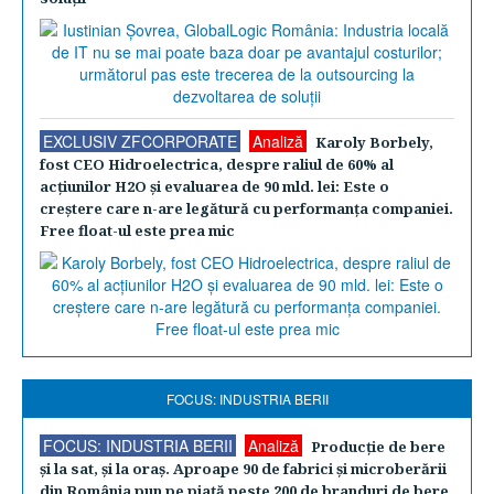
EXCLUSIV ZFCORPORATE
Analiză
Karoly Borbely,
fost CEO Hidroelectrica, despre raliul de 60% al
acţiunilor H2O şi evaluarea de 90 mld. lei: Este o
creştere care n-are legătură cu performanţa companiei.
Free float-ul este prea mic
FOCUS: INDUSTRIA BERII
FOCUS: INDUSTRIA BERII
Analiză
Producţie de bere
şi la sat, şi la oraş. Aproape 90 de fabrici şi microberării
din România pun pe piaţă peste 200 de branduri de bere