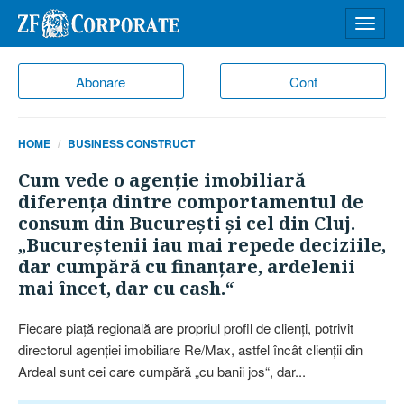
Desch
meniu
Abonare
Cont
HOME
BUSINESS CONSTRUCT
Cum vede o agenţie imobiliară
diferenţa dintre comportamentul de
consum din Bucureşti şi cel din Cluj.
„Bucureştenii iau mai repede deciziile,
dar cumpără cu finanţare, ardelenii
mai încet, dar cu cash.“
Fiecare piaţă regională are propriul profil de clienţi, potrivit
directorul agenţiei imobiliare Re/Max, astfel încât clienţii din
Ardeal sunt cei care cumpără „cu banii jos“, dar...