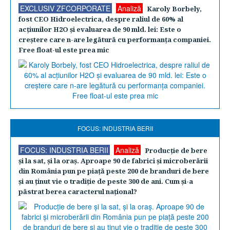
EXCLUSIV ZFCORPORATE
Analiză
Karoly Borbely,
fost CEO Hidroelectrica, despre raliul de 60% al
acţiunilor H2O şi evaluarea de 90 mld. lei: Este o
creştere care n-are legătură cu performanţa companiei.
Free float-ul este prea mic
FOCUS: INDUSTRIA BERII
FOCUS: INDUSTRIA BERII
Analiză
Producţie de bere
şi la sat, şi la oraş. Aproape 90 de fabrici şi microberării
din România pun pe piaţă peste 200 de branduri de bere
şi au ţinut vie o tradiţie de peste 300 de ani. Cum şi-a
păstrat berea caracterul naţional?