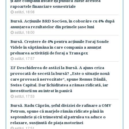
şi alte companii listate îşi publică zilele acestea
rapoartele financiare semestriale
astăzi, 18:08
Bursă. Acţiunile BRD SocGen, în coborâre cu 4% după
anunţarea rezultatelor din primele şase luni
astăzi, 18:00
Bursă. Creştere de 4% pentru acţiunile Foraj Sonde
Videle în săptămâna în care compania a anunţat
preluarea activităţii de foraj a Transgex
astăzi, 17:57
ZF Deschiderea de astăzi la Bursă. A ajuns criza
provocată de secetă la bursă? „Este o situaţie nouă
care provoacă nervozitate“, spune Remus Dănilă,
Swiss Capital. Dar lichiditatea a rămas ridicată, iar
investitorii nu au intrat în panică
astăzi, 17:53
Bursă. Radu Căprău, şeful diviziei de rafinare a OMV
Petrom, spune că marjele rămân ridicate până în
septembrie şi că trimestrul al patrulea va aduce o
relaxare, susţinută de piaţa motorinei
astăzi, 17:51