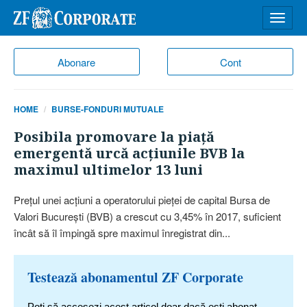
Desch
meniu
Abonare
Cont
HOME
BURSE-FONDURI MUTUALE
Posibila promovare la piaţă
emergentă urcă acţiunile BVB la
maximul ultimelor 13 luni
Preţul unei acţiuni a operatorului pieţei de capital Bursa de
Valori Bucureşti (BVB) a crescut cu 3,45% în 2017, suficient
încât să îl împingă spre ma­xi­mul înregistrat din...
Testează abonamentul ZF Corporate
Poți să accesezi acest articol doar dacă ești abonat