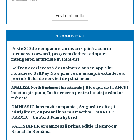
vezi mai multe
ZF COMUNICATE
Peste 300 de companii s-au înscris până acum în
Business Forward, program dedicat adopției
inteligenței artificiale în IMM-uri
SelfPay accelerează dezvoltarea super-app-ului
românesc SelfPay Now prin cea mai amplă extindere a
portofoliului de servicii de până acum
𝐀𝐍𝐀𝐋𝐈𝐙𝐀 𝐍𝐨𝐫𝐭𝐡 𝐁𝐮𝐜𝐡𝐚𝐫𝐞𝐬𝐭 𝐈𝐧𝐯𝐞𝐬𝐭𝐦𝐞𝐧𝐭𝐬 | Blocajul de la ANCPI
încetinește piața, însă cererea pentru locuințe rămâne
ridicată
OMNIASIG lansează campania „Asigură-te că ești
câștigător”, cu premii lunare atractive | MARELE
PREMIU – Un Ford Puma hybrid
SALESIANER organizează prima ediție Cleanroom
Brunch în România