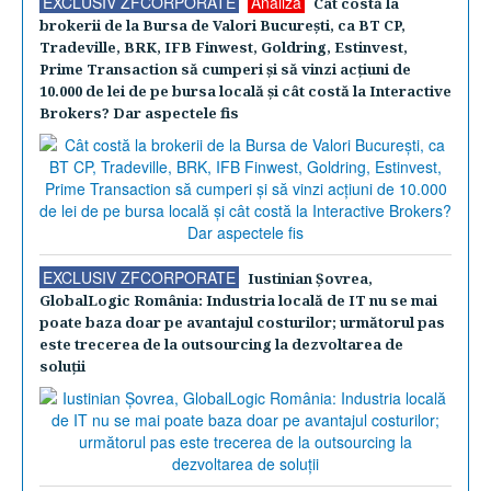
EXCLUSIV ZFCORPORATE
Analiză
Cât costă la
brokerii de la Bursa de Valori Bucureşti, ca BT CP,
Tradeville, BRK, IFB Finwest, Goldring, Estinvest,
Prime Transaction să cumperi şi să vinzi acţiuni de
10.000 de lei de pe bursa locală şi cât costă la Interactive
Brokers? Dar aspectele fis
EXCLUSIV ZFCORPORATE
Iustinian Şovrea,
GlobalLogic România: Industria locală de IT nu se mai
poate baza doar pe avantajul costurilor; următorul pas
este trecerea de la outsourcing la dezvoltarea de
soluţii