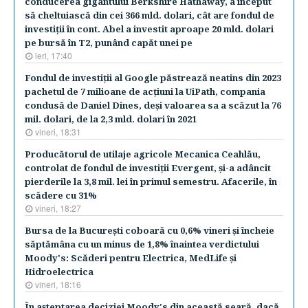
conducerea gigantului Berkshire Hathaway, a început
să cheltuiască din cei 366 mld. dolari, cât are fondul de
investiţii în cont. Abel a investit aproape 20 mld. dolari
pe bursă în T2, punând capăt unei pe
ieri, 17:40
Fondul de investiţii al Google păstrează neatins din 2023
pachetul de 7 milioane de acţiuni la UiPath, compania
condusă de Daniel Dines, deşi valoarea sa a scăzut la 76
mil. dolari, de la 2,3 mld. dolari în 2021
vineri, 18:31
Producătorul de utilaje agricole Mecanica Ceahlău,
controlat de fondul de investiţii Evergent, şi-a adâncit
pierderile la 3,8 mil. lei în primul semestru. Afacerile, în
scădere cu 31%
vineri, 18:27
Bursa de la Bucureşti coboară cu 0,6% vineri şi încheie
săptămâna cu un minus de 1,8% înaintea verdictului
Moody's: Scăderi pentru Electrica, MedLife şi
Hidroelectrica
vineri, 18:16
În aşteptarea deciziei Moody's din această seară, dacă