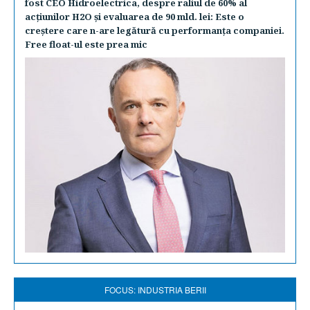
fost CEO Hidroelectrica, despre raliul de 60% al
acţiunilor H2O şi evaluarea de 90 mld. lei: Este o
creştere care n-are legătură cu performanţa companiei.
Free float-ul este prea mic
FOCUS: INDUSTRIA BERII