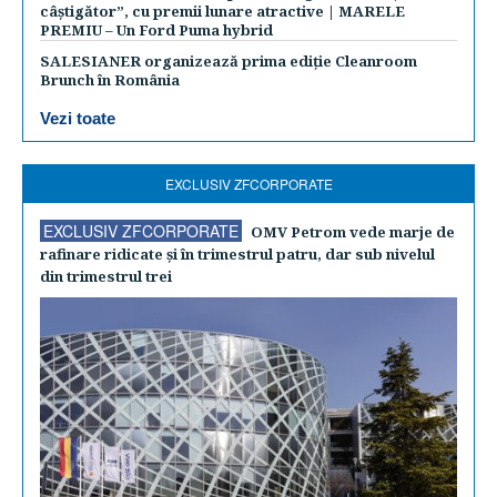
câștigător”, cu premii lunare atractive | MARELE
PREMIU – Un Ford Puma hybrid
SALESIANER organizează prima ediție Cleanroom
Brunch în România
Vezi toate
EXCLUSIV ZFCORPORATE
EXCLUSIV ZFCORPORATE
OMV Petrom vede marje de
rafinare ridicate şi în trimestrul patru, dar sub nivelul
din trimestrul trei