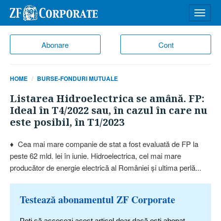
Desch
meniu
Abonare
Cont
HOME
BURSE-FONDURI MUTUALE
Listarea Hidroelectrica se amână. FP:
Ideal în T4/2022 sau, în cazul în care nu
este posibil, în T1/2023
♦ Cea mai mare companie de stat a fost evaluată de FP la
peste 62 mld. lei în iunie. Hidroelectrica, cel mai mare
producător de energie electrică al României şi ultima perlă...
Testează abonamentul ZF Corporate
Poți să accesezi acest articol doar dacă ești abonat