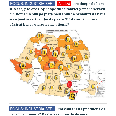
FOCUS: INDUSTRIA BERII
Analiză
Producţie de bere
şi la sat, şi la oraş. Aproape 90 de fabrici şi microberării
din România pun pe piaţă peste 200 de branduri de bere
şi au ţinut vie o tradiţie de peste 300 de ani. Cum şi-a
păstrat berea caracterul naţional?
FOCUS: INDUSTRIA BERII
Cât cântăreşte producţia de
bere în economie? Peste trei miliarde de euro