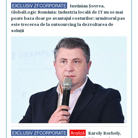
EXCLUSIV ZFCORPORATE
Iustinian Şovrea,
GlobalLogic România: Industria locală de IT nu se mai
poate baza doar pe avantajul costurilor; următorul pas
este trecerea de la outsourcing la dezvoltarea de
soluţii
EXCLUSIV ZFCORPORATE
Analiză
Karoly Borbely,