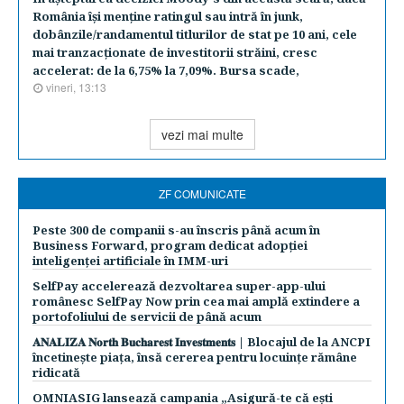
România îşi menţine ratingul sau intră în junk,
dobânzile/randamentul titlurilor de stat pe 10 ani, cele
mai tranzacţionate de investitorii străini, cresc
accelerat: de la 6,75% la 7,09%. Bursa scade,
vineri, 13:13
vezi mai multe
ZF COMUNICATE
Peste 300 de companii s-au înscris până acum în
Business Forward, program dedicat adopției
inteligenței artificiale în IMM-uri
SelfPay accelerează dezvoltarea super-app-ului
românesc SelfPay Now prin cea mai amplă extindere a
portofoliului de servicii de până acum
𝐀𝐍𝐀𝐋𝐈𝐙𝐀 𝐍𝐨𝐫𝐭𝐡 𝐁𝐮𝐜𝐡𝐚𝐫𝐞𝐬𝐭 𝐈𝐧𝐯𝐞𝐬𝐭𝐦𝐞𝐧𝐭𝐬 | Blocajul de la ANCPI
încetinește piața, însă cererea pentru locuințe rămâne
ridicată
OMNIASIG lansează campania „Asigură-te că ești