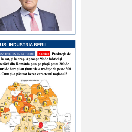
US: INDUSTRIA BERII
S: INDUSTRIA BERII
Analiză
Producţie de
i la sat, şi la oraş. Aproape 90 de fabrici şi
erării din România pun pe piaţă peste 200 de
ri de bere şi au ţinut vie o tradiţie de peste 300
. Cum şi-a păstrat berea caracterul naţional?