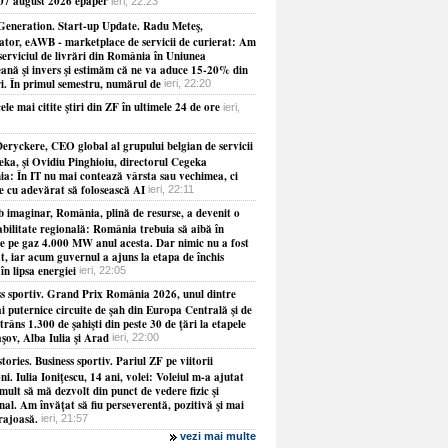
 07 august 2026 epaper
ieri, 22:23
Generation. Start-up Update. Radu Meteş,
ator, eAWB - marketplace de servicii de curierat: Am
serviciul de livrări din România în Uniunea
ană şi invers şi estimăm că ne va aduce 15-20% din
ri. În primul semestru, numărul de
ieri, 22:20
ele mai citite ştiri din ZF în ultimele 24 de ore
ieri,
eryckere, CEO global al grupului belgian de servicii
eka, şi Ovidiu Pinghioiu, directorul Cegeka
a: În IT nu mai contează vârsta sau vechimea, ci
ie cu adevărat să folosească AI
ieri, 22:11
b imaginar, România, plină de resurse, a devenit o
abilitate regională: România trebuia să aibă în
le pe gaz 4.000 MW anul acesta. Dar nimic nu a fost
at, iar acum guvernul a ajuns la etapa de închis
 în lipsa energiei
ieri, 22:05
ss sportiv. Grand Prix România 2026, unul dintre
i puternice circuite de şah din Europa Centrală şi de
strâns 1.300 de şahişti din peste 30 de ţări la etapele
şov, Alba Iulia şi Arad
ieri, 22:00
tories. Business sportiv. Pariul ZF pe viitorii
i. Iulia Ioniţescu, 14 ani, volei: Voleiul m-a ajutat
mult să mă dezvolt din punct de vedere fizic şi
al. Am învăţat să fiu perseverentă, pozitivă şi mai
rajoasă.
ieri, 21:57
vezi mai multe