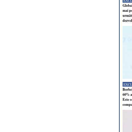
EXC
Global
mai po
următo
dezvol
EXC
Borbel
60% al
Este o
compan