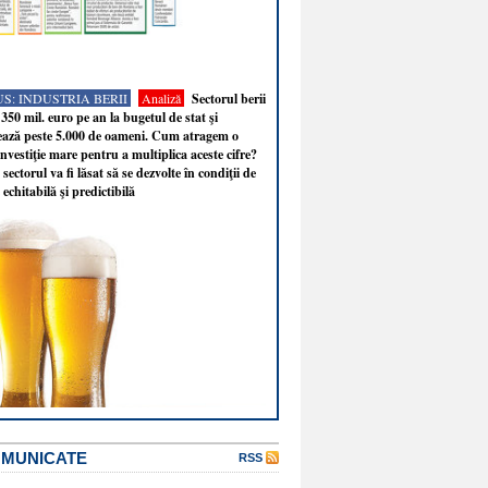
S: INDUSTRIA BERII
Analiză
Sectorul berii
350 mil. euro pe an la bugetul de stat şi
ează peste 5.000 de oameni. Cum atragem o
nvestiţie mare pentru a multiplica aceste cifre?
sectorul va fi lăsat să se dezvolte în condiţii de
 echitabilă şi predictibilă
OMUNICATE
RSS