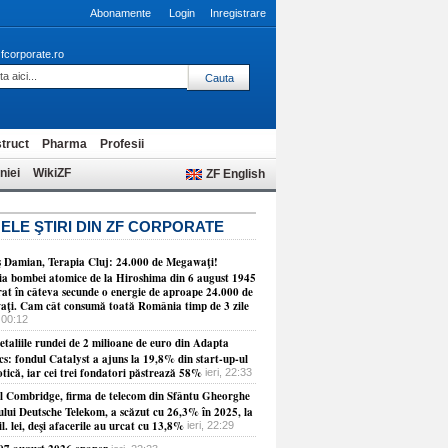
Abonamente
Login
Inregistrare
fcorporate.ro
truct
Pharma
Profesii
niei
WikiZF
ZF English
ELE ŞTIRI DIN ZF CORPORATE
 Damian, Terapia Cluj: 24.000 de Megawaţi!
ia bombei atomice de la Hiroshima din 6 august 1945
erat în câteva secunde o energie de aproape 24.000 de
ţi. Cam cât consumă toată România timp de 3 zile
 00:12
etaliile rundei de 2 milioane de euro din Adapta
cs: fondul Catalyst a ajuns la 19,8% din start-up-ul
tică, iar cei trei fondatori păstrează 58%
ieri, 22:33
ul Combridge, firma de telecom din Sfântu Gheorghe
ului Deutsche Telekom, a scăzut cu 26,3% în 2025, la
l. lei, deşi afacerile au urcat cu 13,8%
ieri, 22:29