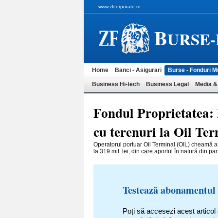
www.zfcorporate.ro
B
URSE
Home
Banci - Asigurari
Burse - Fonduri M
Business Hi-tech
Business Legal
Media &
Fondul Proprietatea: 
cu terenuri la Oil Te
Operatorul portuar Oil Terminal (OIL) cheamă ast
la 319 mil. lei, din care aportul în na­tură din part
Testează abonamentul
Poți să accesezi acest articol