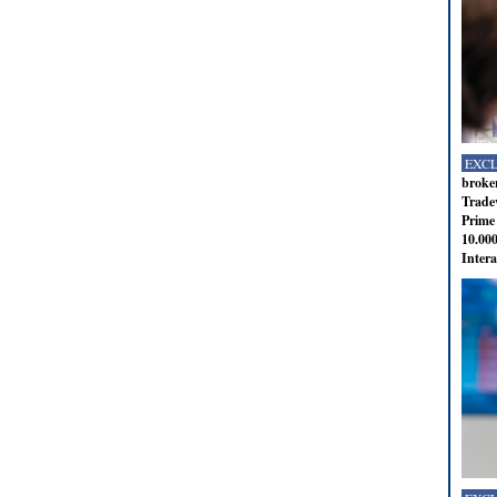
EXC
broker
Tradev
Prime 
10.000
Intera