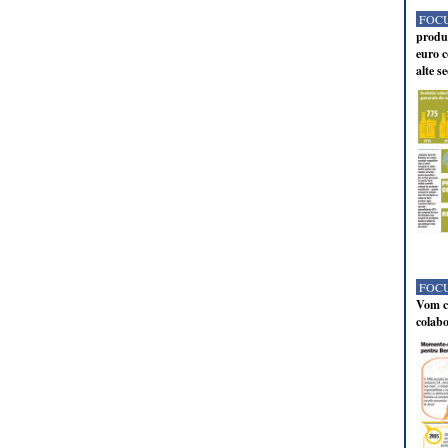
FOCU
produc
euro c
alte s
FOCU
Vom co
colabo