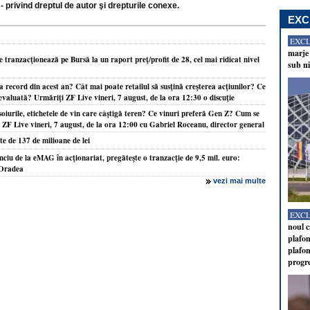
- privind dreptul de autor şi drepturile conexe.
EXC
EXC
marje 
tranzacţionează pe Bursă la un raport preţ/profit de 28, cel mai ridicat nivel
sub ni
 record din acest an? Cât mai poate retailul să susţină creşterea acţiunilor? Ce
aevaluată? Urmăriţi ZF Live vineri, 7 august, de la ora 12:30 o discuţie
oiurile, etichetele de vin care câştigă teren? Ce vinuri preferă Gen Z? Cum se
F Live vineri, 7 august, de la ora 12:00 cu Gabriel Roceanu, director general
e de 137 de milioane de lei
anciu de la eMAG în acţionariat, pregăteşte o tranzacţie de 9,5 mil. euro:
x Oradea
vezi mai multe
EXC
noul c
plafon
plafon
progr