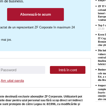
Ediţia
um de business.
ZF IT 
cofond
lansat 
Abonează-te acum
Europe
venitu
Top 5 c
ontactat de un reprezentant ZF Corporate în maximum 24
22:20
Koen D
IT Ceg
 mai jos.
Români
cine şt
Din hu
vulner
centra
finaliz
fabrici
Busine
cele ma
Est, a 
din Bra
Am uitat parola
#supers
campion
foarte 
emoţion
ste destinată exclusiv abonaţilor ZF Corporate. Utilizatorii pot
ales cu
site doar pentru uzul personal sau fără scop direct ori indirect
e sunt protejate de către Legea nr. 8/1996, cu modificările şi