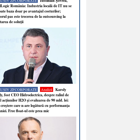
LUSIV ZFCORPORATE
Iustinian Şovrea,
Logic România: Industria locală de IT nu se
ate baza doar pe avantajul costurilor;
rul pas este trecerea de la outsourcing la
tarea de soluţii
LUSIV ZFCORPORATE
Analiză
Karoly
y, fost CEO Hidroelectrica, despre raliul de
 acţiunilor H2O şi evaluarea de 90 mld. lei:
 creştere care n-are legătură cu performanţa
iei. Free float-ul este prea mic