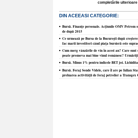
completările ulterioare 
DIN ACEEASI CATEGORIE:
Bursă. Finanţe personale. Acţiunile OMV Petrom se 
de după 2015
Ce urmează pe Bursa de la Bucureşti după creşterea
fac marii investitori când piaţa bursieră este supr
Cum merg vânzările de vin în acest an? Care sunt s
poate promova mai bine vinul românesc? Urmăriţi Z
Bursă. Minus 1% pentru indicele BET joi. Lichiditat
Bursă. Foraj Sonde Videle, care îl are pe Iulian St
preluarea activităţii de foraj petrolier a Transge