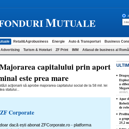
M
z
-FONDURI
UTUALE
utuale
Retail&Agrobusiness
Energie
Auto & Transporturi
Business Cons
 Advertising
Turism & Hoteluri
ZF Print
IMM
Atlasul de business al Româ
Majorarea capitalului prin aport
ULTIM
rminal este prea mare
Dragoş
Exploz
a elib
ăzi acţionarii să apro­be majorarea capitalului social de la 58 mil. lei
Megawa
ea statului...
astăzi,
Apar d
Roboti
de robo
 ZF Corporate
Profit
a grup
25,2 mi
 doar dacă ești abonat ZFCorporate.ro - platforma