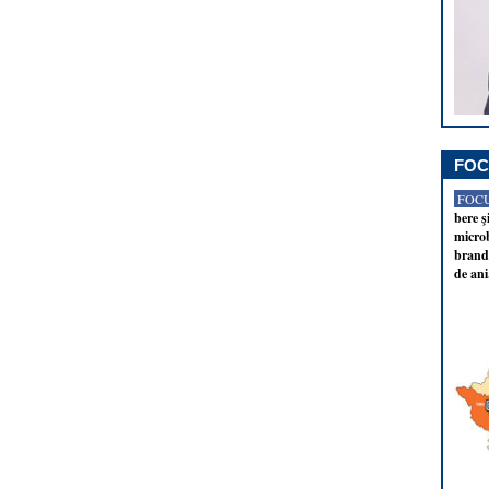
FOC
FOCU
bere ş
microb
brandu
de ani