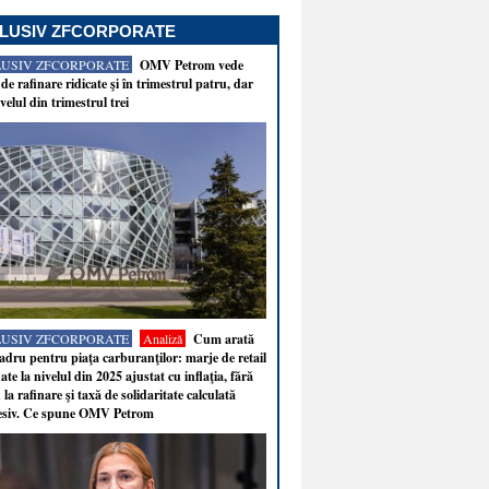
LUSIV ZFCORPORATE
LUSIV ZFCORPORATE
OMV Petrom vede
de rafinare ridicate şi în trimestrul patru, dar
velul din trimestrul trei
LUSIV ZFCORPORATE
Analiză
Cum arată
adru pentru piaţa carburanţilor: marje de retail
ate la nivelul din 2025 ajustat cu inflaţia, fără
 la rafinare şi taxă de solidaritate calculată
esiv. Ce spune OMV Petrom