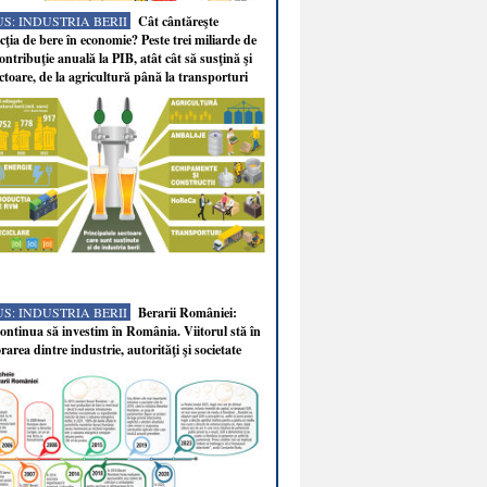
S: INDUSTRIA BERII
Cât cântăreşte
ţia de bere în economie? Peste trei miliarde de
ontribuţie anuală la PIB, atât cât să susţină şi
ectoare, de la agricultură până la transporturi
S: INDUSTRIA BERII
Berarii României:
ntinua să investim în România. Viitorul stă în
rarea dintre industrie, autorităţi şi societate