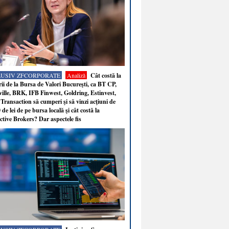
LUSIV ZFCORPORATE
Analiză
Cât costă la
ii de la Bursa de Valori Bucureşti, ca BT CP,
ille, BRK, IFB Finwest, Goldring, Estinvest,
Transaction să cumperi şi să vinzi acţiuni de
 de lei de pe bursa locală şi cât costă la
ctive Brokers? Dar aspectele fis