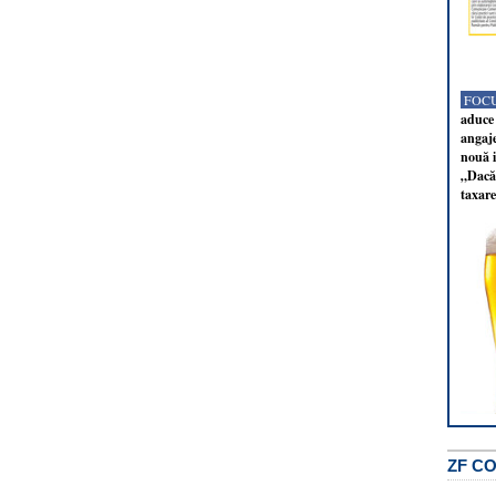
FOCU
aduce 
angaj
nouă i
„Dacă 
taxare
ZF C